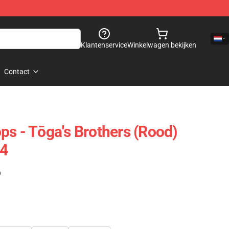
Klantenservice
Winkelwagen bekijken
Contact
ps - Tōga's Brothers (rood)
4
)