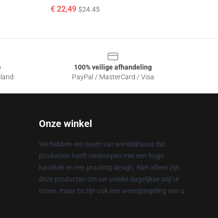
€ 22,49
$24.45
e
100% veilige afhandeling
sland
PayPal / MasterCard / Visa
Onze winkel
We hebben een team van wereldklasse dat
producten heeft ontworpen met een hoge
kwaliteit en een prachtig design. Niet alleen zijn
deze producten om uw unieke dagelijkse stijl te
tonen, maar ze zijn ook een weerspiegeling van u.