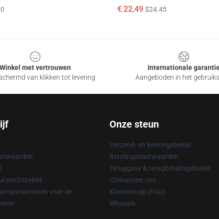
€ 22,49
20
$24.45
Winkel met vertrouwen
Internationale garanti
chermd van klikken tot levering
Aangeboden in het gebruik
jf
Onze steun
Verzend- en leveringsbeleid
oorwaarden
Betalingsvoorwaarden
d
Teruggave & terugbetalingsbeleid
rsrechtbeleid
Contacteer ons
ransparantiewet voor de
Klantenhulp (FAQ)
keten
Whosale