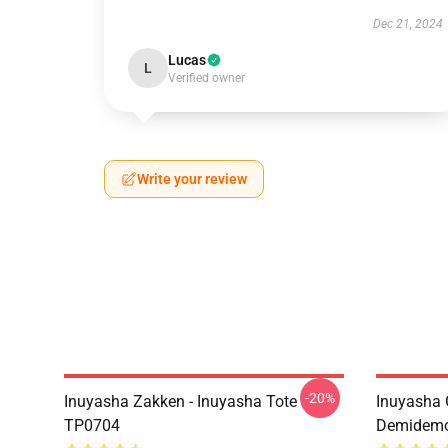
Dec 21, 2024
Lucas
L
Verified owner
Write your review
-20%
Inuyasha Zakken - Inuyasha Tote
Inuyasha 
TP0704
Demidemo