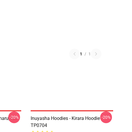
1
/
1
-20%
-20%
aru, Rin
Inuyasha Hoodies - Kirara Hoodie
TP0704