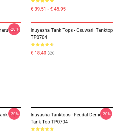
€ 39,51 - € 45,95
-20%
maru Tank
Inuyasha Tank Tops - Osuwari! Tanktop
TP0704
€ 18,40
$20
-20%
-20%
Tank Top
Inuyasha Tanktops - Feudal Demon
Tank Top TP0704