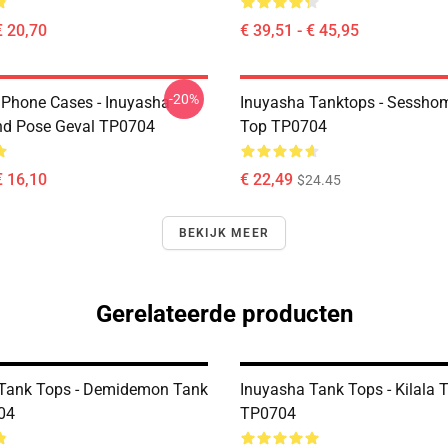
€ 20,70
€ 39,51 - € 45,95
-20%
IPhone Cases - Inuyasha
Inuyasha Tanktops - Sessho
nd Pose Geval TP0704
Top TP0704
€ 16,10
€ 22,49
$24.45
BEKIJK MEER
Gerelateerde producten
Tank Tops - Demidemon Tank
Inuyasha Tank Tops - Kilala 
04
TP0704