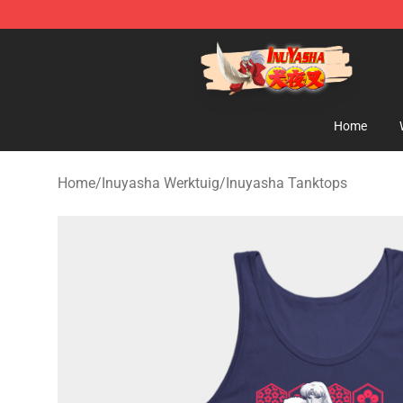
Inuyasha Store - Official Inuyasha Merchandise Shop
Home
Home
/
Inuyasha Werktuig
/
Inuyasha Tanktops