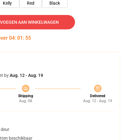
Kelly
Red
Black
VOEGEN AAN WINKELWAGEN
over
04
:
01
:
54
et by
Aug. 12 - Aug. 19
Shipping
Delivered
Aug. 08
Aug. 12 - Aug. 19
 deur
tten beschikbaar