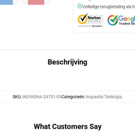
Volledige terugbetaling als 
Beschrijving
SKU
:
INUYASHA-24751-05
Categorieën
:
Inuyasha Tanktops
,
What Customers Say