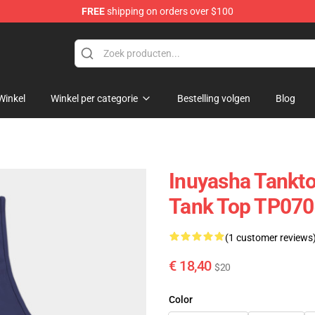
FREE
shipping on orders over $100
Winkel
Winkel per categorie
Bestelling volgen
Blog
Inuyasha Tankto
Tank Top TP070
(1 customer reviews
€ 18,40
$20
Color