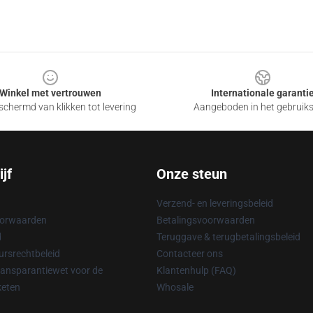
Winkel met vertrouwen
Internationale garanti
chermd van klikken tot levering
Aangeboden in het gebruik
jf
Onze steun
Verzend- en leveringsbeleid
oorwaarden
Betalingsvoorwaarden
d
Teruggave & terugbetalingsbeleid
rsrechtbeleid
Contacteer ons
ransparantiewet voor de
Klantenhulp (FAQ)
keten
Whosale