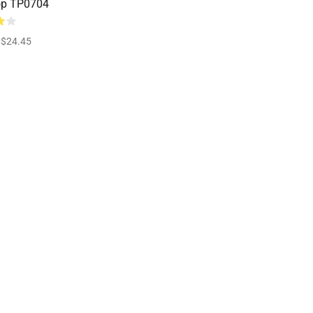
op TP0704
$24.45