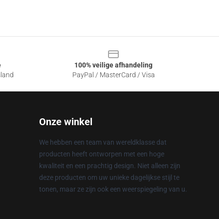
e
100% veilige afhandeling
sland
PayPal / MasterCard / Visa
Onze winkel
We hebben een team van wereldklasse dat
producten heeft ontworpen met een hoge
kwaliteit en een prachtig design. Niet alleen zijn
deze producten om uw unieke dagelijkse stijl te
tonen, maar ze zijn ook een weerspiegeling van u.