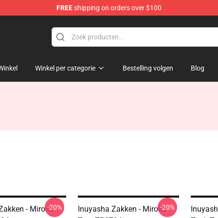
FREE
shipping on orders over $100
Winkel
Winkel per categorie
Bestelling volgen
Blog
-20%
-20%
Zakken - Miroku
Inuyasha Zakken - Miroku
Inuyash