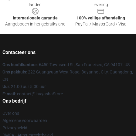
landen
levering
Internationale garantie
100% veilige afhandeling
Aangeboden in het gebruiksland
PayPal / MasterCard / Visa
Contacteer ons
Ons hoofdkantoor
: 6450 Townsend St, San Francisco, CA 94107, US
Ons pakhuis
: 222 Guangyuan West Road, Bayanhot City, Guangdong,
CN
Uur
: 21.00 uur 5.00 uur
E-mail
: contact@inuyashaStore
Ons bedrijf
Over ons
Algemene voorwaarden
Privacybeleid
DMCA - Auteursrechtbeleid