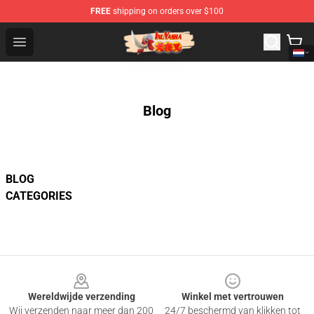
FREE
shipping on orders over $100
Inuyasha Store - Official Inuyasha Merchandise Shop
Open menu
Blog
BLOG
CATEGORIES
Footer
Wereldwijde verzending
Winkel met vertrouwen
Wij verzenden naar meer dan 200
24/7 beschermd van klikken tot