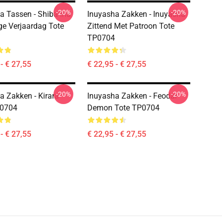
-20%
-20%
a Tassen - Shiba Inu
Inuyasha Zakken - Inuyasha
ge Verjaardag Tote
Zittend Met Patroon Tote
TP0704
- € 27,55
€ 22,95 - € 27,55
-20%
-20%
a Zakken - Kirara
Inuyasha Zakken - Feodal
P0704
Demon Tote TP0704
- € 27,55
€ 22,95 - € 27,55