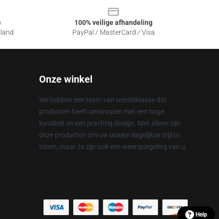
e
100% veilige afhandeling
sland
PayPal / MasterCard / Visa
Onze winkel
We hebben een team van wereldklasse dat
producten heeft ontworpen met een hoge
kwaliteit en een prachtig design. Niet alleen zijn
deze producten om uw unieke dagelijkse stijl te
tonen, maar ze zijn ook een weerspiegeling van u.
Help