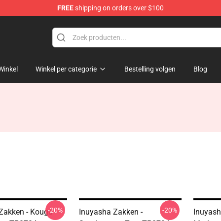
FREE
shipping on orders over $100
Winkel
Winkel per categorie
Bestelling volgen
Blog
-20%
-20%
Zakken - Kouga
Inuyasha Zakken -
Inuyash