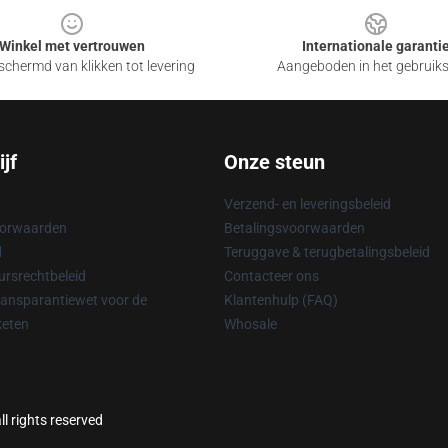
Winkel met vertrouwen
Internationale garanti
chermd van klikken tot levering
Aangeboden in het gebruik
jf
Onze steun
Verzend- en leveringsbeleid
oorwaarden
Betalingsvoorwaarden
d
Teruggave & terugbetalingsbeleid
rsrechtbeleid
Contacteer ons
ransparantiewet voor de
Klantenhulp (FAQ)
keten
Whosale
l rights reserved