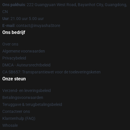
Ons pakhuis
: 222 Guangyuan West Road, Bayanhot City, Guangdong,
CN
Uur
: 21.00 uur 5.00 uur
E-mail
: contact@inuyashaStore
Ons bedrijf
Over ons
Algemene voorwaarden
Privacybeleid
DMCA - Auteursrechtbeleid
CA SB657: Transparantiewet voor de toeleveringsketen
Onze steun
Verzend- en leveringsbeleid
Betalingsvoorwaarden
Teruggave & terugbetalingsbeleid
Contacteer ons
Klantenhulp (FAQ)
Whosale