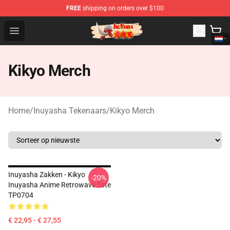
FREE
shipping on orders over $100
Inuyasha Store - Official Inuyasha Merchandise Shop
Open menu
Kikyo Merch
Home
/
Inuyasha Tekenaars
/
Kikyo Merch
Inuyasha Zakken - Kikyo
-20%
Inuyasha Anime Retrowave Tote
TP0704
€ 22,95 - € 27,55