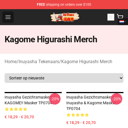
FREE
shipping on orders over $100
Inuyasha Store - Official Inuyasha Merchandise Shop
Open menu
Kagome Higurashi Merch
Home
/
Inuyasha Tekenaars
/
Kagome Higurashi Merch
Inuyasha Gezichtsmaskers -
Inuyasha Gezichtsmaskers.
-20%
-20%
KAGOME!! Masker TP0704
Inuyasha & Kagome Masker
TP0704
€ 18,29 - € 20,70
€ 18,29 - € 20,70