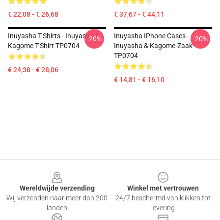
€ 22,08 - € 26,68
€ 37,67 - € 44,11
Inuyasha T-Shirts - Inuyasha &
Inuyasha IPhone Cases -
-20%
-20%
Kagome T-Shirt TP0704
Inuyasha & Kagome-Zaak
TP0704
€ 24,38 - € 28,06
€ 14,81 - € 16,10
Footer
Wereldwijde verzending
Winkel met vertrouwen
Wij verzenden naar meer dan 200
24/7 beschermd van klikken tot
landen
levering