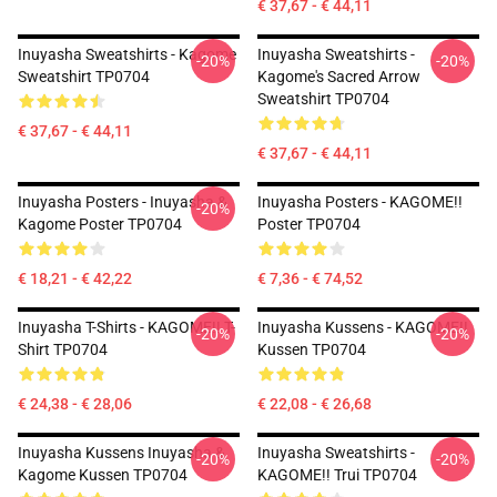
€ 37,67 - € 44,11
Inuyasha Sweatshirts - Kagome
Inuyasha Sweatshirts -
-20%
-20%
Sweatshirt TP0704
Kagome's Sacred Arrow
Sweatshirt TP0704
€ 37,67 - € 44,11
€ 37,67 - € 44,11
Inuyasha Posters - Inuyasha &
Inuyasha Posters - KAGOME!!
-20%
Kagome Poster TP0704
Poster TP0704
€ 18,21 - € 42,22
€ 7,36 - € 74,52
Inuyasha T-Shirts - KAGOME!! T-
Inuyasha Kussens - KAGOME!!
-20%
-20%
Shirt TP0704
Kussen TP0704
€ 24,38 - € 28,06
€ 22,08 - € 26,68
Inuyasha Kussens Inuyasha &
Inuyasha Sweatshirts -
-20%
-20%
Kagome Kussen TP0704
KAGOME!! Trui TP0704