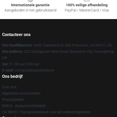
Internationale garantie
100% veilige afhandeling
Aangeboden in het gebruiksland
PayPal / MasterCard / Visa
Contacteer ons
Ons hoofdkantoor
: 6450 Townsend St, San Francisco, CA 94107, US
Ons pakhuis
: 222 Guangyuan West Road, Bayanhot City, Guangdong,
CN
Uur
: 21.00 uur 5.00 uur
E-mail
: contact@inuyashaStore
Ons bedrijf
Over ons
Algemene voorwaarden
Privacybeleid
DMCA - Auteursrechtbeleid
CA SB657: Transparantiewet voor de toeleveringsketen