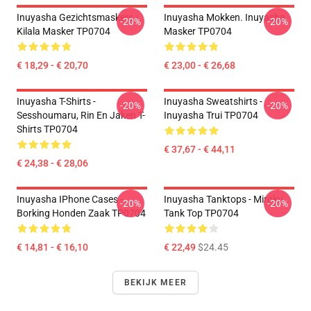
Inuyasha Gezichtsmaskers -
Inuyasha Mokken. Inuyasha
-20%
-20%
Kilala Masker TP0704
Masker TP0704
€ 18,29 - € 20,70
€ 23,00 - € 26,68
Inuyasha T-Shirts -
Inuyasha Sweatshirts -
-20%
-20%
Sesshoumaru, Rin En Jaken T-
Inuyasha Trui TP0704
Shirts TP0704
€ 37,67 - € 44,11
€ 24,38 - € 28,06
Inuyasha IPhone Cases -
Inuyasha Tanktops - Miroku
-20%
-20%
Borking Honden Zaak TP0704
Tank Top TP0704
€ 14,81 - € 16,10
€ 22,49
$24.45
BEKIJK MEER