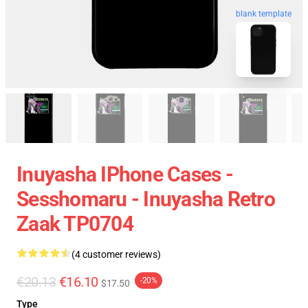
blank template
Inuyasha IPhone Cases -
Sesshomaru - Inuyasha Retro
Zaak TP0704
(4 customer reviews)
€20.13
€16.10
-20%
$17.50
Type