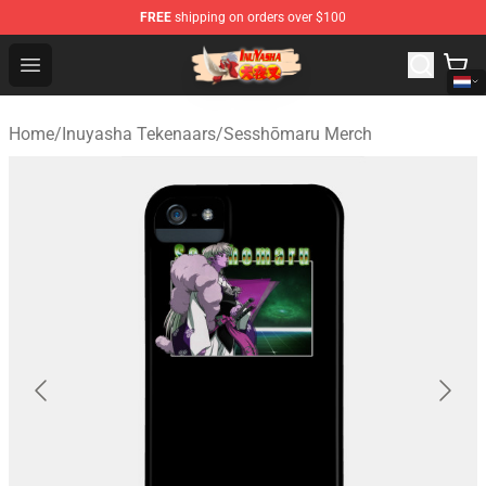
FREE
shipping on orders over $100
Inuyasha Store - Official Inuyasha Merchandise Shop
Open menu
Home
/
Inuyasha Tekenaars
/
Sesshōmaru Merch