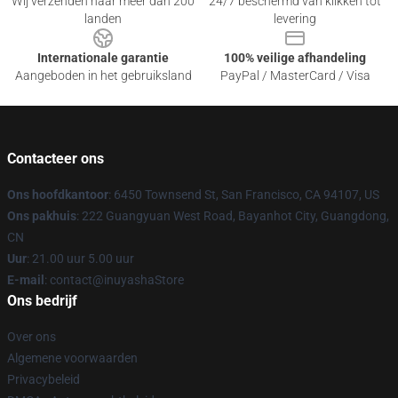
Wij verzenden naar meer dan 200
24/7 beschermd van klikken tot
landen
levering
Internationale garantie
100% veilige afhandeling
Aangeboden in het gebruiksland
PayPal / MasterCard / Visa
Contacteer ons
Ons hoofdkantoor
: 6450 Townsend St, San Francisco, CA 94107, US
Ons pakhuis
: 222 Guangyuan West Road, Bayanhot City, Guangdong,
CN
Uur
: 21.00 uur 5.00 uur
E-mail
: contact@inuyashaStore
Ons bedrijf
Over ons
Algemene voorwaarden
Privacybeleid