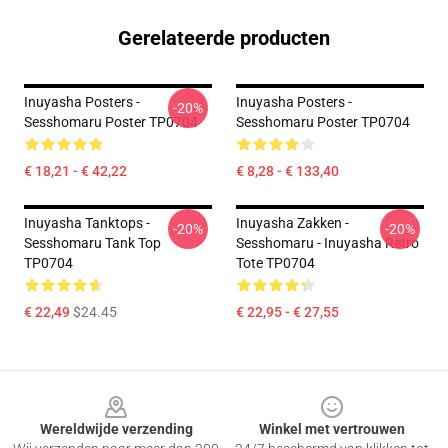
Gerelateerde producten
Inuyasha Posters -
Inuyasha Posters -
-20%
Sesshomaru Poster TP0704
Sesshomaru Poster TP0704
€ 18,21 - € 42,22
€ 8,28 - € 133,40
Inuyasha Tanktops -
Inuyasha Zakken -
-20%
-20%
Sesshomaru Tank Top
Sesshomaru - Inuyasha Retro
TP0704
Tote TP0704
€ 22,49
$24.45
€ 22,95 - € 27,55
Footer
Wereldwijde verzending
Winkel met vertrouwen