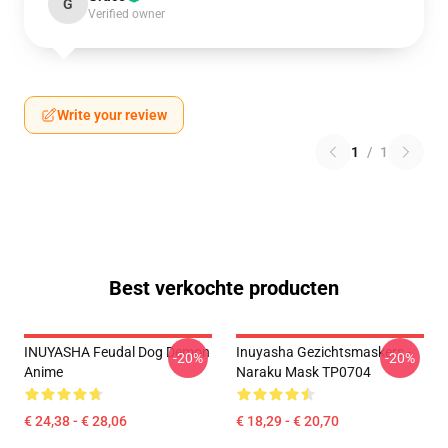
G
Verified owner
Write your review
1
/
1
Best verkochte producten
INUYASHA Feudal Dog Demon
Inuyasha Gezichtsmaskers -
-20%
-20%
Anime
Naraku Mask TP0704
€ 24,38 - € 28,06
€ 18,29 - € 20,70