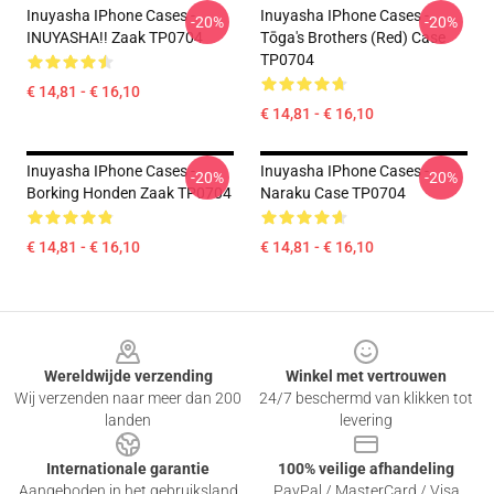
Inuyasha IPhone Cases -
Inuyasha IPhone Cases -
-20%
-20%
INUYASHA!! Zaak TP0704
Tōga's Brothers (red) Case
TP0704
€ 14,81 - € 16,10
€ 14,81 - € 16,10
Inuyasha IPhone Cases -
Inuyasha IPhone Cases -
-20%
-20%
Borking Honden Zaak TP0704
Naraku Case TP0704
€ 14,81 - € 16,10
€ 14,81 - € 16,10
Footer
Wereldwijde verzending
Winkel met vertrouwen
Wij verzenden naar meer dan 200
24/7 beschermd van klikken tot
landen
levering
Internationale garantie
100% veilige afhandeling
Aangeboden in het gebruiksland
PayPal / MasterCard / Visa