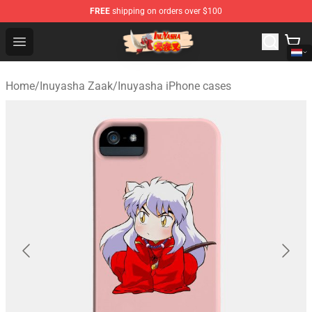
FREE
shipping on orders over $100
Inuyasha Store - Official Inuyasha Merchandise Shop
Open menu
Home
/
Inuyasha Zaak
/
Inuyasha iPhone cases