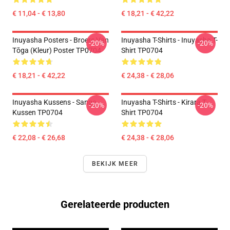
€ 11,04 - € 13,80
€ 18,21 - € 42,22
Inuyasha Posters - Broers Van
Inuyasha T-Shirts - Inuyasha T-
-20%
-20%
Tōga (kleur) Poster TP0704
Shirt TP0704
€ 18,21 - € 42,22
€ 24,38 - € 28,06
Inuyasha Kussens - Sango
Inuyasha T-Shirts - Kirara T-
-20%
-20%
Kussen TP0704
Shirt TP0704
€ 22,08 - € 26,68
€ 24,38 - € 28,06
BEKIJK MEER
Gerelateerde producten