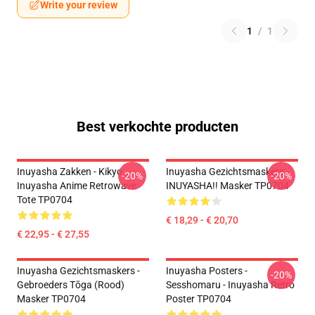
Write your review
1
/
1
Best verkochte producten
Inuyasha Zakken - Kikyo
Inuyasha Gezichtsmaskers -
-20%
-20%
Inuyasha Anime Retrowave
INUYASHA!! Masker TP0704
Tote TP0704
€ 18,29 - € 20,70
€ 22,95 - € 27,55
Inuyasha Gezichtsmaskers -
Inuyasha Posters -
-20%
Gebroeders Tōga (rood)
Sesshomaru - Inuyasha Retro
Masker TP0704
Poster TP0704