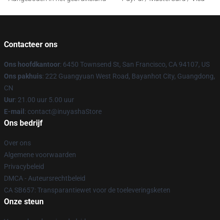
Contacteer ons
Ons hoofdkantoor
: 6450 Townsend St, San Francisco, CA 94107, US
Ons pakhuis
: 222 Guangyuan West Road, Bayanhot City, Guangdong,
CN
Uur
: 21.00 uur 5.00 uur
E-mail
: contact@inuyashaStore
Ons bedrijf
Over ons
Algemene voorwaarden
Privacybeleid
DMCA - Auteursrechtbeleid
CA SB657: Transparantiewet voor de toeleveringsketen
Onze steun