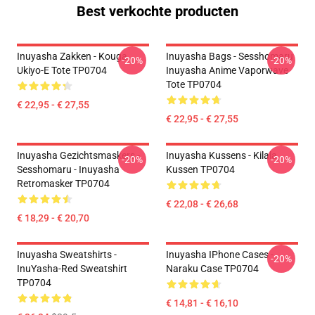
Best verkochte producten
Inuyasha Zakken - Kouga
Inuyasha Bags - Sesshomaru
-20%
-20%
Ukiyo-E Tote TP0704
Inuyasha Anime Vaporwave
Tote TP0704
€ 22,95 - € 27,55
€ 22,95 - € 27,55
Inuyasha Gezichtsmaskers -
Inuyasha Kussens - Kilala
-20%
-20%
Sesshomaru - Inuyasha
Kussen TP0704
Retromasker TP0704
€ 22,08 - € 26,68
€ 18,29 - € 20,70
Inuyasha Sweatshirts -
Inuyasha IPhone Cases -
-20%
InuYasha-Red Sweatshirt
Naraku Case TP0704
TP0704
€ 14,81 - € 16,10