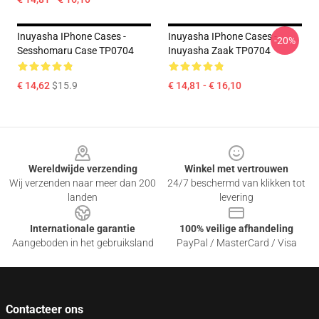
Inuyasha IPhone Cases -
Inuyasha IPhone Cases -
-20%
Sesshomaru Case TP0704
Inuyasha Zaak TP0704
€ 14,62
$15.9
€ 14,81 - € 16,10
Footer
Wereldwijde verzending
Winkel met vertrouwen
Wij verzenden naar meer dan 200
24/7 beschermd van klikken tot
landen
levering
Internationale garantie
100% veilige afhandeling
Aangeboden in het gebruiksland
PayPal / MasterCard / Visa
Contacteer ons