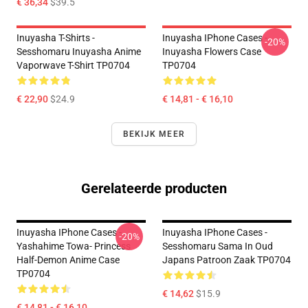
€ 36,34
$39.5
Inuyasha T-Shirts -
Inuyasha IPhone Cases -
-20%
Sesshomaru Inuyasha Anime
Inuyasha Flowers Case
Vaporwave T-Shirt TP0704
TP0704
€ 22,90
$24.9
€ 14,81 - € 16,10
BEKIJK MEER
Gerelateerde producten
Inuyasha IPhone Cases -
Inuyasha IPhone Cases -
-20%
Yashahime Towa- Princess
Sesshomaru Sama In Oud
Half-Demon Anime Case
Japans Patroon Zaak TP0704
TP0704
€ 14,62
$15.9
€ 14,81 - € 16,10