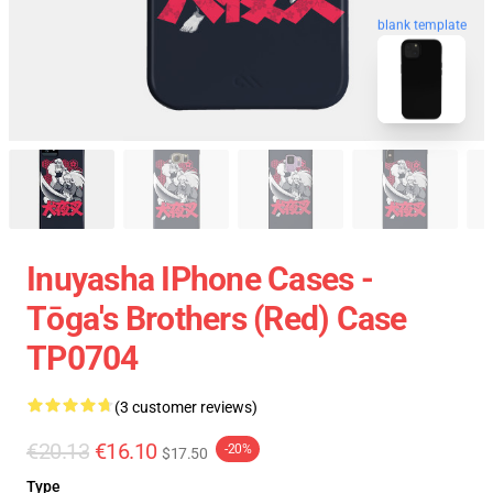
blank template
Inuyasha IPhone Cases -
Tōga's Brothers (red) Case
TP0704
(3 customer reviews)
€20.13
€16.10
-20%
$17.50
Type