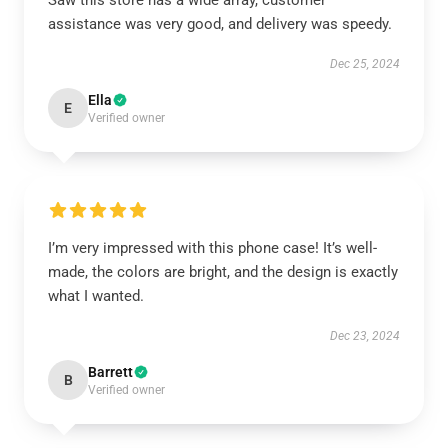
Saw this store has a wide array, customer
assistance was very good, and delivery was speedy.
Dec 25, 2024
Ella
E
Verified owner
I’m very impressed with this phone case! It’s well-
made, the colors are bright, and the design is exactly
what I wanted.
Dec 23, 2024
Barrett
B
Verified owner