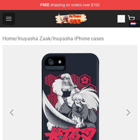
FREE
shipping on orders over $100
Inuyasha Store - Official Inuyasha Merchandise Shop
Open menu
Home
/
Inuyasha Zaak
/
Inuyasha iPhone cases