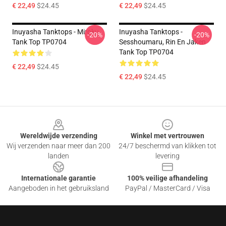
€ 22,49
$24.45
€ 22,49
$24.45
Inuyasha Tanktops - Miroku
Inuyasha Tanktops -
-20%
-20%
Tank Top TP0704
Sesshoumaru, Rin En Jaken
Tank Top TP0704
€ 22,49
$24.45
€ 22,49
$24.45
Footer
Wereldwijde verzending
Winkel met vertrouwen
Wij verzenden naar meer dan 200
24/7 beschermd van klikken tot
landen
levering
Internationale garantie
100% veilige afhandeling
Aangeboden in het gebruiksland
PayPal / MasterCard / Visa