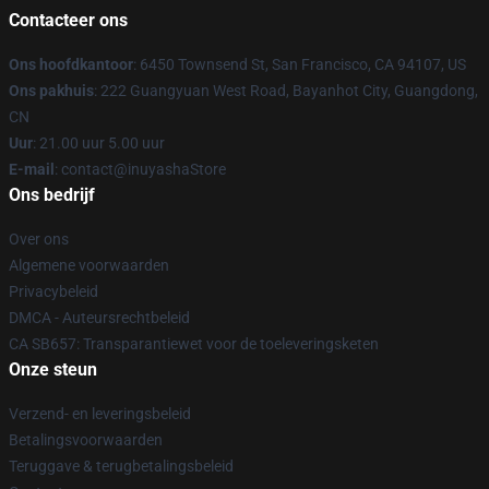
Contacteer ons
Ons hoofdkantoor
: 6450 Townsend St, San Francisco, CA 94107, US
Ons pakhuis
: 222 Guangyuan West Road, Bayanhot City, Guangdong,
CN
Uur
: 21.00 uur 5.00 uur
E-mail
: contact@inuyashaStore
Ons bedrijf
Over ons
Algemene voorwaarden
Privacybeleid
DMCA - Auteursrechtbeleid
CA SB657: Transparantiewet voor de toeleveringsketen
Onze steun
Verzend- en leveringsbeleid
Betalingsvoorwaarden
Teruggave & terugbetalingsbeleid