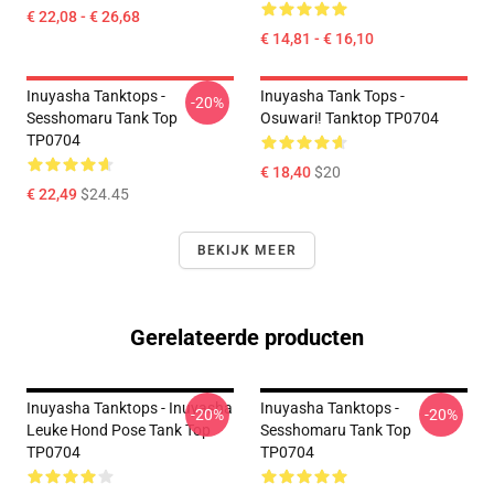
€ 22,08 - € 26,68
€ 14,81 - € 16,10
Inuyasha Tanktops -
Inuyasha Tank Tops -
-20%
Sesshomaru Tank Top
Osuwari! Tanktop TP0704
TP0704
€ 18,40
$20
€ 22,49
$24.45
BEKIJK MEER
Gerelateerde producten
Inuyasha Tanktops - Inuyasha
Inuyasha Tanktops -
-20%
-20%
Leuke Hond Pose Tank Top
Sesshomaru Tank Top
TP0704
TP0704