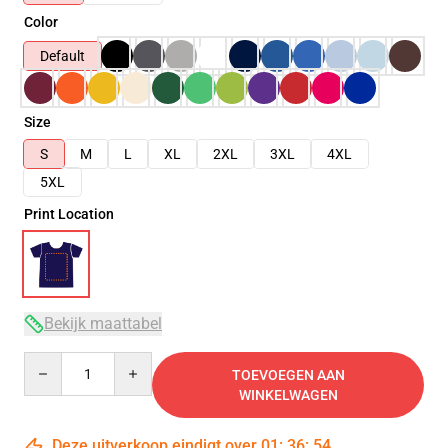
Color
Default
Size
S
M
L
XL
2XL
3XL
4XL
5XL
Print Location
Bekijk maattabel
Quantity
TOEVOEGEN AAN
WINKELWAGEN
Deze uitverkoop eindigt over
01
:
36
:
54