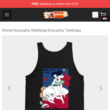
FREE
shipping on orders over $100
Inuyasha Store - Official Inuyasha Merchandise Shop
Open menu
Home
/
Inuyasha Werktuig
/
Inuyasha Tanktops