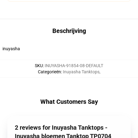
Beschrijving
inuyasha
SKU
:
INUYASHA-91854-08-DEFAULT
Categorieën
:
Inuyasha Tanktops
,
What Customers Say
2 reviews for Inuyasha Tanktops -
Inuyasha bloemen Tanktop TP0704