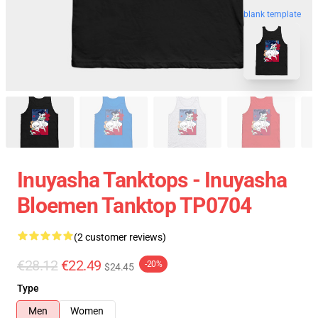
blank template
Inuyasha Tanktops - Inuyasha
Bloemen Tanktop TP0704
(2 customer reviews)
€28.12
€22.49
-20%
$24.45
Type
Men
Women