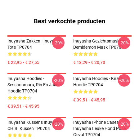
Best verkochte producten
Inuyasha Zakken - Inuyasha
Inuyasha Gezichtsmaskers -
-20%
-20%
Tote TP0704
Demidemon Mask TP0704
€ 22,95 - € 27,55
€ 18,29 - € 20,70
Inuyasha Hoodies -
Inuyasha Hoodies - Kirara
-20%
-20%
Sesshoumaru, Rin En Jaken
Hoodie TP0704
Hoodie TP0704
€ 39,51 - € 45,95
€ 39,51 - € 45,95
Inuyasha Kussens Inuyasha
Inuyasha IPhone Cases -
-20%
-20%
CHIBI Kussen TP0704
Inuyasha Leuke Hond Pose
Geval TP0704