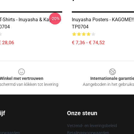
-20%
T-Shirts - Inuyasha & Kagome
Inuyasha Posters - KAGOME!!
P0704
TP0704
€ 28,06
€ 7,36 - € 74,52
Winkel met vertrouwen
Internationale garanti
chermd van klikken tot levering
Aangeboden in het gebruik
jf
Onze steun
Verzend- en leveringsbeleid
oorwaarden
Betalingsvoorwaarden