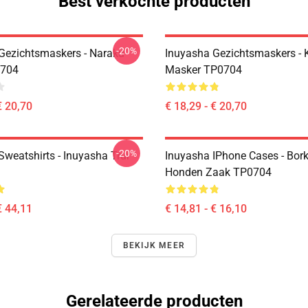
Best verkochte producten
-20%
Gezichtsmaskers - Naraku
Inuyasha Gezichtsmaskers - K
704
Masker TP0704
€ 20,70
€ 18,29 - € 20,70
-20%
Sweatshirts - Inuyasha Trui
Inuyasha IPhone Cases - Bor
Honden Zaak TP0704
€ 44,11
€ 14,81 - € 16,10
BEKIJK MEER
Gerelateerde producten