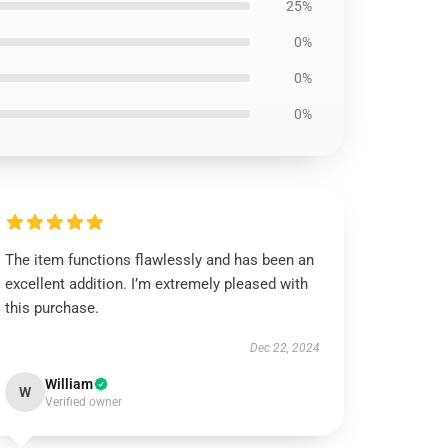
25%
0%
0%
0%
The item functions flawlessly and has been an
excellent addition. I’m extremely pleased with
this purchase.
Dec 22, 2024
William
W
Verified owner