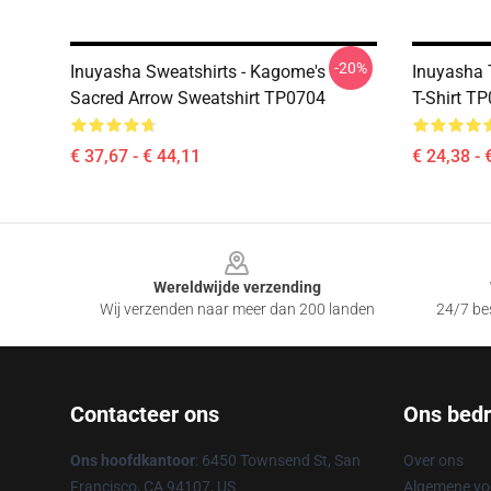
-20%
Inuyasha Sweatshirts - Kagome's
Inuyasha 
Sacred Arrow Sweatshirt TP0704
T-Shirt T
€ 37,67 - € 44,11
€ 24,38 - 
Footer
Wereldwijde verzending
Wij verzenden naar meer dan 200 landen
24/7 bes
Contacteer ons
Ons bedri
Ons hoofdkantoor
: 6450 Townsend St, San
Over ons
Francisco, CA 94107, US
Algemene v