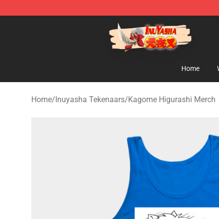
Inuyasha Store - Official Inuyasha Merchandise Shop
Home
Home
/
Inuyasha Tekenaars
/
Kagome Higurashi Merch