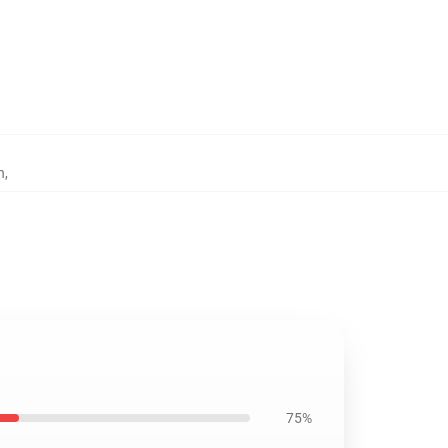
h
,
75%