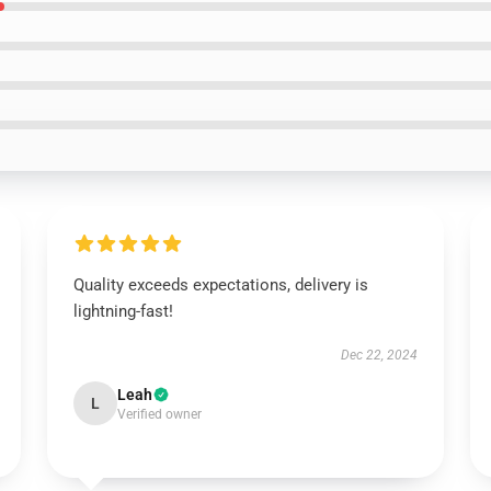
Quality exceeds expectations, delivery is
lightning-fast!
Dec 22, 2024
Leah
L
Verified owner