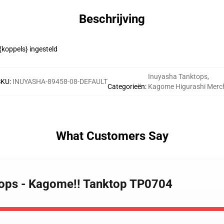
Beschrijving
{koppels} ingesteld
Inuyasha Tanktops
,
SKU
:
INUYASHA-89458-08-DEFAULT
Categorieën
:
Kagome Higurashi Merc
What Customers Say
tops - Kagome!! Tanktop TP0704