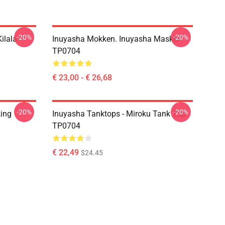
-20%
-20%
ilala
Inuyasha Mokken. Inuyasha Masker
TP0704
€ 23,00 - € 26,68
-20%
-20%
king
Inuyasha Tanktops - Miroku Tank Top
TP0704
€ 22,49
$24.45