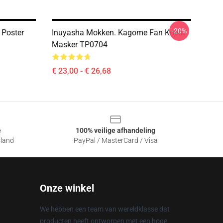
-20%
 Poster
Inuyasha Mokken. Kagome Fan Kunst
Masker TP0704
€ 23,00 - € 26,68
e
100% veilige afhandeling
sland
PayPal / MasterCard / Visa
Onze winkel
We hebben een team van wereldklasse dat
producten heeft ontworpen met een hoge