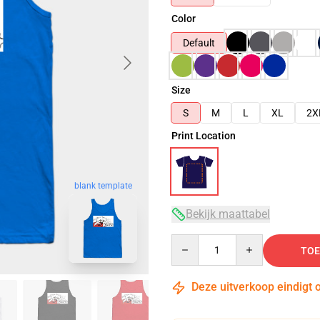
Color
Default
Size
S
M
L
XL
2X
Print Location
blank template
Bekijk maattabel
Quantity
TOE
Deze uitverkoop eindigt 