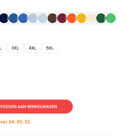
L
3XL
4XL
5XL
VOEGEN AAN WINKELWAGEN
over
04
:
45
:
54