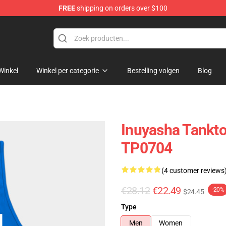
FREE
shipping on orders over $100
Winkel
Winkel per categorie
Bestelling volgen
Blog
Inuyasha Tankto
TP0704
(4 customer reviews
€28.12
€22.49
-20%
$24.45
Type
Men
Women