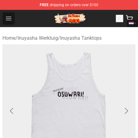
FREE
shipping on orders over $100
Inuyasha Store - Official Inuyasha Merchandise Shop
Open menu
Home
/
Inuyasha Werktuig
/
Inuyasha Tanktops