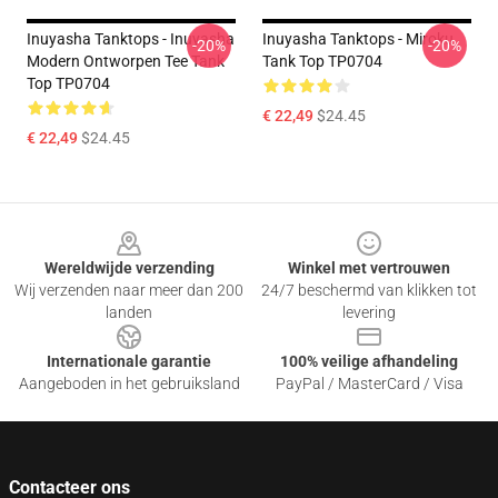
Inuyasha Tanktops - Inuyasha
Inuyasha Tanktops - Miroku
-20%
-20%
Modern Ontworpen Tee Tank
Tank Top TP0704
Top TP0704
€ 22,49
$24.45
€ 22,49
$24.45
Footer
Wereldwijde verzending
Winkel met vertrouwen
Wij verzenden naar meer dan 200
24/7 beschermd van klikken tot
landen
levering
Internationale garantie
100% veilige afhandeling
Aangeboden in het gebruiksland
PayPal / MasterCard / Visa
Contacteer ons