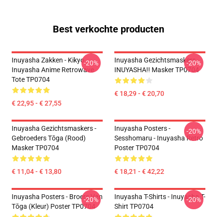
Best verkochte producten
Inuyasha Zakken - Kikyo
Inuyasha Gezichtsmaskers -
-20%
-20%
Inuyasha Anime Retrowave
INUYASHA!! Masker TP0704
Tote TP0704
€ 18,29 - € 20,70
€ 22,95 - € 27,55
Inuyasha Gezichtsmaskers -
Inuyasha Posters -
-20%
Gebroeders Tōga (rood)
Sesshomaru - Inuyasha Retro
Masker TP0704
Poster TP0704
€ 11,04 - € 13,80
€ 18,21 - € 42,22
Inuyasha Posters - Broers Van
Inuyasha T-Shirts - Inuyasha T-
-20%
-20%
Tōga (kleur) Poster TP0704
Shirt TP0704