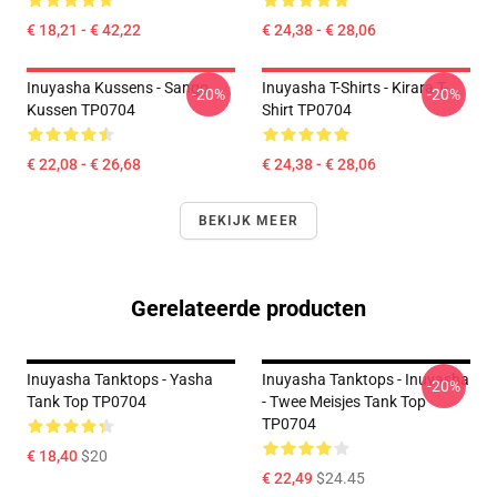
€ 18,21 - € 42,22
€ 24,38 - € 28,06
Inuyasha Kussens - Sango
Inuyasha T-Shirts - Kirara T-
-20%
-20%
Kussen TP0704
Shirt TP0704
€ 22,08 - € 26,68
€ 24,38 - € 28,06
BEKIJK MEER
Gerelateerde producten
Inuyasha Tanktops - Yasha
Inuyasha Tanktops - Inuyasha
-20%
Tank Top TP0704
- Twee Meisjes Tank Top
TP0704
€ 18,40
$20
€ 22,49
$24.45