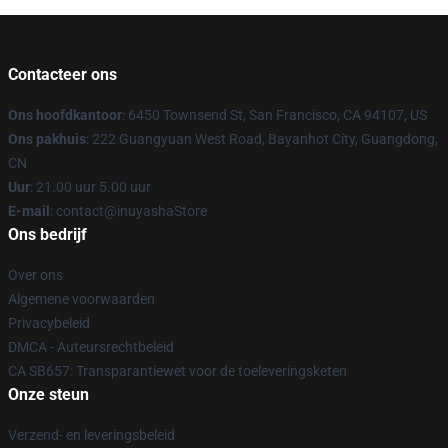
Contacteer ons
Ons hoofdkantoor
: 6450 Townsend St, San Francisco, CA 94107, US
Ons pakhuis
: 222 Guangyuan West Road, Bayanhot City, Guangdong,
CN
Uur
: 21.00 uur 5.00 uur
E-mail
: contact@inuyashaStore
Ons bedrijf
Over ons
Algemene voorwaarden
Privacybeleid
DMCA - Auteursrechtbeleid
CA SB657: Transparantiewet voor de toeleveringsketen
Onze steun
Verzend- en leveringsbeleid