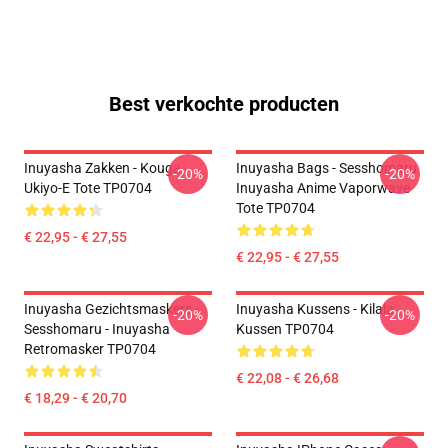
Best verkochte producten
Inuyasha Zakken - Kouga
Inuyasha Bags - Sesshomaru
-20%
-20%
Ukiyo-E Tote TP0704
Inuyasha Anime Vaporwave
Tote TP0704
€ 22,95 - € 27,55
€ 22,95 - € 27,55
Inuyasha Gezichtsmaskers -
Inuyasha Kussens - Kilala
-20%
-20%
Sesshomaru - Inuyasha
Kussen TP0704
Retromasker TP0704
€ 22,08 - € 26,68
€ 18,29 - € 20,70