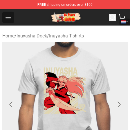
FREE
shipping on orders over $100
Inuyasha Store - Official Inuyasha Merchandise Shop
Open menu
Home
/
Inuyasha Doek
/
Inuyasha T-shirts