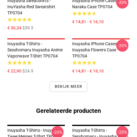
Inuyasha Sweatshirts -
Inuyasha IPhone Cases -
-20%
InuYasha-Red Sweatshirt
Naraku Case TP0704
TP0704
€ 14,81 - € 16,10
€ 36,34
$39.5
Inuyasha T-Shirts -
Inuyasha IPhone Cases -
-20%
Sesshomaru Inuyasha Anime
Inuyasha Flowers Case
Vaporwave T-Shirt TP0704
TP0704
€ 22,90
$24.9
€ 14,81 - € 16,10
BEKIJK MEER
Gerelateerde producten
Inuyasha T-Shirts - Inuyasha -
Inuyasha T-Shirts -
-20%
-20%
Twee Meisjes T-Shirt TP0704
Sesshomaru - Inuyasha Retro