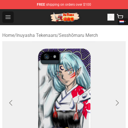
FREE
shipping on orders over $100
Inuyasha Store - Official Inuyasha Merchandise Shop
Open menu
Home
/
Inuyasha Tekenaars
/
Sesshōmaru Merch