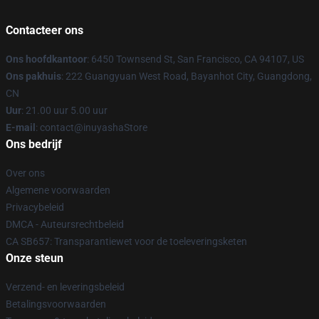
Contacteer ons
Ons hoofdkantoor
: 6450 Townsend St, San Francisco, CA 94107, US
Ons pakhuis
: 222 Guangyuan West Road, Bayanhot City, Guangdong,
CN
Uur
: 21.00 uur 5.00 uur
E-mail
: contact@inuyashaStore
Ons bedrijf
Over ons
Algemene voorwaarden
Privacybeleid
DMCA - Auteursrechtbeleid
CA SB657: Transparantiewet voor de toeleveringsketen
Onze steun
Verzend- en leveringsbeleid
Betalingsvoorwaarden