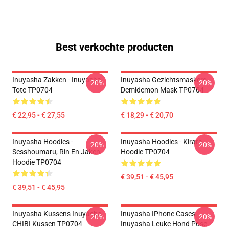
Best verkochte producten
Inuyasha Zakken - Inuyasha
Inuyasha Gezichtsmaskers -
-20%
-20%
Tote TP0704
Demidemon Mask TP0704
€ 22,95 - € 27,55
€ 18,29 - € 20,70
Inuyasha Hoodies -
Inuyasha Hoodies - Kirara
-20%
-20%
Sesshoumaru, Rin En Jaken
Hoodie TP0704
Hoodie TP0704
€ 39,51 - € 45,95
€ 39,51 - € 45,95
Inuyasha Kussens Inuyasha
Inuyasha IPhone Cases -
-20%
-20%
CHIBI Kussen TP0704
Inuyasha Leuke Hond Pose