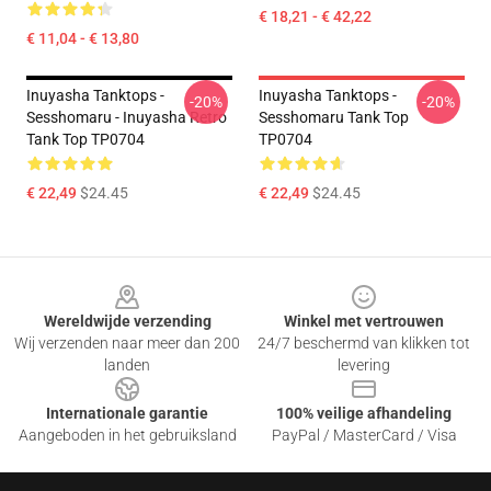
€ 18,21 - € 42,22
€ 11,04 - € 13,80
Inuyasha Tanktops -
Inuyasha Tanktops -
-20%
-20%
Sesshomaru - Inuyasha Retro
Sesshomaru Tank Top
Tank Top TP0704
TP0704
€ 22,49
$24.45
€ 22,49
$24.45
Footer
Wereldwijde verzending
Winkel met vertrouwen
Wij verzenden naar meer dan 200
24/7 beschermd van klikken tot
landen
levering
Internationale garantie
100% veilige afhandeling
Aangeboden in het gebruiksland
PayPal / MasterCard / Visa