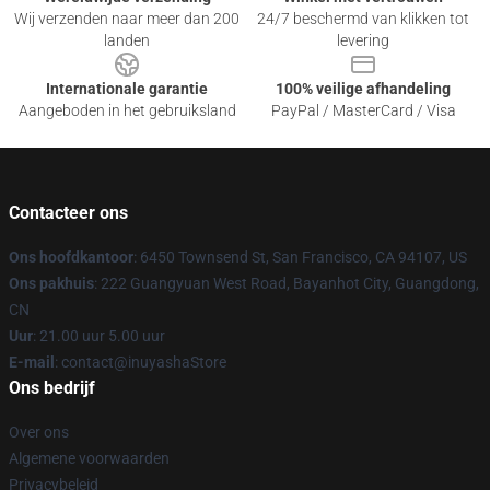
Wij verzenden naar meer dan 200
24/7 beschermd van klikken tot
landen
levering
Internationale garantie
100% veilige afhandeling
Aangeboden in het gebruiksland
PayPal / MasterCard / Visa
Contacteer ons
Ons hoofdkantoor
: 6450 Townsend St, San Francisco, CA 94107, US
Ons pakhuis
: 222 Guangyuan West Road, Bayanhot City, Guangdong,
CN
Uur
: 21.00 uur 5.00 uur
E-mail
: contact@inuyashaStore
Ons bedrijf
Over ons
Algemene voorwaarden
Privacybeleid