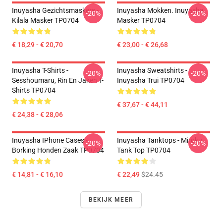
Inuyasha Gezichtsmaskers -
Inuyasha Mokken. Inuyasha
-20%
-20%
Kilala Masker TP0704
Masker TP0704
€ 18,29 - € 20,70
€ 23,00 - € 26,68
Inuyasha T-Shirts -
Inuyasha Sweatshirts -
-20%
-20%
Sesshoumaru, Rin En Jaken T-
Inuyasha Trui TP0704
Shirts TP0704
€ 37,67 - € 44,11
€ 24,38 - € 28,06
Inuyasha IPhone Cases -
Inuyasha Tanktops - Miroku
-20%
-20%
Borking Honden Zaak TP0704
Tank Top TP0704
€ 14,81 - € 16,10
€ 22,49
$24.45
BEKIJK MEER