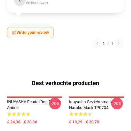
C
Verified owner
Write your review
1
/
1
Best verkochte producten
INUYASHA Feudal Dog Demon
Inuyasha Gezichtsmaskers -
-20%
-20%
Anime
Naraku Mask TP0704
€ 24,38 - € 28,06
€ 18,29 - € 20,70