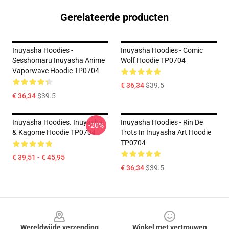
Gerelateerde producten
Inuyasha Hoodies -
Inuyasha Hoodies - Comic
Sesshomaru Inuyasha Anime
Wolf Hoodie TP0704
Vaporwave Hoodie TP0704
€ 36,34
$39.5
€ 36,34
$39.5
Inuyasha Hoodies. Inuyasha
Inuyasha Hoodies - Rin De
-20%
& Kagome Hoodie TP0704
Trots In Inuyasha Art Hoodie
TP0704
€ 39,51 - € 45,95
€ 36,34
$39.5
Footer
Wereldwijde verzending
Winkel met vertrouwen