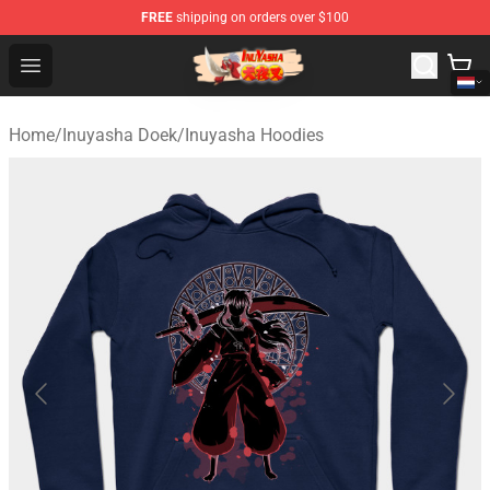
FREE
shipping on orders over $100
Inuyasha Store - Official Inuyasha Merchandise Shop
Open menu
Home
/
Inuyasha Doek
/
Inuyasha Hoodies