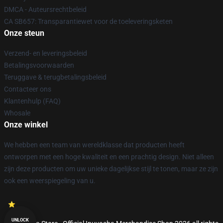
DMCA - Auteursrechtbeleid
CA SB657: Transparantiewet voor de toeleveringsketen
Onze steun
Verzend- en leveringsbeleid
Betalingsvoorwaarden
Teruggave & terugbetalingsbeleid
Contacteer ons
Klantenhulp (FAQ)
Whosale
Onze winkel
We hebben een team van wereldklasse dat producten heeft
ontworpen met een hoge kwaliteit en een prachtig design. Niet alleen
zijn deze producten om uw unieke dagelijkse stijl te tonen, maar ze zijn
ook een weerspiegeling van u.
UNLOCK