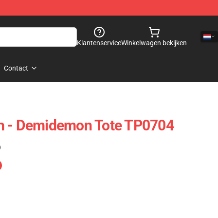
Klantenservice
Winkelwagen bekijken
Contact
n - Demidemon Tote TP0704
)