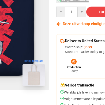
Quantity
TOE
Deze uitverkoop eindigt 
Deliver to United States
Cost to ship:
$6.99
Standard - Order today to g
blank template
Production
Today
Veilige transactie
Wereldwijde levering aan uw
Volgnummer voor alle pakke