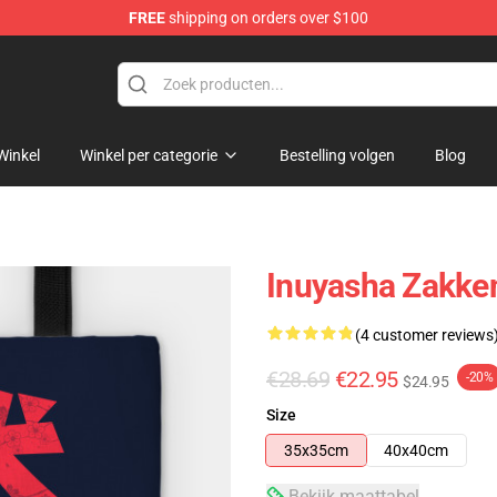
FREE
shipping on orders over $100
Winkel
Winkel per categorie
Bestelling volgen
Blog
Inuyasha Zakke
(4 customer reviews
€28.69
€22.95
-20%
$24.95
Size
35x35cm
40x40cm
Bekijk maattabel