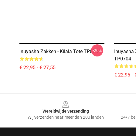
-20%
Inuyasha Zakken - Kilala Tote TP0704
Inuyasha 
TP0704
€ 22,95 - € 27,55
€ 22,95 - 
Footer
Wereldwijde verzending
Wij verzenden naar meer dan 200 landen
24/7 bes