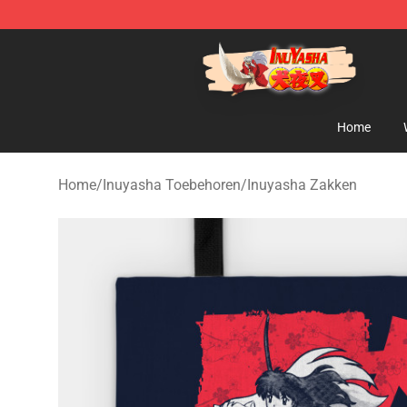
Inuyasha Store - Official Inuyasha Merchandise Shop
Home
Home
/
Inuyasha Toebehoren
/
Inuyasha Zakken