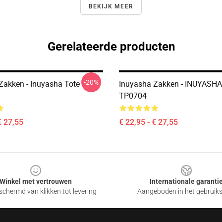
BEKIJK MEER
Gerelateerde producten
-20%
Zakken - Inuyasha Tote
Inuyasha Zakken - INUYASHA
TP0704
€ 27,55
€ 22,95 - € 27,55
Winkel met vertrouwen
Internationale garanti
chermd van klikken tot levering
Aangeboden in het gebruik