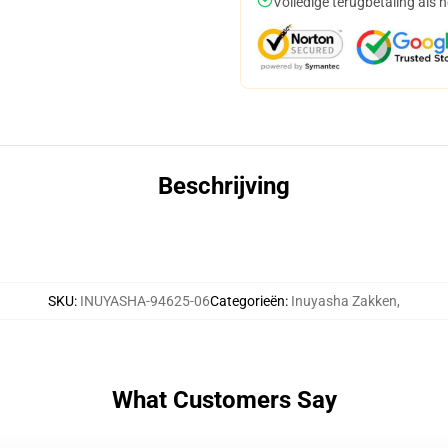
Volledige terugbetaling als 
Beschrijving
SKU
:
INUYASHA-94625-06
Categorieën
:
Inuyasha Zakken
,
What Customers Say