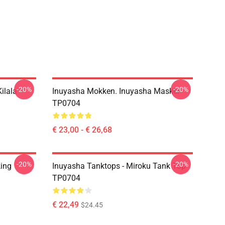
-20%
-20%
ilala
Inuyasha Mokken. Inuyasha Masker
TP0704
€ 23,00 - € 26,68
-20%
-20%
king
Inuyasha Tanktops - Miroku Tank Top
TP0704
€ 22,49
$24.45