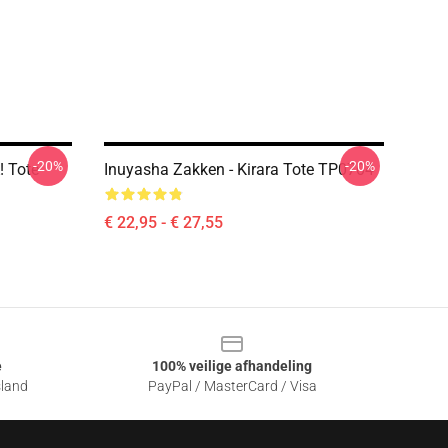
-20%
-20%
! Tote
Inuyasha Zakken - Kirara Tote TP0704
€ 22,95 - € 27,55
e
100% veilige afhandeling
sland
PayPal / MasterCard / Visa