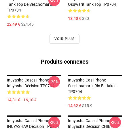
-20%
Tank Top De Seschomaru
Osuwari! Tank Top TP0704
TP0704
18,40 €
$20
22,49 €
$24.45
VOIR PLUS
Produits connexes
Inuyasha Cases IPhone -
Inuyasha Cas IPhone -
-20%
Inuyasha Décision TP0704
Sesshoumaru, Rin Et Jaken
TP0704
14,81 € - 16,10 €
14,62 €
$15.9
Inuyasha Cases IPhone -
Inuyasha Cases IPhone -
-20%
-20%
INUYASHA!! Décision TP0704
Inuyasha Décision CHIBI