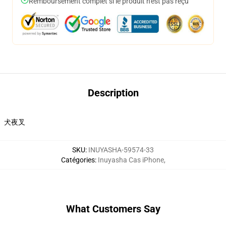
Remboursement complet si le produit n'est pas reçu
Description
犬夜叉
SKU
:
INUYASHA-59574-33
Catégories
:
Inuyasha Cas iPhone
,
What Customers Say