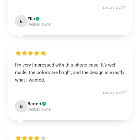
Dec 25, 2024
Ella
E
Verified owner
I’m very impressed with this phone case! It’s well-
made, the colors are bright, and the design is exactly
what I wanted.
Dec 23, 2024
Barrett
B
Verified owner