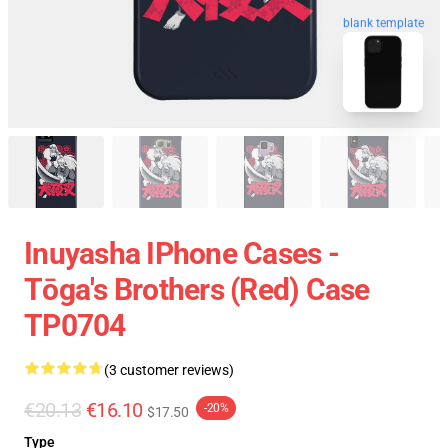
blank template
Inuyasha IPhone Cases -
Tōga's Brothers (red) Case
TP0704
(3 customer reviews)
€20.13
€16.10
-20%
$17.50
Type