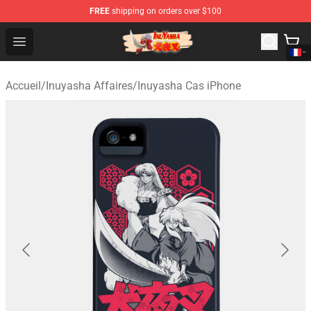
FREE
shipping on orders over $100
Inuyasha Store - Official Inuyasha Merchandise Shop
Open menu
Accueil
/
Inuyasha Affaires
/
Inuyasha Cas iPhone