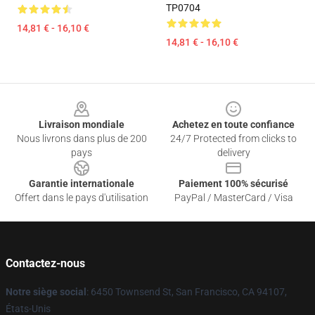
TP0704
14,81 € - 16,10 €
14,81 € - 16,10 €
Footer
Livraison mondiale
Achetez en toute confiance
Nous livrons dans plus de 200
24/7 Protected from clicks to
pays
delivery
Garantie internationale
Paiement 100% sécurisé
Offert dans le pays d'utilisation
PayPal / MasterCard / Visa
Contactez-nous
Notre siège social
: 6450 Townsend St, San Francisco, CA 94107,
États-Unis