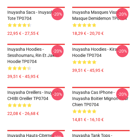
Inuyasha Sacs - Inuyasha
Inuyasha Masques Visage -
-20%
-20%
Tote TP0704
Masque Demidemon TP0704
22,95 € - 27,55 €
18,29 € - 20,70 €
Inuyasha Hoodies -
Inuyasha Hoodies - Kirara
-20%
-20%
Sesshoumaru, Rin Et Jaken
Hoodie TP0704
Hoodie TP0704
39,51 € - 45,95 €
39,51 € - 45,95 €
Inuyasha Oreillers - Inuyasha
Inuyasha Cas IPhone -
-20%
-20%
CHIBI Oreiller TP0704
Inuyasha Boitier Mignon Pour
Chien TP0704
22,08 € - 26,68 €
14,81 € - 16,10 €
Inuyasha Hauts-Citernes -
Inuyasha Tank Tops -