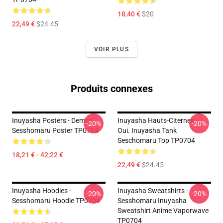
18,40 €
$20
22,49 €
$24.45
VOIR PLUS
Produits connexes
Inuyasha Posters - Demon
Inuyasha Hauts-Citernes -
-20%
-20%
Sesshomaru Poster TP0704
Oui. Inuyasha Tank
Seschomaru Top TP0704
18,21 € - 42,22 €
22,49 €
$24.45
Inuyasha Hoodies -
Inuyasha Sweatshirts -
-20%
-20%
Sesshomaru Hoodie TP0704
Sesshomaru Inuyasha
Sweatshirt Anime Vaporwave
TP0704