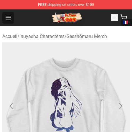
FREE
shipping on orders over $100
Inuyasha Store - Official Inuyasha Merchandise Shop
Open menu
Accueil
/
Inuyasha Charactères
/
Sesshōmaru Merch