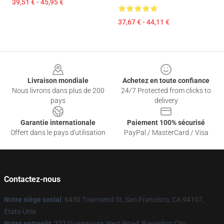
39,51 € - 45,95 €
37,67 € - 44,11 €
Footer
Livraison mondiale
Achetez en toute confiance
Nous livrons dans plus de 200
24/7 Protected from clicks to
pays
delivery
Garantie internationale
Paiement 100% sécurisé
Offert dans le pays d'utilisation
PayPal / MasterCard / Visa
Contactez-nous
Notre siège social
: 6450 Townsend St, San Francisco, CA 94107,
États-Unis
Notre entrepôt
: 222 Guangyuan West Road, Bayanhot City,