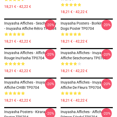
18,21 € - 42,22 €
18,21 € - 42,22 €
Inuyasha Affiches - Seschomaru
Inuyasha Posters - Borking
-20%
-20%
- Inuyasha Affiche Rétro TP0704
Dogs Poster TP0704
18,21 € - 42,22 €
18,21 € - 42,22 €
Inuyasha Affiches - Affiche
Inuyasha Affiches - Inuyasha
-20%
-20%
Rouge InuYasha TP0704
Affiche Seschomaru TP0704
18,21 € - 42,22 €
18,21 € - 42,22 €
Inuyasha Affiches - Inuyasha
Inuyasha Affiches - Inuyasha
-20%
-20%
Affiche CHIBI TP0704
Affiche De Fleurs TP0704
18,21 € - 42,22 €
18,21 € - 42,22 €
Inuyasha Posters - Kirara
Inuyasha Affiches - Affiche Du
-20%
-20%