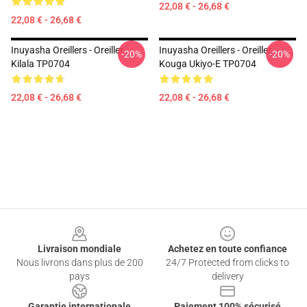
22,08 € - 26,68 €
22,08 € - 26,68 €
Inuyasha Oreillers - Oreiller
Inuyasha Oreillers - Oreiller
-20%
-20%
Kilala TP0704
Kouga Ukiyo-E TP0704
22,08 € - 26,68 €
22,08 € - 26,68 €
Footer
Livraison mondiale
Achetez en toute confiance
Nous livrons dans plus de 200
24/7 Protected from clicks to
pays
delivery
Garantie internationale
Paiement 100% sécurisé