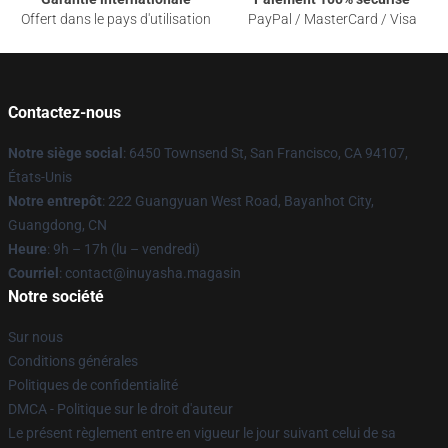
Offert dans le pays d'utilisation
PayPal / MasterCard / Visa
Contactez-nous
Notre siège social
: 6450 Townsend St, San Francisco, CA 94107,
États-Unis
Notre entrepôt
: 222 Guangyuan West Road, Bayanhot City,
Guangdong, CN
Heure
: 9h – 17h (lu – vendredi)
Courriel
: contact@inuyasha.magasin
Notre société
Sur nous
Conditions générales
Politiques de confidentialité
DMCA - Politique sur le droit d'auteur
Le présent règlement entre en vigueur le jour suivant celui de sa