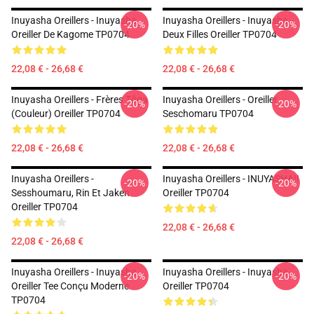
Inuyasha Oreillers - Inuyasha
Inuyasha Oreillers - Inuyasha -
-20%
-20%
Oreiller De Kagome TP0704
Deux Filles Oreiller TP0704
22,08 € - 26,68 €
22,08 € - 26,68 €
Inuyasha Oreillers - Frères Tōga
Inuyasha Oreillers - Oreiller
-20%
-20%
(couleur) Oreiller TP0704
Seschomaru TP0704
22,08 € - 26,68 €
22,08 € - 26,68 €
Inuyasha Oreillers -
Inuyasha Oreillers - INUYASHA!!
-20%
-20%
Sesshoumaru, Rin Et Jaken
Oreiller TP0704
Oreiller TP0704
22,08 € - 26,68 €
22,08 € - 26,68 €
Inuyasha Oreillers - Inuyasha
Inuyasha Oreillers - Inuyasha
-20%
-20%
Oreiller Tee Conçu Moderne
Oreiller TP0704
TP0704