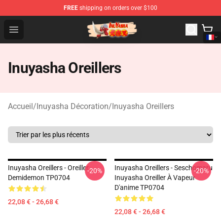
FREE
shipping on orders over $100
Inuyasha Store - Official Inuyasha Merchandise Shop
Open menu
Inuyasha Oreillers
Accueil
/
Inuyasha Décoration
/
Inuyasha Oreillers
Inuyasha Oreillers - Oreiller
Inuyasha Oreillers - Seschomaru
-20%
-20%
Demidemon TP0704
Inuyasha Oreiller À Vapeur
D'anime TP0704
22,08 € - 26,68 €
22,08 € - 26,68 €