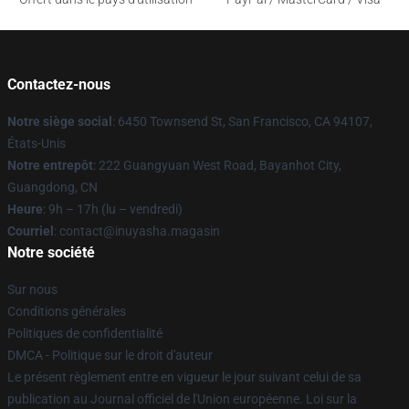
Contactez-nous
Notre siège social
: 6450 Townsend St, San Francisco, CA 94107,
États-Unis
Notre entrepôt
: 222 Guangyuan West Road, Bayanhot City,
Guangdong, CN
Heure
: 9h – 17h (lu – vendredi)
Courriel
: contact@inuyasha.magasin
Notre société
Sur nous
Conditions générales
Politiques de confidentialité
DMCA - Politique sur le droit d'auteur
Le présent règlement entre en vigueur le jour suivant celui de sa
publication au Journal officiel de l'Union européenne. Loi sur la