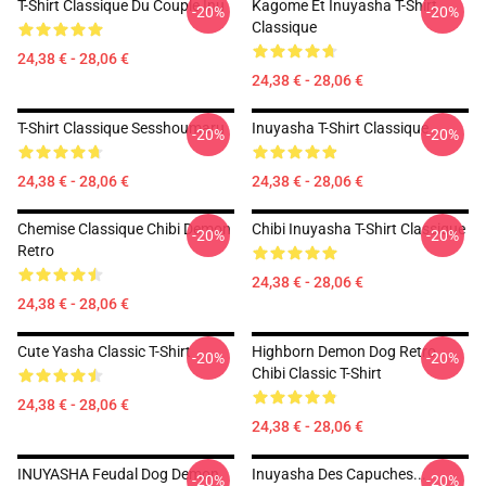
T-Shirt Classique Du Couple Inu
Kagome Et Inuyasha T-Shirt
-20%
-20%
Classique
24,38 € - 28,06 €
24,38 € - 28,06 €
T-Shirt Classique Sesshoumaru
Inuyasha T-Shirt Classique
-20%
-20%
24,38 € - 28,06 €
24,38 € - 28,06 €
Chemise Classique Chibi Demon
Chibi Inuyasha T-Shirt Classique
-20%
-20%
Retro
24,38 € - 28,06 €
24,38 € - 28,06 €
Cute Yasha Classic T-Shirt
Highborn Demon Dog Retro
-20%
-20%
Chibi Classic T-Shirt
24,38 € - 28,06 €
24,38 € - 28,06 €
INUYASHA Feudal Dog Demon
Inuyasha Des Capuches...
-20%
-20%