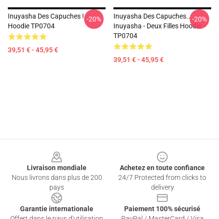
Inuyasha Des Capuches !
Inuyasha Des Capuches...
-20%
-20%
Hoodie TP0704
Inuyasha - Deux Filles Hoodie
TP0704
39,51 € - 45,95 €
39,51 € - 45,95 €
Footer
Livraison mondiale
Achetez en toute confiance
Nous livrons dans plus de 200
24/7 Protected from clicks to
pays
delivery
Garantie internationale
Paiement 100% sécurisé
Offert dans le pays d'utilisation
PayPal / MasterCard / Visa