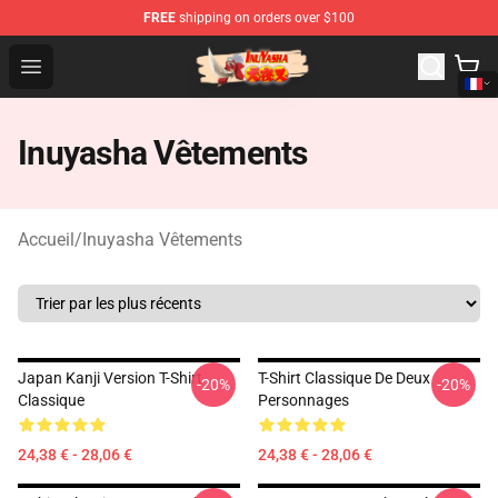
FREE
shipping on orders over $100
Inuyasha Store - Official Inuyasha Merchandise Shop
Open menu
Inuyasha Vêtements
Accueil
/
Inuyasha Vêtements
Japan Kanji Version T-Shirt
T-Shirt Classique De Deux
-20%
-20%
Classique
Personnages
24,38 € - 28,06 €
24,38 € - 28,06 €