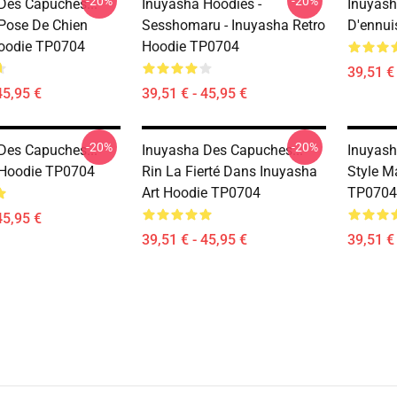
-20%
-20%
Des Capuches...
Inuyasha Hoodies -
Inuyash
Pose De Chien
Sesshomaru - Inuyasha Retro
D'ennui
oodie TP0704
Hoodie TP0704
39,51 € 
45,95 €
39,51 € - 45,95 €
-20%
-20%
Des Capuches...
Inuyasha Des Capuches...
Inuyash
 Hoodie TP0704
Rin La Fierté Dans Inuyasha
Style M
Art Hoodie TP0704
TP0704
45,95 €
39,51 € - 45,95 €
39,51 € 