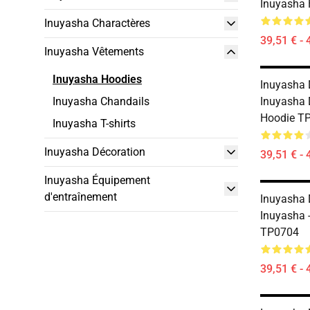
Inuyasha
Inuyasha Charactères
39,51 € - 
Inuyasha Vêtements
Inuyasha Hoodies
Inuyasha 
Inuyasha Chandails
Inuyasha 
Hoodie T
Inuyasha T-shirts
Inuyasha Décoration
39,51 € - 
Inuyasha Équipement
d'entraînement
Inuyasha 
Inuyasha -
TP0704
39,51 € - 