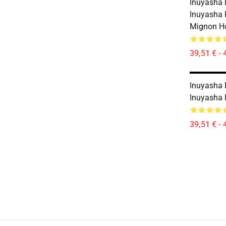
Inuyasha 
Inuyasha 
Mignon H
39,51 € - 
Inuyasha 
Inuyasha
39,51 € - 