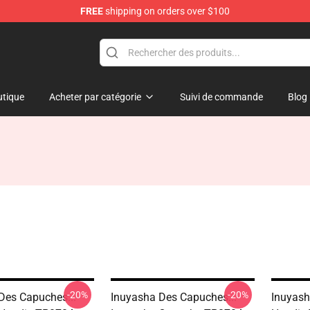
FREE
shipping on orders over $100
tique
Acheter par catégorie
Suivi de commande
Blog
-20%
-20%
Des Capuches...
Inuyasha Des Capuches...
Inuyash