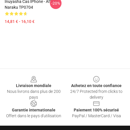
Inuyasha Cas IPhone - Affaire
-20%
Naraku TP0704
14,81 € - 16,10 €
Footer
Livraison mondiale
Achetez en toute confiance
Nous livrons dans plus de 200
24/7 Protected from clicks to
pays
delivery
Garantie internationale
Paiement 100% sécurisé
Offert dans le pays d'utilisation
PayPal / MasterCard / Visa