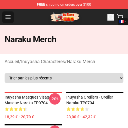
FREE
shipping on orders over $100
Inuyasha Store - Official Inuyasha Merchandise Shop
Open menu
Naraku Merch
Accueil
/
Inuyasha Charactères
/
Naraku Merch
Inuyasha Masques Visage -
Inuyasha Oreillers - Oreiller
-20%
Masque Naraku TP0704
Naraku TP0704
18,29 € - 20,70 €
23,00 € - 42,32 €