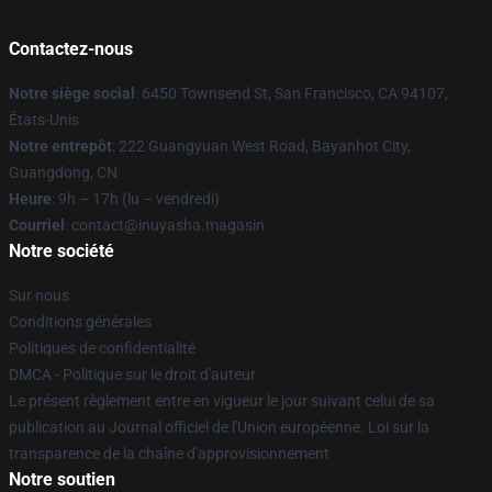
Contactez-nous
Notre siège social
: 6450 Townsend St, San Francisco, CA 94107,
États-Unis
Notre entrepôt
: 222 Guangyuan West Road, Bayanhot City,
Guangdong, CN
Heure
: 9h – 17h (lu – vendredi)
Courriel
: contact@inuyasha.magasin
Notre société
Sur nous
Conditions générales
Politiques de confidentialité
DMCA - Politique sur le droit d'auteur
Le présent règlement entre en vigueur le jour suivant celui de sa
publication au Journal officiel de l'Union européenne. Loi sur la
transparence de la chaîne d'approvisionnement
Notre soutien