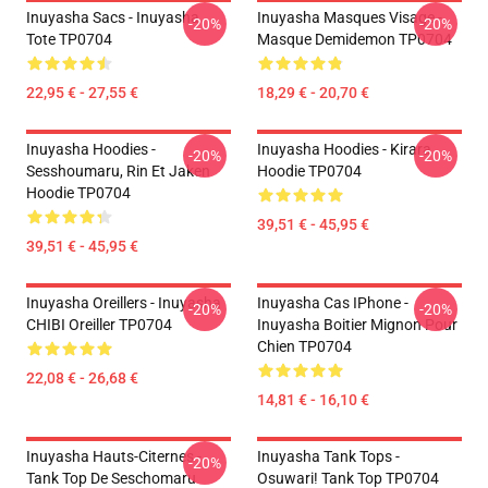
Inuyasha Sacs - Inuyasha
Inuyasha Masques Visage -
-20%
-20%
Tote TP0704
Masque Demidemon TP0704
22,95 € - 27,55 €
18,29 € - 20,70 €
Inuyasha Hoodies -
Inuyasha Hoodies - Kirara
-20%
-20%
Sesshoumaru, Rin Et Jaken
Hoodie TP0704
Hoodie TP0704
39,51 € - 45,95 €
39,51 € - 45,95 €
Inuyasha Oreillers - Inuyasha
Inuyasha Cas IPhone -
-20%
-20%
CHIBI Oreiller TP0704
Inuyasha Boitier Mignon Pour
Chien TP0704
22,08 € - 26,68 €
14,81 € - 16,10 €
Inuyasha Hauts-Citernes -
Inuyasha Tank Tops -
-20%
Tank Top De Seschomaru
Osuwari! Tank Top TP0704