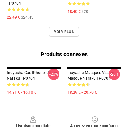
TP0704
18,40 €
$20
22,49 €
$24.45
VOIR PLUS
Produits connexes
Inuyasha Cas IPhone - Affaire
Inuyasha Masques Visage -
-20%
-20%
Naraku TP0704
Masque Naraku TP0704
14,81 € - 16,10 €
18,29 € - 20,70 €
Footer
Livraison mondiale
Achetez en toute confiance