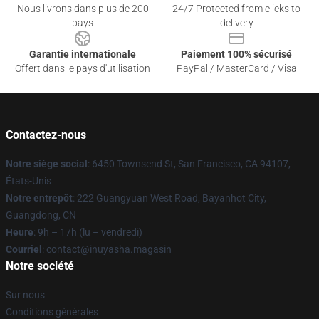
Nous livrons dans plus de 200
24/7 Protected from clicks to
pays
delivery
Garantie internationale
Paiement 100% sécurisé
Offert dans le pays d'utilisation
PayPal / MasterCard / Visa
Contactez-nous
Notre siège social
: 6450 Townsend St, San Francisco, CA 94107,
États-Unis
Notre entrepôt
: 222 Guangyuan West Road, Bayanhot City,
Guangdong, CN
Heure
: 9h – 17h (lu – vendredi)
Courriel
: contact@inuyasha.magasin
Notre société
Sur nous
Conditions générales