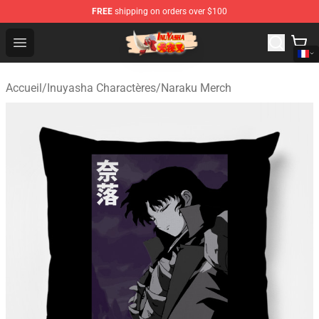
FREE
shipping on orders over $100
Inuyasha Store - Official Inuyasha Merchandise Shop
Open menu
Accueil
/
Inuyasha Charactères
/
Naraku Merch