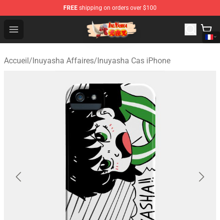
FREE
shipping on orders over $100
Inuyasha Store - Official Inuyasha Merchandise Shop
Open menu
Accueil
/
Inuyasha Affaires
/
Inuyasha Cas iPhone