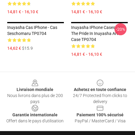
14,81 € - 16,10 €
14,81 € - 16,10 €
Inuyasha Cas IPhone - Cas
Inuyasha IPhone Cases - Rin
-20%
Seschomaru TP0704
The Pride In Inuyasha Art
Case TP0704
14,62 €
$15.9
14,81 € - 16,10 €
Footer
Livraison mondiale
Achetez en toute confiance
Nous livrons dans plus de 200
24/7 Protected from clicks to
pays
delivery
Garantie internationale
Paiement 100% sécurisé
Offert dans le pays d'utilisation
PayPal / MasterCard / Visa