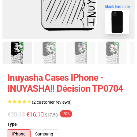
blank template
Inuyasha Cases IPhone -
INUYASHA!! Décision TP0704
(2 customer reviews)
€20.13
€16.10
-20%
$17.50
Type
iPhone
Samsung