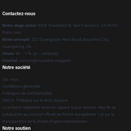
Contactez-nous
Notre siège social
: 6450 Townsend St, San Francisco, CA 94107,
États-Unis
Notre entrepôt
: 222 Guangyuan West Road, Bayanhot City,
Guangdong, CN
Heure
: 9h – 17h (lu – vendredi)
Courriel
: contact@inuyasha.magasin
Notre société
Sur nous
Conditions générales
Politiques de confidentialité
DMCA - Politique sur le droit d'auteur
Le présent règlement entre en vigueur le jour suivant celui de sa
publication au Journal officiel de l'Union européenne. Loi sur la
transparence de la chaîne d'approvisionnement
Notre soutien