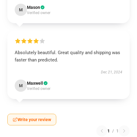
Mason
M
Verified owner
Absolutely beautiful. Great quality and shipping was
faster than predicted.
Dec 21, 2024
Maxwell
M
Verified owner
Write your review
1
/
1