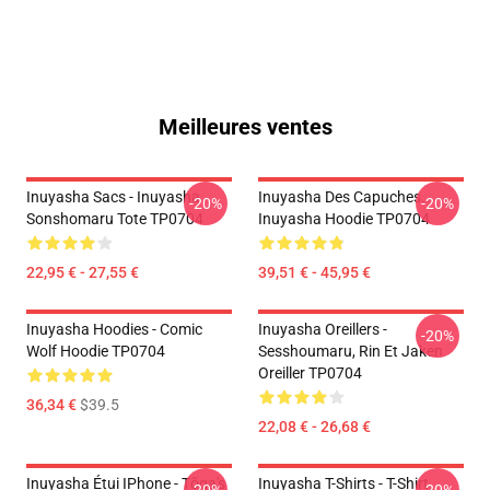
Meilleures ventes
Inuyasha Sacs - Inuyasha
Inuyasha Des Capuches...
-20%
-20%
Sonshomaru Tote TP0704
Inuyasha Hoodie TP0704
22,95 € - 27,55 €
39,51 € - 45,95 €
Inuyasha Hoodies - Comic
Inuyasha Oreillers -
-20%
Wolf Hoodie TP0704
Sesshoumaru, Rin Et Jaken
Oreiller TP0704
36,34 €
$39.5
22,08 € - 26,68 €
Inuyasha Étui IPhone - Tōga's
Inuyasha T-Shirts - T-Shirt