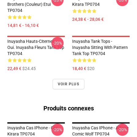
-20%
-20%
Brothers (couleur) Etui
Kirara TP0704
TP0704
24,38 € - 28,06 €
14,81 € - 16,10 €
Inuyasha Hauts-Citernes -
Inuyasha Tank Tops -
-20%
Oui. Inuyasha Fleurs Tank Top
Inuyasha Sitting With Pattern
TP0704
Tank Top TP0704
22,49 €
$24.45
18,40 €
$20
VOIR PLUS
Produits connexes
Inuyasha Cas IPhone - Cas
Inuyasha Cas IPhone - Affaire
-20%
-20%
Kirara TP0704
Comic Wolf TP0704