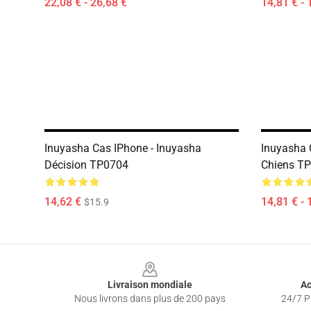
22,08 € - 26,68 €
14,81 € - 
Inuyasha Cas IPhone - Inuyasha
Inuyasha C
Décision TP0704
Chiens T
14,62 €
14,81 € - 
$15.9
Footer
Livraison mondiale
Ac
Nous livrons dans plus de 200 pays
24/7 Pr