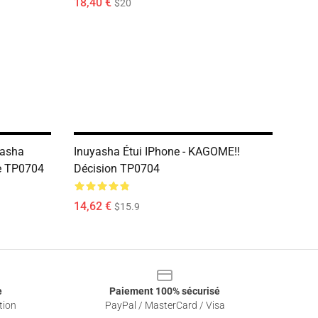
18,40 €
$20
yasha
Inuyasha Étui IPhone - KAGOME!!
ne TP0704
Décision TP0704
14,62 €
$15.9
e
Paiement 100% sécurisé
tion
PayPal / MasterCard / Visa