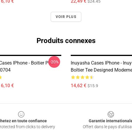
16,10 €
22,49 €
$24.45
VOIR PLUS
Produits connexes
-20%
ases IPhone - Boitier Pour
Inuyasha Cases IPhone - Inu
P0704
Boîtier Tee Designed Moder
16,10 €
14,62 €
$15.9
hetez en toute confiance
Garantie international
otected from clicks to delivery
Offert dans le pays d'utilisa