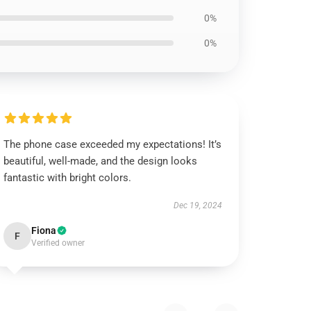
0%
0%
The phone case exceeded my expectations! It’s
beautiful, well-made, and the design looks
fantastic with bright colors.
Dec 19, 2024
Fiona
F
Verified owner