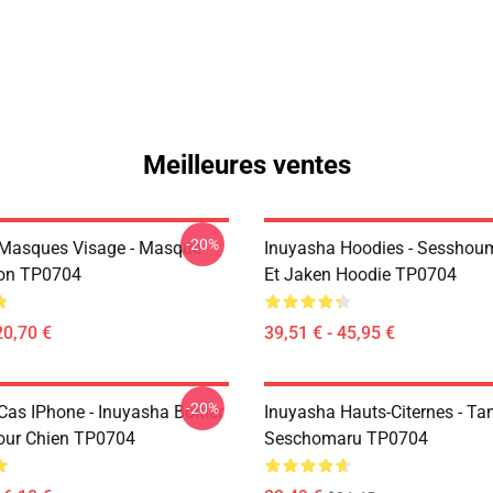
Meilleures ventes
-20%
Masques Visage - Masque
Inuyasha Hoodies - Sesshoum
on TP0704
Et Jaken Hoodie TP0704
20,70 €
39,51 € - 45,95 €
-20%
Cas IPhone - Inuyasha Boitier
Inuyasha Hauts-Citernes - Ta
our Chien TP0704
Seschomaru TP0704