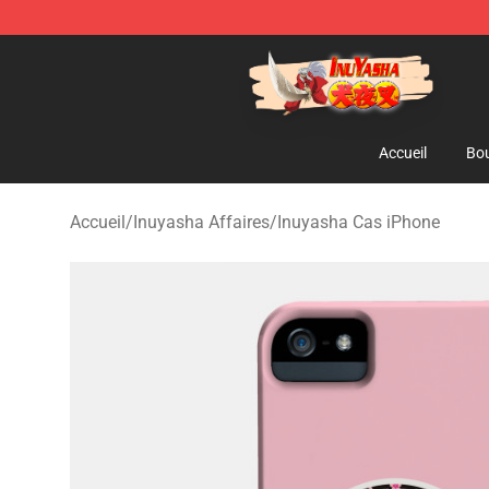
Inuyasha Store - Official Inuyasha Merchandise Shop
Accueil
Bou
Accueil
/
Inuyasha Affaires
/
Inuyasha Cas iPhone