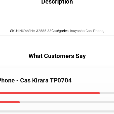
Description
SKU
:
INUYASHA-32585-33
Catégories
:
Inuyasha Cas iPhone
,
What Customers Say
iPhone - Cas Kirara TP0704