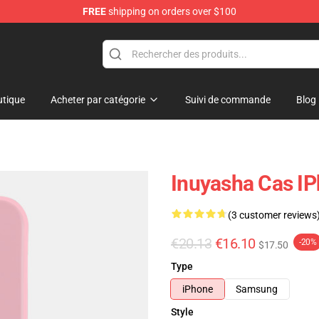
FREE
shipping on orders over $100
tique
Acheter par catégorie
Suivi de commande
Blog
Inuyasha Cas IP
(3 customer reviews
€20.13
€16.10
-20%
$17.50
Type
iPhone
Samsung
Style