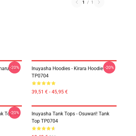
1
/
1
-20%
-20%
aru, Rin
Inuyasha Hoodies - Kirara Hoodie
TP0704
39,51 € - 45,95 €
-20%
nk Top De
Inuyasha Tank Tops - Osuwari! Tank
Top TP0704