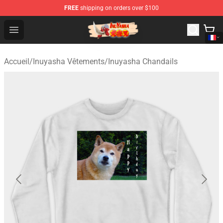
FREE
shipping on orders over $100
Inuyasha Store - Official Inuyasha Merchandise Shop
Open menu
Accueil
/
Inuyasha Vêtements
/
Inuyasha Chandails