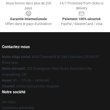
Nous livrons dans plus de 200
24/7 Protected from clicks to
pays
delivery
Garantie internationale
Paiement 100% sécurisé
Offert dans le pays d'utilisation
PayPal / MasterCard / Visa
Contactez-nous
Notre siège social
: 6450 Townsend St, San Francisco, CA 94107,
États-Unis
Notre entrepôt
: 222 Guangyuan West Road, Bayanhot City,
Guangdong, CN
Heure
: 9h – 17h (lu – vendredi)
Courriel
: contact@inuyasha.magasin
Notre société
Sur nous
Conditions générales