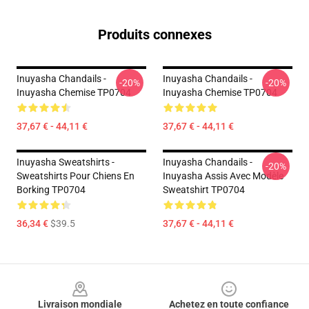
Produits connexes
Inuyasha Chandails -
Inuyasha Chandails -
-20%
-20%
Inuyasha Chemise TP0704
Inuyasha Chemise TP0704
37,67 € - 44,11 €
37,67 € - 44,11 €
Inuyasha Sweatshirts -
Inuyasha Chandails -
-20%
Sweatshirts Pour Chiens En
Inuyasha Assis Avec Modèle
Borking TP0704
Sweatshirt TP0704
36,34 €
$39.5
37,67 € - 44,11 €
Footer
Livraison mondiale
Achetez en toute confiance