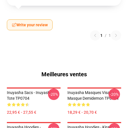
Write your review
1
/
1
Meilleures ventes
Inuyasha Sacs - Inuyasha
Inuyasha Masques Visage -
-20%
-20%
Tote TP0704
Masque Demidemon TP0704
22,95 € - 27,55 €
18,29 € - 20,70 €
Inuyasha Hoodies -
Inuyasha Hoodies - Kirara