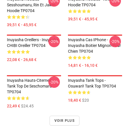
-20%
-20%
Sesshoumaru, Rin Et Jaken
Hoodie TP0704
Hoodie TP0704
39,51 € - 45,95 €
39,51 € - 45,95 €
Inuyasha Oreillers - Inuyasha
Inuyasha Cas IPhone -
-20%
-20%
CHIBI Oreiller TP0704
Inuyasha Boitier Mignon Pour
Chien TP0704
22,08 € - 26,68 €
14,81 € - 16,10 €
Inuyasha Hauts-Citernes -
Inuyasha Tank Tops -
-20%
Tank Top De Seschomaru
Osuwari! Tank Top TP0704
TP0704
18,40 €
$20
22,49 €
$24.45
VOIR PLUS