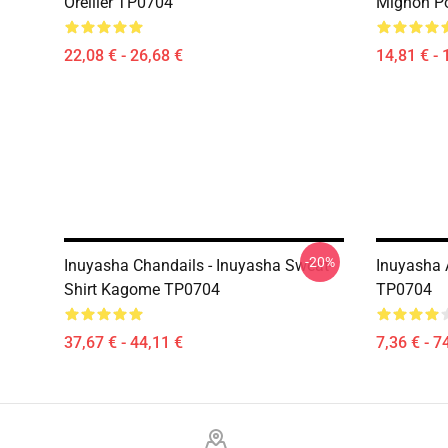
Oreiller TP0704
Mignon P
22,08 € - 26,68 €
14,81 € - 
-20%
Inuyasha Chandails - Inuyasha Sweat-
Inuyasha 
Shirt Kagome TP0704
TP0704
37,67 € - 44,11 €
7,36 € - 7
Footer