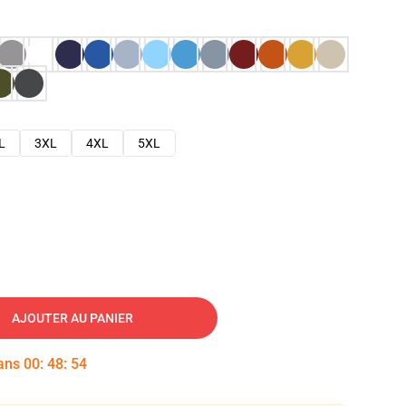
L
3XL
4XL
5XL
AJOUTER AU PANIER
dans
00
:
48
:
53