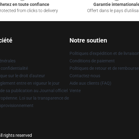
hetez en toute confiance
Garantie international
otected from clicks to delivery
Offert dans le pays d'utilisa
ciété
Notre soutien
Politiques d'expédition et de livraiso
énérales
Conditions de paiement
 confidentialité
Politiques de retour et de rembours
que sur le droit d'auteur
Contactez-nous
glement entre en vigueur le jour
Aide aux clients (FAQ)
 de sa publication au Journal officiel
Vente
uropéenne. Loi sur la transparence de
approvisionnement
l rights reserved