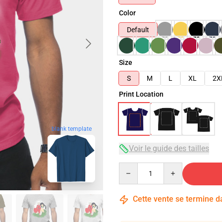
Color
Default
Size
S
M
L
XL
2X
Print Location
blank template
Voir le guide des tailles
Quantity
Cette vente se termine 