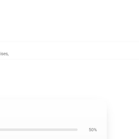
ises
,
50%