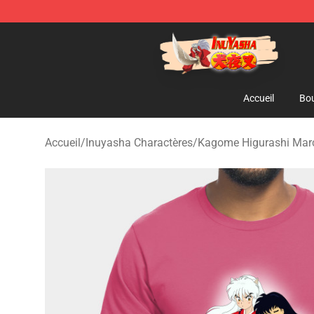
Inuyasha Store - Official Inuyasha Merchandise Shop
Accueil
Bou
Accueil
/
Inuyasha Charactères
/
Kagome Higurashi Mar