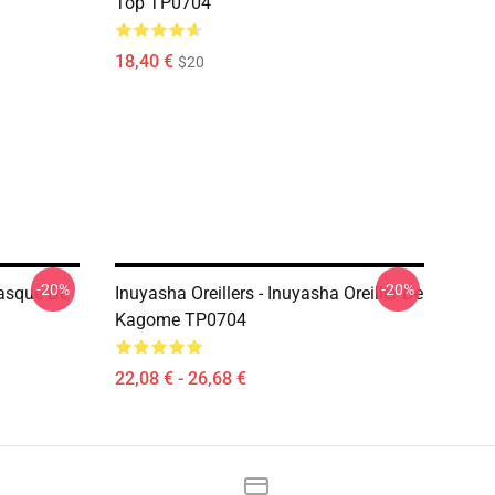
Top TP0704
18,40 €
$20
-20%
-20%
asque De
Inuyasha Oreillers - Inuyasha Oreiller De
Kagome TP0704
22,08 € - 26,68 €