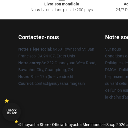
Livraison mondiale
Ac
Nous livrons dans plus de 200 pays
24/7 Pr
Contactez-nous
Notre so
Notre siège social
: 6450 Townsend St, San
Sur nous
Francisco, CA 94107, États-Unis
Conditions g
Notre entrepôt
: 222 Guangyuan West Road,
Politiques de
Bayanhot City, Guangdong, CN
DMCA - Politi
Heure
: 9h – 17h (lu – vendredi)
Le présent rè
Courriel
: contact@inuyasha.magasin
suivant celui
de l'Union e
la chaîne d'
UNLOCK
10% OFF
© Inuyasha Store - Official Inuyasha Merchandise Shop 2026 al