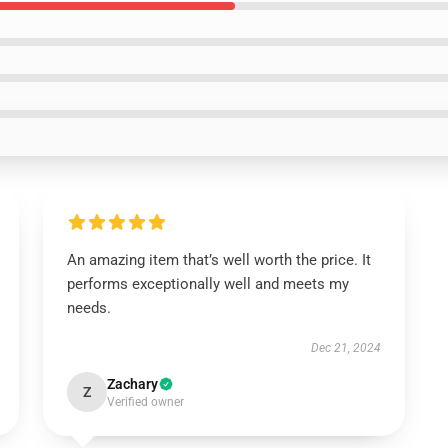
An amazing item that’s well worth the price. It
performs exceptionally well and meets my
needs.
Dec 21, 2024
Zachary
Z
Verified owner