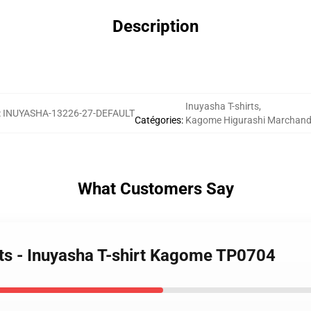
Description
Inuyasha T-shirts
,
:
INUYASHA-13226-27-DEFAULT
Catégories
:
Kagome Higurashi Marchand
What Customers Say
rts - Inuyasha T-shirt Kagome TP0704