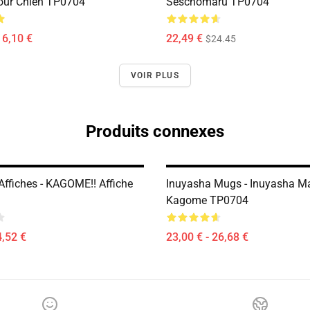
our Chien TP0704
Seschomaru TP0704
16,10 €
22,49 €
$24.45
VOIR PLUS
Produits connexes
Affiches - KAGOME!! Affiche
Inuyasha Mugs - Inuyasha M
Kagome TP0704
4,52 €
23,00 € - 26,68 €