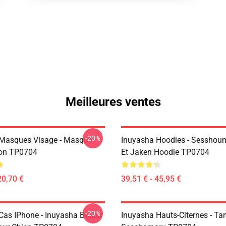
Meilleures ventes
-20%
Masques Visage - Masque
Inuyasha Hoodies - Sesshoum
on TP0704
Et Jaken Hoodie TP0704
20,70 €
39,51 € - 45,95 €
-20%
Cas IPhone - Inuyasha Boitier
Inuyasha Hauts-Citernes - Ta