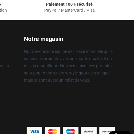
e
Paiement 100% sécurisé
tion
PayPal / MasterCard / Visa
Notre magasin
n
Nous avons une équipe de classe mondiale qui a
conçu des produits avec une haute qualité et un
ement
design magnifique. Non seulement ces produits
sont pour montrer votre style quotidien unique,
mais ils sont aussi un reflet de vous.