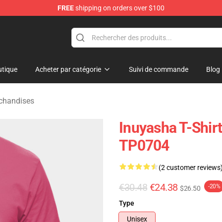
FREE
shipping on orders over $100
tique
Acheter par catégorie
Suivi de commande
Blog
chandises
Inuyasha T-Shir
TP0704
(2 customer reviews
€30.48
€24.38
-20%
$26.50
Type
Unisex