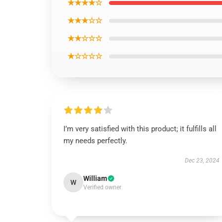
★★★★☆
★★★☆☆
★★☆☆☆
★☆☆☆☆
I’m very satisfied with this product; it fulfills all
my needs perfectly.
Dec 23, 2024
William
W
Verified owner