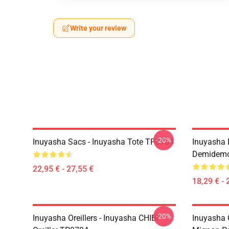
Write your review
-20%
Inuyasha Sacs - Inuyasha Tote TP0704
Inuyasha 
Demidem
22,95 € - 27,55 €
18,29 € - 
-20%
Inuyasha Oreillers - Inuyasha CHIBI
Inuyasha 