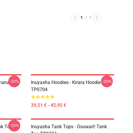
1
/
1
-20%
-20%
aru, Rin
Inuyasha Hoodies - Kirara Hoodie
TP0704
39,51 € - 45,95 €
-20%
nk Top De
Inuyasha Tank Tops - Osuwari! Tank