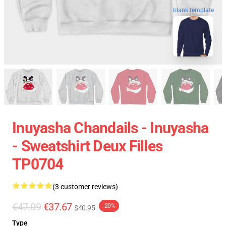
blank template
Inuyasha Chandails - Inuyasha
- Sweatshirt Deux Filles
TP0704
(3 customer reviews)
€47.09
€37.67
-20%
$40.95
Type