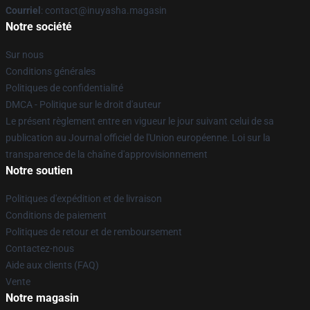
Courriel
: contact@inuyasha.magasin
Notre société
Sur nous
Conditions générales
Politiques de confidentialité
DMCA - Politique sur le droit d'auteur
Le présent règlement entre en vigueur le jour suivant celui de sa
publication au Journal officiel de l'Union européenne. Loi sur la
transparence de la chaîne d'approvisionnement
Notre soutien
Politiques d'expédition et de livraison
Conditions de paiement
Politiques de retour et de remboursement
Contactez-nous
Aide aux clients (FAQ)
Vente
Notre magasin