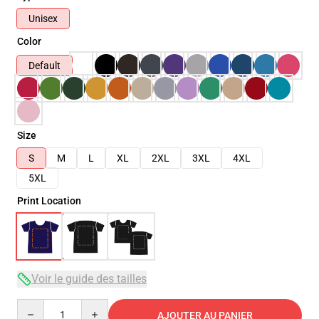
Unisex
Color
Default
Size
S
M
L
XL
2XL
3XL
4XL
5XL
Print Location
Voir le guide des tailles
Quantity
AJOUTER AU PANIER