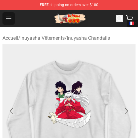
FREE
shipping on orders over $100
Inuyasha Store - Official Inuyasha Merchandise Shop
Open menu
Accueil
/
Inuyasha Vêtements
/
Inuyasha Chandails