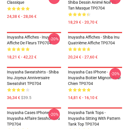
Classique
Shiba Dessin Animé Noir Et
Tan Masque TP0704
24,38 € - 28,06 €
18,29 € - 20,70 €
Inuyasha Affiches - Inuyasha
Inuyasha Affiches - Shiba Inu
-20%
Affiche De Fleurs TP0704
Quatrième Affiche TP0704
18,21 € - 42,22 €
20,24 € - 27,60 €
Inuyasha Sweatshirts - Shiba
Inuyasha Cas IPhone -
-20%
Inu Joyeux Anniversaire
Inuyasha Boitier Mignon Pour
Sweatshirt TP0704
Chien TP0704
36,34 €
$39.5
14,81 € - 16,10 €
Inuyasha Cases IPhone -
Inuyasha Tank Tops -
-20%
Inuyasha Affaire Sesshomaru
Inuyasha Sitting With Pattern
TP0704
Tank Top TP0704