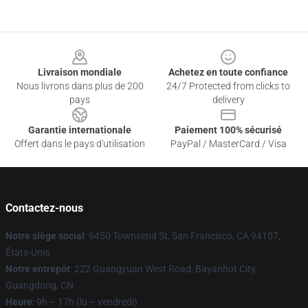
Footer
Livraison mondiale
Achetez en toute confiance
Nous livrons dans plus de 200
24/7 Protected from clicks to
pays
delivery
Garantie internationale
Paiement 100% sécurisé
Offert dans le pays d'utilisation
PayPal / MasterCard / Visa
Contactez-nous
Notre siège social
: 6450 Townsend St, San Francisco, CA 94107,
États-Unis
Notre entrepôt
: 222 Guangyuan West Road, Bayanhot City,
Guangdong, CN
Heure
: 9h – 17h (lu – vendredi)