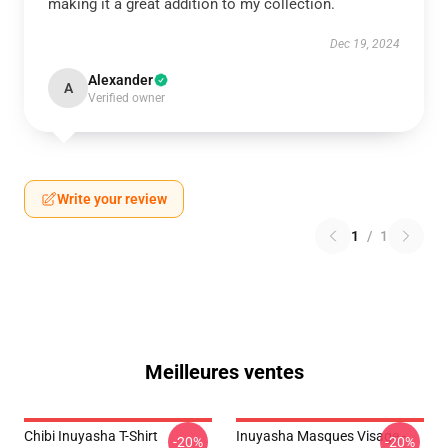
making it a great addition to my collection.
Dec 19, 2024
Alexander
A
Verified owner
Write your review
1
/
1
Meilleures ventes
Chibi Inuyasha T-Shirt
Inuyasha Masques Visage -
-20%
-20%