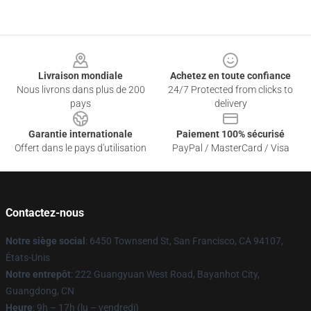
Footer
Livraison mondiale
Achetez en toute confiance
Nous livrons dans plus de 200
24/7 Protected from clicks to
pays
delivery
Garantie internationale
Paiement 100% sécurisé
Offert dans le pays d'utilisation
PayPal / MasterCard / Visa
Contactez-nous
Notre siège social
: 6450 Townsend St, San Francisco, CA 94107,
États-Unis
Notre entrepôt
: 222 Guangyuan West Road, Bayanhot City,
Guangdong, CN
Heure
: 9h – 17h (lu – vendredi)