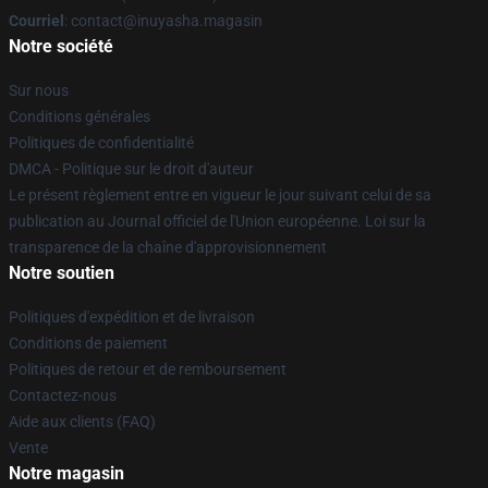
Courriel
: contact@inuyasha.magasin
Notre société
Sur nous
Conditions générales
Politiques de confidentialité
DMCA - Politique sur le droit d'auteur
Le présent règlement entre en vigueur le jour suivant celui de sa
publication au Journal officiel de l'Union européenne. Loi sur la
transparence de la chaîne d'approvisionnement
Notre soutien
Politiques d'expédition et de livraison
Conditions de paiement
Politiques de retour et de remboursement
Contactez-nous
Aide aux clients (FAQ)
Vente
Notre magasin