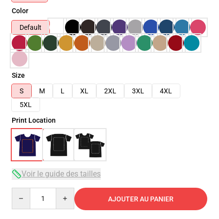
Color
Default
Size
S
M
L
XL
2XL
3XL
4XL
5XL
Print Location
Voir le guide des tailles
Quantity
AJOUTER AU PANIER