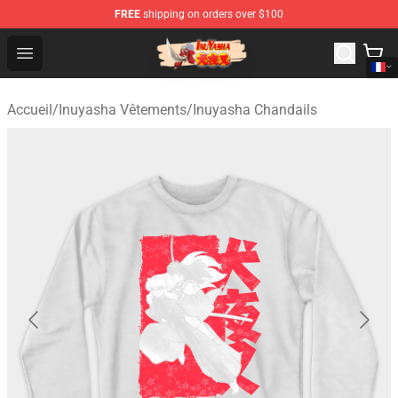
FREE
shipping on orders over $100
Inuyasha Store - Official Inuyasha Merchandise Shop
Open menu
Accueil
/
Inuyasha Vêtements
/
Inuyasha Chandails