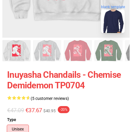
blank template
Inuyasha Chandails - Chemise
Demidemon TP0704
(5 customer reviews)
€47.09
€37.67
-20%
$40.95
Type
Unisex