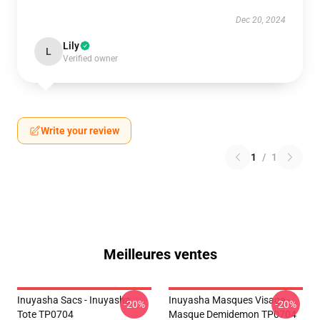
Dec 20, 2024
Lily
L
Verified owner
Write your review
1
/
1
Meilleures ventes
Inuyasha Sacs - Inuyasha
Inuyasha Masques Visage -
-20%
-20%
Tote TP0704
Masque Demidemon TP0704