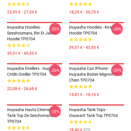
22,95 € - 27,55 €
18,29 € - 20,70 €
Inuyasha Hoodies -
Inuyasha Hoodies - Kirara
-20%
-20%
Sesshoumaru, Rin Et Jaken
Hoodie TP0704
Hoodie TP0704
39,51 € - 45,95 €
39,51 € - 45,95 €
Inuyasha Oreillers - Inuyasha
Inuyasha Cas IPhone -
-20%
-20%
CHIBI Oreiller TP0704
Inuyasha Boitier Mignon Pour
Chien TP0704
22,08 € - 26,68 €
14,81 € - 16,10 €
Inuyasha Hauts-Citernes -
Inuyasha Tank Tops -
-20%
Tank Top De Seschomaru
Osuwari! Tank Top TP0704
TP0704
18,40 €
$20