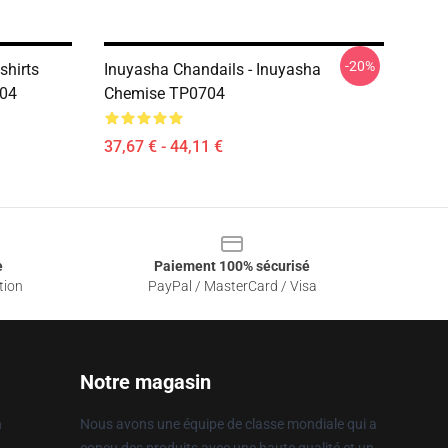
-20%
shirts
Inuyasha Chandails - Inuyasha
704
Chemise TP0704
37,67 € - 44,11 €
e
Paiement 100% sécurisé
tion
PayPal / MasterCard / Visa
Notre magasin
n
Nous avons une équipe de classe mondiale qui a