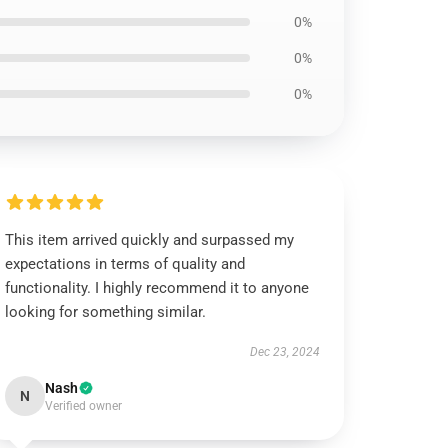
0%
0%
0%
This item arrived quickly and surpassed my
expectations in terms of quality and
functionality. I highly recommend it to anyone
looking for something similar.
Dec 23, 2024
Nash
N
Verified owner