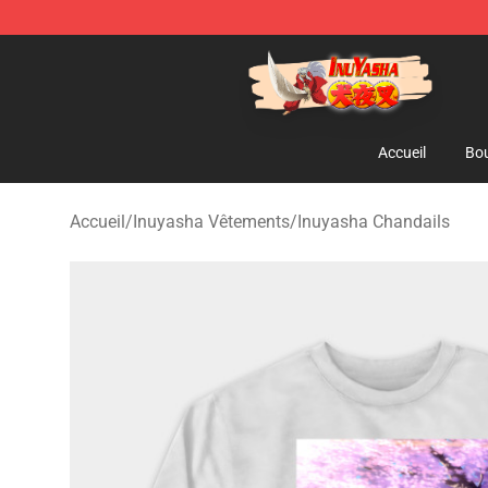
Inuyasha Store - Official Inuyasha Merchandise Shop
Accueil
Bou
Accueil
/
Inuyasha Vêtements
/
Inuyasha Chandails