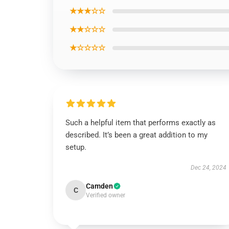
★★★☆☆
★★☆☆☆
★☆☆☆☆
Such a helpful item that performs exactly as
described. It’s been a great addition to my
setup.
Dec 24, 2024
Camden
C
Verified owner