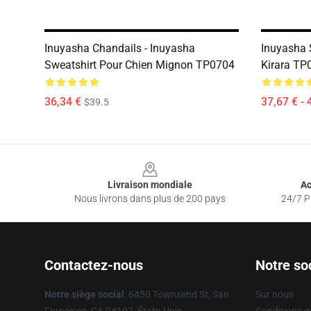
Inuyasha Chandails - Inuyasha
Inuyasha 
Sweatshirt Pour Chien Mignon TP0704
Kirara TP
36,34 €
37,67 € - 
$39.5
Footer
Livraison mondiale
Ac
Nous livrons dans plus de 200 pays
24/7 Pr
Contactez-nous
Notre so
Notre siège social
: 6450 Townsend St, San
Sur nous