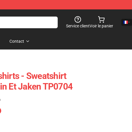
Service client
Voir le panier
Contact
hirts - Sweatshirt
in Et Jaken TP0704
)