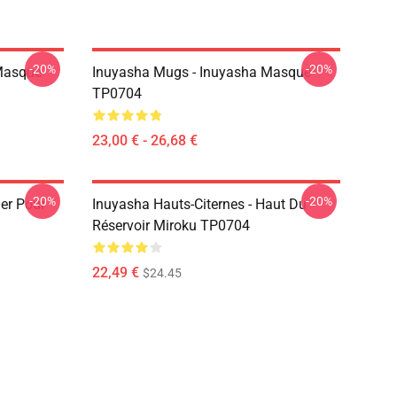
-20%
-20%
Masque
Inuyasha Mugs - Inuyasha Masque
TP0704
23,00 € - 26,68 €
-20%
-20%
ier Pour
Inuyasha Hauts-Citernes - Haut Du
Réservoir Miroku TP0704
22,49 €
$24.45