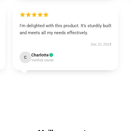
I'm delighted with this product. It’s sturdily built
and meets all my needs effectively.
Dec 22, 2024
Charlotte
C
Verified owner