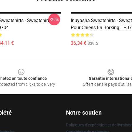
-20%
Sweatshirts - Sweatshirt
Inuyasha Sweatshirts - Sweat
0704
Pour Chiens En Borking TP0
44,11 €
36,34 €
$39.5
hetez en toute confiance
Garantie international
otected from clicks to delivery
Offert dans le pays d'utilisa
ciété
Notre soutien
Politiques d'expédition et de livraiso