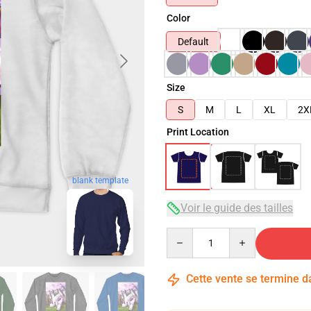
Color
Default
Size
S
M
L
XL
2X
Print Location
blank template
Voir le guide des tailles
Quantity
Cette vente se termine 