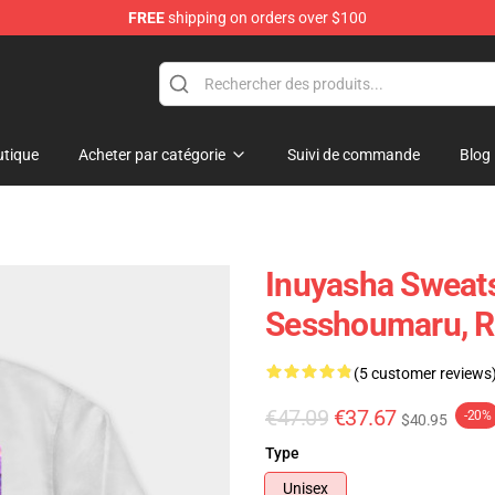
FREE
shipping on orders over $100
tique
Acheter par catégorie
Suivi de commande
Blog
Inuyasha Sweats
Sesshoumaru, R
(5 customer reviews
€47.09
€37.67
-20%
$40.95
Type
Unisex