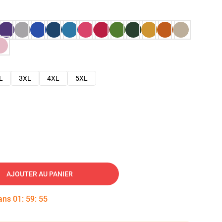
L
3XL
4XL
5XL
AJOUTER AU PANIER
dans
01
:
59
:
54