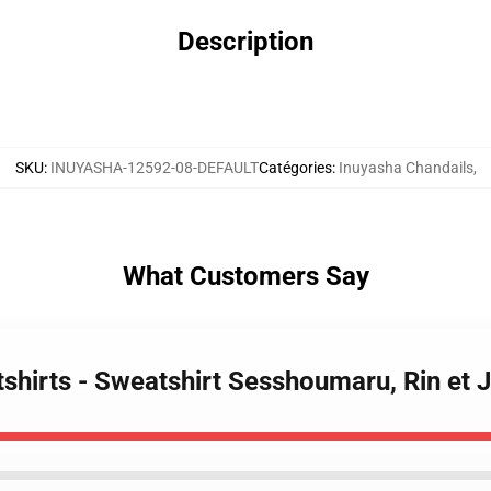
Description
SKU
:
INUYASHA-12592-08-DEFAULT
Catégories
:
Inuyasha Chandails
,
What Customers Say
tshirts - Sweatshirt Sesshoumaru, Rin et