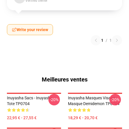
Verified owner
Write your review
1
/
1
Meilleures ventes
Inuyasha Sacs - Inuyasha
Inuyasha Masques Visage -
-20%
-20%
Tote TP0704
Masque Demidemon TP0704
22,95 € - 27,55 €
18,29 € - 20,70 €