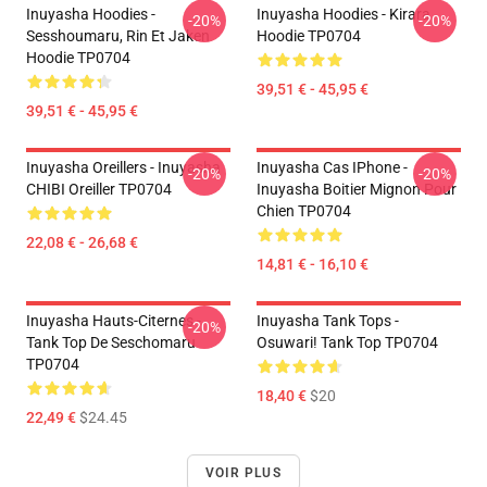
Inuyasha Hoodies -
Inuyasha Hoodies - Kirara
-20%
-20%
Sesshoumaru, Rin Et Jaken
Hoodie TP0704
Hoodie TP0704
39,51 € - 45,95 €
39,51 € - 45,95 €
Inuyasha Oreillers - Inuyasha
Inuyasha Cas IPhone -
-20%
-20%
CHIBI Oreiller TP0704
Inuyasha Boitier Mignon Pour
Chien TP0704
22,08 € - 26,68 €
14,81 € - 16,10 €
Inuyasha Hauts-Citernes -
Inuyasha Tank Tops -
-20%
Tank Top De Seschomaru
Osuwari! Tank Top TP0704
TP0704
18,40 €
$20
22,49 €
$24.45
VOIR PLUS