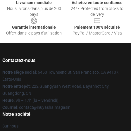
Livraison mondiale
Achetez en toute confiance
Nous livrons dans plus de 200
24/7 Protected from clicks to
pays
delivery
Garantie internationale
Paiement 100% sécurisé
Offert dans le pays d'utilisation
PayPal / MasterCard / Visa
Contactez-nous
Notre siège social
: 6450 Townsend St, San Francisco, CA 94107,
États-Unis
Notre entrepôt
: 222 Guangyuan West Road, Bayanhot City,
Guangdong, CN
Heure
: 9h – 17h (lu – vendredi)
Courriel
: contact@inuyasha.magasin
Notre société
Sur nous