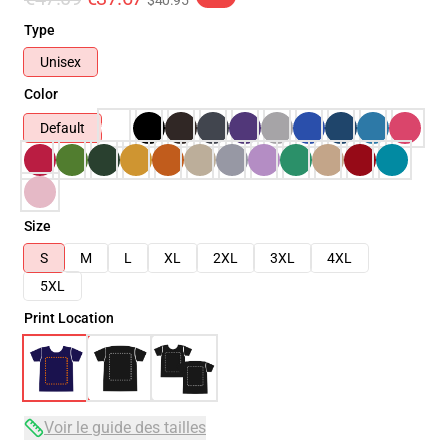
$40.95
Type
Unisex
Color
Default
Size
S
M
L
XL
2XL
3XL
4XL
5XL
Print Location
Voir le guide des tailles