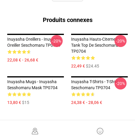
Produits connexes
Inuyasha Oreillers - Inuyasha
Inuyasha Hauts-Citernes -
-20%
-20%
Oreiller Seschomaru TP0704
Tank Top De Seschomaru
TP0704
22,08 € - 26,68 €
22,49 €
$24.45
Inuyasha Mugs - Inuyasha
Inuyasha T-Shirts - T-Shirt
-20%
Sesshomaru Mask TP0704
Seschomaru TP0704
13,80 €
$15
24,38 € - 28,06 €
Footer