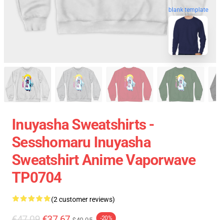
blank template
Inuyasha Sweatshirts -
Sesshomaru Inuyasha
Sweatshirt Anime Vaporwave
TP0704
(2 customer reviews)
€47.09
€37.67
-20%