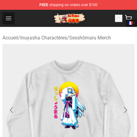
FREE
shipping on orders over $100
Inuyasha Store - Official Inuyasha Merchandise Shop
Open menu
Accueil
/
Inuyasha Charactères
/
Sesshōmaru Merch