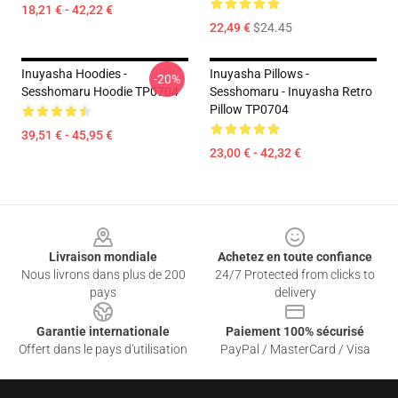
18,21 € - 42,22 €
22,49 €
$24.45
Inuyasha Hoodies -
Inuyasha Pillows -
-20%
Sesshomaru Hoodie TP0704
Sesshomaru - Inuyasha Retro
Pillow TP0704
39,51 € - 45,95 €
23,00 € - 42,32 €
Footer
Livraison mondiale
Achetez en toute confiance
Nous livrons dans plus de 200
24/7 Protected from clicks to
pays
delivery
Garantie internationale
Paiement 100% sécurisé
Offert dans le pays d'utilisation
PayPal / MasterCard / Visa