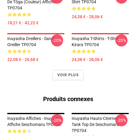
De Tōga (couleur) Affiche
Shirt TP0704
TP0704
24,38 € - 28,06 €
18,21 € - 42,22 €
Inuyasha Oreillers - Sango
Inuyasha T-Shirts - T-Shirt
-20%
-20%
Oreiller TP0704
Kirara TP0704
22,08 € - 26,68 €
24,38 € - 28,06 €
VOIR PLUS
Produits connexes
Inuyasha Affiches - Inuyasha
Inuyasha Hauts-Citernes -
-20%
-20%
Affiche Seschomaru TP0704
Tank Top De Seschomaru
TP0704