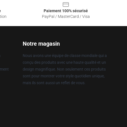
e
Paiement 100% sécurisé
tion
PayPal / MasterCard / Visa
Notre magasin
n
Nous avons une équipe de classe mondiale qui a
conçu des produits avec une haute qualité et un
ement
design magnifique. Non seulement ces produits
sont pour montrer votre style quotidien unique,
mais ils sont aussi un reflet de vous.