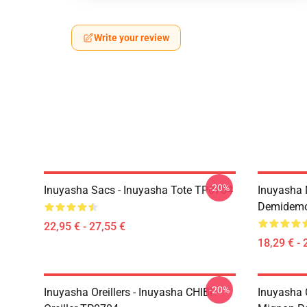
Write your review
-20%
Inuyasha Sacs - Inuyasha Tote TP0704
Inuyasha 
Demidem
22,95 € - 27,55 €
18,29 € - 
-20%
Inuyasha Oreillers - Inuyasha CHIBI
Inuyasha 