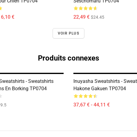
our Chien TP0704
Seschomaru TP0704
16,10 €
22,49 €
$24.45
VOIR PLUS
Produits connexes
Sweatshirts - Sweatshirts
Inuyasha Sweatshirts - Sweat
ns En Borking TP0704
Hakone Gakuen TP0704
37,67 € - 44,11 €
9.5