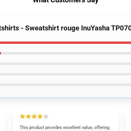
What Customers Say
tshirts - Sweatshirt rouge InuYasha TP07
This product provides excellent value, offering