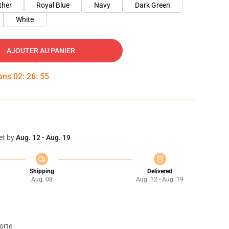
ther
Royal Blue
Navy
Dark Green
White
AJOUTER AU PANIER
dans
02
:
26
:
54
et by
Aug. 12 - Aug. 19
Shipping
Delivered
Aug. 08
Aug. 12 - Aug. 19
orte