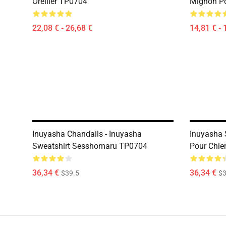
Oreiller TP0704
Mignon P
22,08 € - 26,68 €
14,81 € - 
Inuyasha Chandails - Inuyasha
Inuyasha 
Sweatshirt Sesshomaru TP0704
Pour Chie
36,34 €
36,34 €
$39.5
$3
Footer