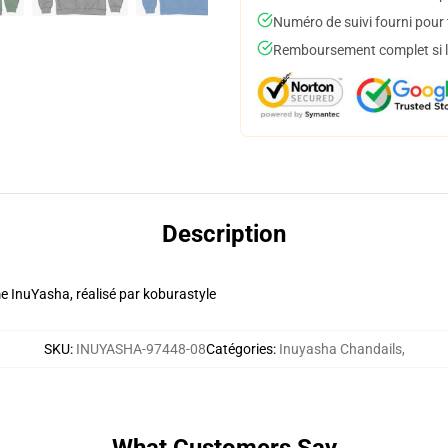
Numéro de suivi fourni pour t
Remboursement complet si le
Description
e InuYasha, réalisé par koburastyle
SKU
:
INUYASHA-97448-08
Catégories
:
Inuyasha Chandails
,