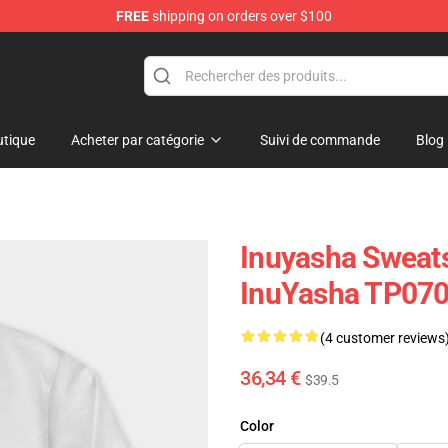
FREE
shipping on orders over $100
tique
Acheter par catégorie
Suivi de commande
Blog
Inuyasha Sweats
InuYasha TP07
(4 customer reviews
36,34 €
$39.5
Color