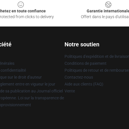
hetez en toute confiance
Garantie international
otected from clicks to delivery
Offert dans le pays d'utilisa
ciété
Notre soutien
Politiques d'expédition et de livraiso
énérales
Conditions de paiement
 confidentialité
Politiques de retour et de rembours
que sur le droit d'auteur
Contactez-nous
glement entre en vigueur le jour
Aide aux clients (FAQ)
 de sa publication au Journal officiel
Vente
uropéenne. Loi sur la transparence de
approvisionnement