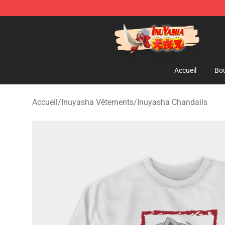
Inuyasha Store - Official Inuyasha Merchandise Shop
Accueil
Bou
Accueil
/
Inuyasha Vêtements
/
Inuyasha Chandails