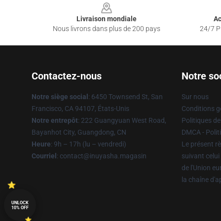
Livraison mondiale
Ac
Nous livrons dans plus de 200 pays
24/7 Pr
Contactez-nous
Notre so
Notre siège social
: 6450 Townsend St, San
Sur nous
Francisco, CA 94107, États-Unis
Conditions g
Notre entrepôt
: 222 Guangyuan West Road,
Politiques de
Bayanhot City, Guangdong, CN
DMCA - Politi
Heure
: 9h – 17h (lu – vendredi)
Le présent rè
Courriel
: contact@inuyasha.magasin
suivant celui
de l'Union e
la chaîne d'
UNLOCK
10% OFF