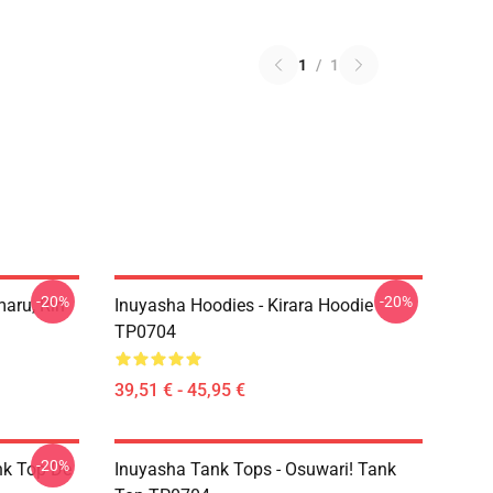
1
/
1
-20%
-20%
aru, Rin
Inuyasha Hoodies - Kirara Hoodie
TP0704
39,51 € - 45,95 €
-20%
nk Top De
Inuyasha Tank Tops - Osuwari! Tank