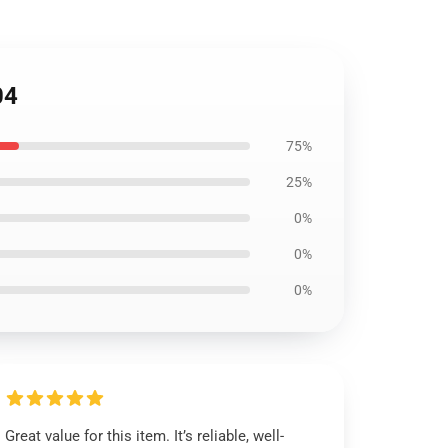
04
75%
25%
0%
0%
0%
Great value for this item. It’s reliable, well-