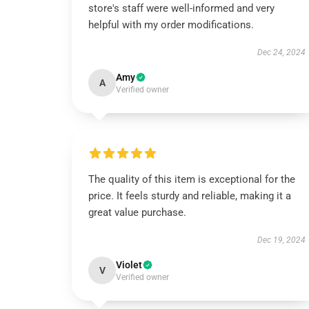
store's staff were well-informed and very
helpful with my order modifications.
Dec 24, 2024
Amy
A
Verified owner
The quality of this item is exceptional for the
price. It feels sturdy and reliable, making it a
great value purchase.
Dec 19, 2024
Violet
V
Verified owner