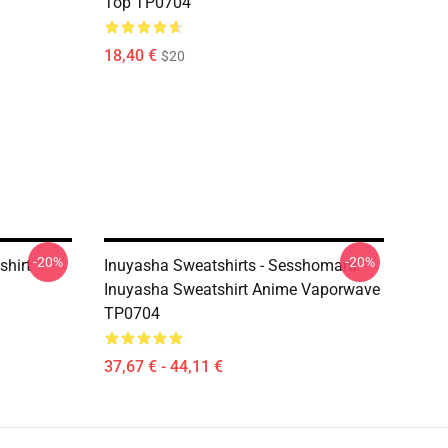
Top TP0704
18,40 €
$20
-20%
-20%
shirt
Inuyasha Sweatshirts - Sesshomaru
Inuyasha Sweatshirt Anime Vaporwave
TP0704
37,67 € - 44,11 €