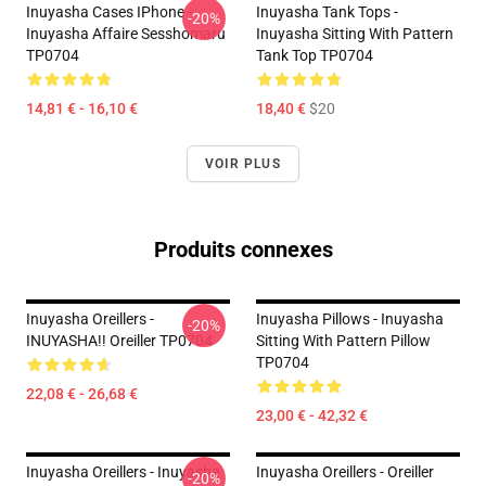
Inuyasha Cases IPhone -
Inuyasha Tank Tops -
-20%
Inuyasha Affaire Sesshomaru
Inuyasha Sitting With Pattern
TP0704
Tank Top TP0704
14,81 € - 16,10 €
18,40 €
$20
VOIR PLUS
Produits connexes
Inuyasha Oreillers -
Inuyasha Pillows - Inuyasha
-20%
INUYASHA!! Oreiller TP0704
Sitting With Pattern Pillow
TP0704
22,08 € - 26,68 €
23,00 € - 42,32 €
Inuyasha Oreillers - Inuyasha
Inuyasha Oreillers - Oreiller
-20%