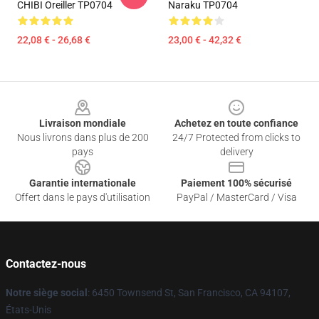
CHIBI Oreiller TP0704
Naraku TP0704
22,08 € - 26,68 €
23,00 € - 42,32 €
Footer
Livraison mondiale
Achetez en toute confiance
Nous livrons dans plus de 200
24/7 Protected from clicks to
pays
delivery
Garantie internationale
Paiement 100% sécurisé
Offert dans le pays d'utilisation
PayPal / MasterCard / Visa
Contactez-nous
Notre siège social
: 6450 Townsend St, San Francisco, CA 94107,
États-Unis