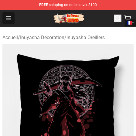
FREE
shipping on orders over $100
Inuyasha Store - Official Inuyasha Merchandise Shop
Open menu
Accueil
/
Inuyasha Décoration
/
Inuyasha Oreillers