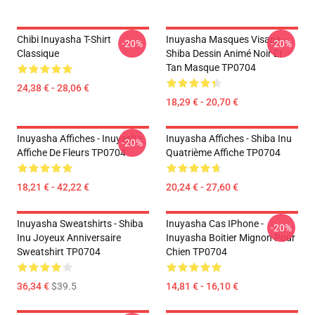
Chibi Inuyasha T-Shirt
Inuyasha Masques Visage -
-20%
-20%
Classique
Shiba Dessin Animé Noir Et
Tan Masque TP0704
24,38 € - 28,06 €
18,29 € - 20,70 €
Inuyasha Affiches - Inuyasha
Inuyasha Affiches - Shiba Inu
-20%
Affiche De Fleurs TP0704
Quatrième Affiche TP0704
18,21 € - 42,22 €
20,24 € - 27,60 €
Inuyasha Sweatshirts - Shiba
Inuyasha Cas IPhone -
-20%
Inu Joyeux Anniversaire
Inuyasha Boitier Mignon Pour
Sweatshirt TP0704
Chien TP0704
36,34 €
$39.5
14,81 € - 16,10 €