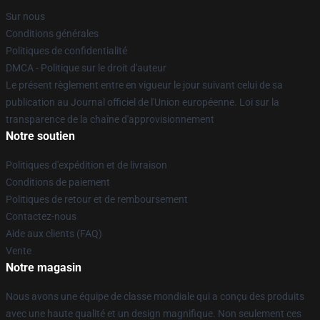
Sur nous
Conditions générales
Politiques de confidentialité
DMCA - Politique sur le droit d'auteur
Le présent règlement entre en vigueur le jour suivant celui de sa
publication au Journal officiel de l'Union européenne. Loi sur la
transparence de la chaîne d'approvisionnement
Notre soutien
Politiques d'expédition et de livraison
Conditions de paiement
Politiques de retour et de remboursement
Contactez-nous
Aide aux clients (FAQ)
Vente
Notre magasin
Nous avons une équipe de classe mondiale qui a conçu des produits
avec une haute qualité et un design magnifique. Non seulement ces