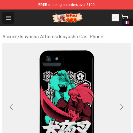
FREE
shipping on orders over $100
Inuyasha Store - Official Inuyasha Merchandise Shop
Open menu
Accueil
/
Inuyasha Affaires
/
Inuyasha Cas iPhone