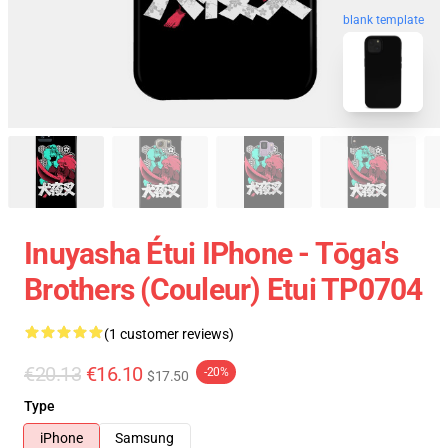
blank template
Inuyasha Étui IPhone - Tōga's
Brothers (couleur) Etui TP0704
(1 customer reviews)
€20.13
€16.10
-20%
$17.50
Type
iPhone
Samsung