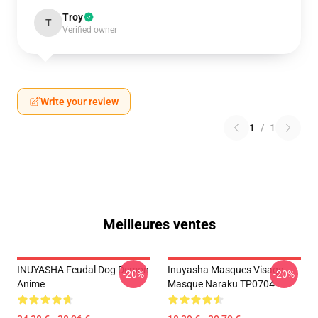
Troy
T
Verified owner
Write your review
1
/
1
Meilleures ventes
INUYASHA Feudal Dog Demon
Inuyasha Masques Visage -
-20%
-20%
Anime
Masque Naraku TP0704