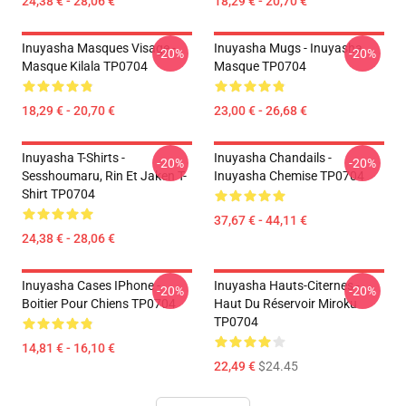
24,38 € - 28,06 €
18,29 € - 20,70 €
Inuyasha Masques Visage -
Inuyasha Mugs - Inuyasha
-20%
-20%
Masque Kilala TP0704
Masque TP0704
18,29 € - 20,70 €
23,00 € - 26,68 €
Inuyasha T-Shirts -
Inuyasha Chandails -
-20%
-20%
Sesshoumaru, Rin Et Jaken T-
Inuyasha Chemise TP0704
Shirt TP0704
37,67 € - 44,11 €
24,38 € - 28,06 €
Inuyasha Cases IPhone -
Inuyasha Hauts-Citernes -
-20%
-20%
Boitier Pour Chiens TP0704
Haut Du Réservoir Miroku
TP0704
14,81 € - 16,10 €
22,49 €
$24.45