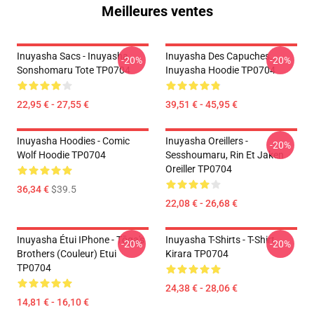
Meilleures ventes
Inuyasha Sacs - Inuyasha
Inuyasha Des Capuches...
-20%
-20%
Sonshomaru Tote TP0704
Inuyasha Hoodie TP0704
22,95 € - 27,55 €
39,51 € - 45,95 €
Inuyasha Hoodies - Comic
Inuyasha Oreillers -
-20%
Wolf Hoodie TP0704
Sesshoumaru, Rin Et Jaken
Oreiller TP0704
36,34 €
$39.5
22,08 € - 26,68 €
Inuyasha Étui IPhone - Tōga's
Inuyasha T-Shirts - T-Shirt
-20%
-20%
Brothers (couleur) Etui
Kirara TP0704
TP0704
24,38 € - 28,06 €
14,81 € - 16,10 €