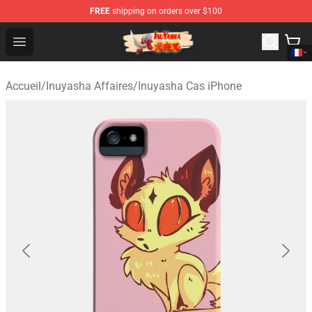
FREE
shipping on orders over $100
Inuyasha Store - Official Inuyasha Merchandise Shop
Open menu
Accueil
/
Inuyasha Affaires
/
Inuyasha Cas iPhone