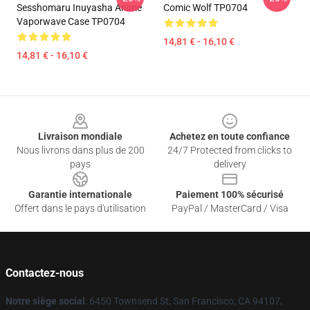
Sesshomaru Inuyasha Anime
Comic Wolf TP0704
Vaporwave Case TP0704
14,81 € - 16,10 €
14,81 € - 16,10 €
Footer
Livraison mondiale
Achetez en toute confiance
Nous livrons dans plus de 200
24/7 Protected from clicks to
pays
delivery
Garantie internationale
Paiement 100% sécurisé
Offert dans le pays d'utilisation
PayPal / MasterCard / Visa
Contactez-nous
Notre siège social
: 6450 Townsend St, San Francisco, CA 94107,