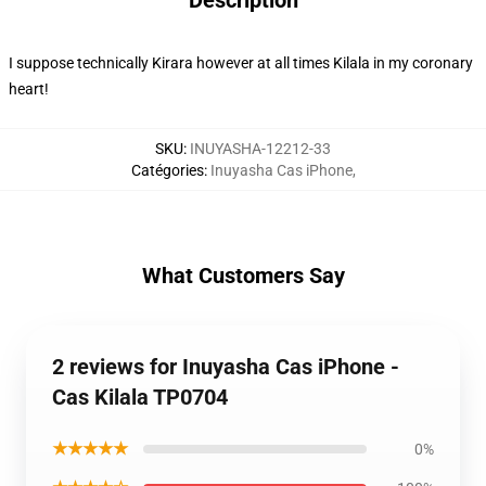
Description
I suppose technically Kirara however at all times Kilala in my coronary
heart!
SKU
:
INUYASHA-12212-33
Catégories
:
Inuyasha Cas iPhone
,
What Customers Say
2 reviews for Inuyasha Cas iPhone -
Cas Kilala TP0704
★★★★★
0%