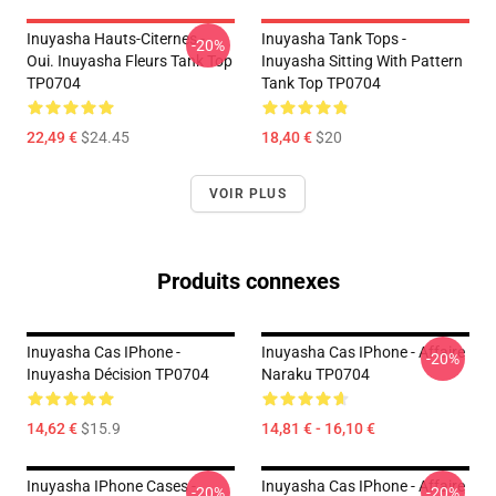
Inuyasha Hauts-Citernes -
Inuyasha Tank Tops -
-20%
Oui. Inuyasha Fleurs Tank Top
Inuyasha Sitting With Pattern
TP0704
Tank Top TP0704
22,49 €
$24.45
18,40 €
$20
VOIR PLUS
Produits connexes
Inuyasha Cas IPhone -
Inuyasha Cas IPhone - Affaire
-20%
Inuyasha Décision TP0704
Naraku TP0704
14,62 €
$15.9
14,81 € - 16,10 €
Inuyasha IPhone Cases -
Inuyasha Cas IPhone - Affaire
-20%
-20%