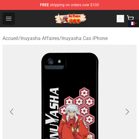
FREE
shipping on orders over $100
Inuyasha Store - Official Inuyasha Merchandise Shop
Open menu
Accueil
/
Inuyasha Affaires
/
Inuyasha Cas iPhone