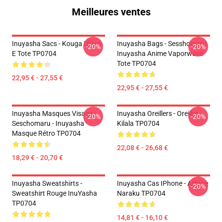
Meilleures ventes
Inuyasha Sacs - Kouga Ukiyo-
Inuyasha Bags - Sesshomaru
-20%
-20%
E Tote TP0704
Inuyasha Anime Vaporwave
Tote TP0704
22,95 € - 27,55 €
22,95 € - 27,55 €
Inuyasha Masques Visage -
Inuyasha Oreillers - Oreiller
-20%
-20%
Seschomaru - Inuyasha
Kilala TP0704
Masque Rétro TP0704
22,08 € - 26,68 €
18,29 € - 20,70 €
Inuyasha Sweatshirts -
Inuyasha Cas IPhone - Affaire
-20%
Sweatshirt Rouge InuYasha
Naraku TP0704
TP0704
14,81 € - 16,10 €