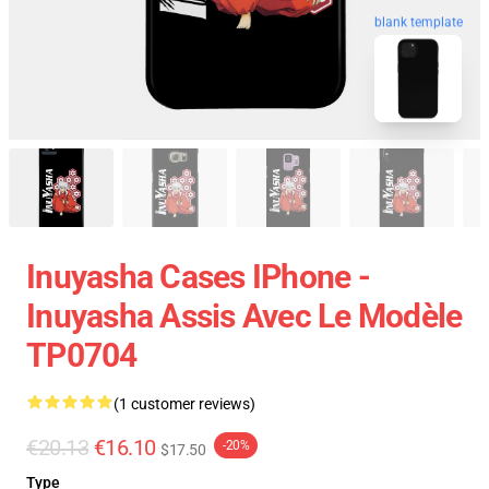
blank template
Inuyasha Cases IPhone -
Inuyasha Assis Avec Le Modèle
TP0704
(1 customer reviews)
€20.13
€16.10
-20%
$17.50
Type