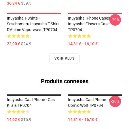
36,34 €
$39.5
Inuyasha T-Shirts -
Inuyasha IPhone Cases -
-20%
Seschomaru Inuyasha T-Shirt
Inuyasha Flowers Case
D'Anime Vaporwave TP0704
TP0704
22,90 €
$24.9
14,81 € - 16,10 €
VOIR PLUS
Produits connexes
Inuyasha Cas IPhone - Cas
Inuyasha Cas IPhone - Affaire
-20%
Kilala TP0704
Comic Wolf TP0704
14,62 €
$15.9
14,81 € - 16,10 €