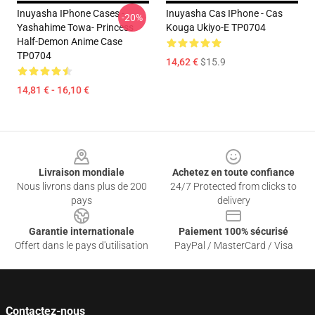
Inuyasha IPhone Cases -
Inuyasha Cas IPhone - Cas
-20%
Yashahime Towa- Princess
Kouga Ukiyo-E TP0704
Half-Demon Anime Case
TP0704
14,62 €
$15.9
14,81 € - 16,10 €
Footer
Livraison mondiale
Achetez en toute confiance
Nous livrons dans plus de 200
24/7 Protected from clicks to
pays
delivery
Garantie internationale
Paiement 100% sécurisé
Offert dans le pays d'utilisation
PayPal / MasterCard / Visa
Contactez-nous