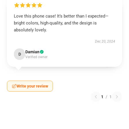
Love this phone case! It’s better than I expected—
bright colors, high-quality, and the design is
absolutely lovely.
Dec 20, 2024
Damian
D
Verified owner
Write your review
1
/
1