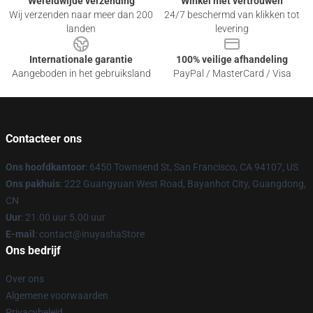
Wereldwijde verzending
Winkel met vertrouwen
Wij verzenden naar meer dan 200
24/7 beschermd van klikken tot
landen
levering
Internationale garantie
100% veilige afhandeling
Aangeboden in het gebruiksland
PayPal / MasterCard / Visa
Contacteer ons
Ons hoofdkantoor
: 6450 Townsend St, San Francisco, CA 94107, US
Ons pakhuis
: 222 Guangyuan West Road, Bayanhot City, Guangdong,
CN
Uur
: 21.00 uur 5.00 uur
E-mail
: contact@inuyashaStore
Ons bedrijf
Over ons
Algemene voorwaarden
Privacybeleid