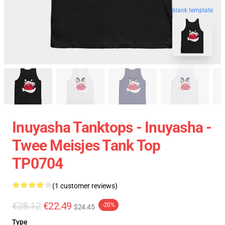
blank template
Inuyasha Tanktops - Inuyasha -
Twee Meisjes Tank Top
TP0704
(1 customer reviews)
€28.12
€22.49
-20%
$24.45
Type