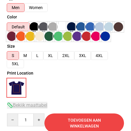
Men
Women
Color
Default
Size
S
M
L
XL
2XL
3XL
4XL
5XL
Print Location
Bekijk maattabel
Quantity
TOEVOEGEN AAN
WINKELWAGEN