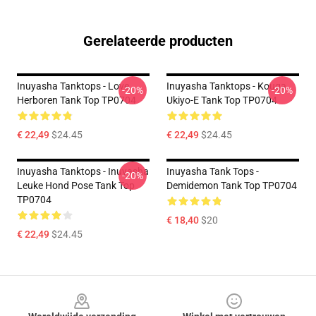
Gerelateerde producten
Inuyasha Tanktops - Love
Inuyasha Tanktops - Kouga
-20%
-20%
Herboren Tank Top TP0704
Ukiyo-E Tank Top TP0704
€ 22,49
$24.45
€ 22,49
$24.45
Inuyasha Tanktops - Inuyasha
Inuyasha Tank Tops -
-20%
Leuke Hond Pose Tank Top
Demidemon Tank Top TP0704
TP0704
€ 18,40
$20
€ 22,49
$24.45
Footer