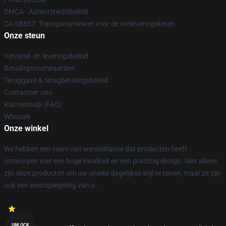
DMCA - Auteursrechtbeleid
CA SB657: Transparantiewet voor de toeleveringsketen
Onze steun
Verzend- en leveringsbeleid
Betalingsvoorwaarden
Teruggave & terugbetalingsbeleid
Contacteer ons
Klantenhulp (FAQ)
Whosale
Onze winkel
We hebben een team van wereldklasse dat producten heeft
ontworpen met een hoge kwaliteit en een prachtig design. Niet alleen
zijn deze producten om uw unieke dagelijkse stijl te tonen, maar ze zijn
ook een weerspiegeling van u.
UNLOCK