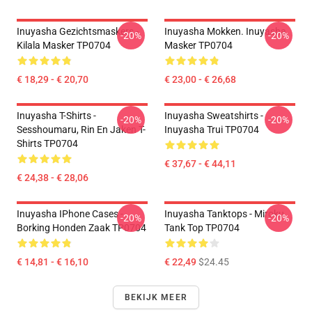
Inuyasha Gezichtsmaskers -
Inuyasha Mokken. Inuyasha
-20%
-20%
Kilala Masker TP0704
Masker TP0704
€ 18,29 - € 20,70
€ 23,00 - € 26,68
Inuyasha T-Shirts -
Inuyasha Sweatshirts -
-20%
-20%
Sesshoumaru, Rin En Jaken T-
Inuyasha Trui TP0704
Shirts TP0704
€ 37,67 - € 44,11
€ 24,38 - € 28,06
Inuyasha IPhone Cases -
Inuyasha Tanktops - Miroku
-20%
-20%
Borking Honden Zaak TP0704
Tank Top TP0704
€ 14,81 - € 16,10
€ 22,49
$24.45
BEKIJK MEER