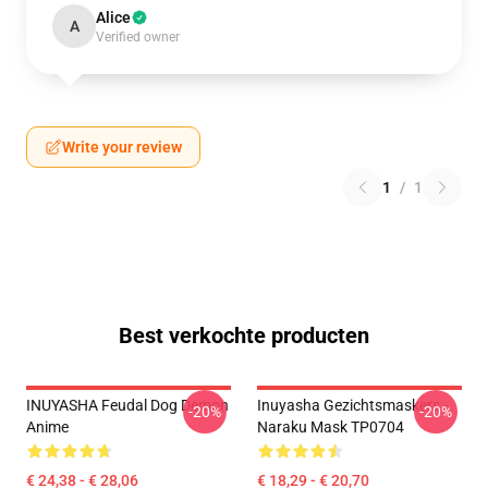
Alice
A
Verified owner
Write your review
1
/
1
Best verkochte producten
INUYASHA Feudal Dog Demon
Inuyasha Gezichtsmaskers -
-20%
-20%
Anime
Naraku Mask TP0704
€ 24,38 - € 28,06
€ 18,29 - € 20,70