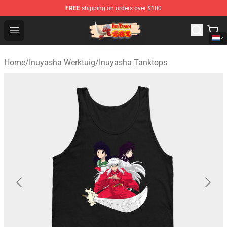
FREE
shipping on orders over $100
Inuyasha Store - Official Inuyasha Merchandise Shop
Open menu
Home
/
Inuyasha Werktuig
/
Inuyasha Tanktops