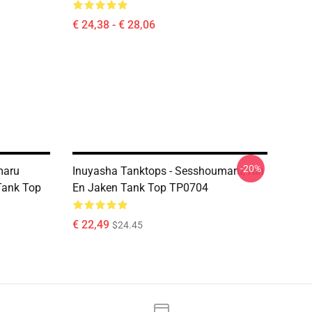
€ 24,38 - € 28,06
-20%
maru
Inuyasha Tanktops - Sesshoumaru, Rin
Tank Top
En Jaken Tank Top TP0704
€ 22,49
$24.45