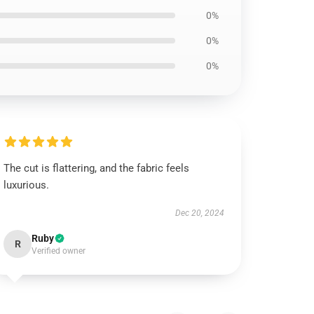
0%
0%
0%
The cut is flattering, and the fabric feels
luxurious.
Dec 20, 2024
Ruby
R
Verified owner