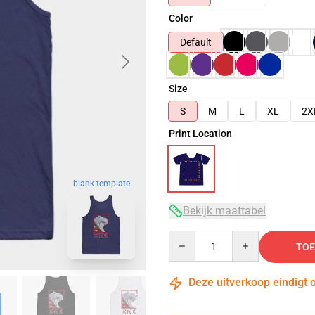
Color
Default
Size
S
M
L
XL
2X
Print Location
blank template
Bekijk maattabel
Quantity
TOE
Deze uitverkoop eindigt 