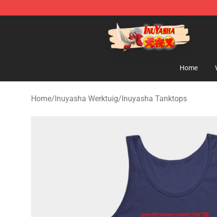
Inuyasha Store - Official Inuyasha Merchandise Shop
Home
Home
/
Inuyasha Werktuig
/
Inuyasha Tanktops