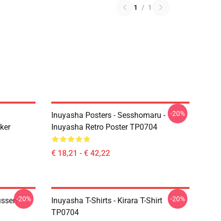
1
/
1
-20%
Inuyasha Posters - Sesshomaru -
ker
Inuyasha Retro Poster TP0704
€ 18,21 - € 42,22
-20%
-20%
ussen
Inuyasha T-Shirts - Kirara T-Shirt
TP0704