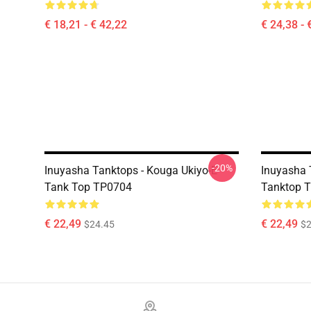
€ 18,21 - € 42,22
€ 24,38 - 
-20%
Inuyasha Tanktops - Kouga Ukiyo-E
Inuyasha 
Tank Top TP0704
Tanktop 
€ 22,49
€ 22,49
$24.45
$2
Footer