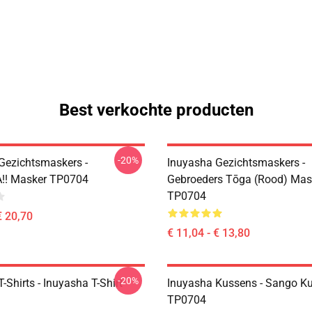
Best verkochte producten
-20%
Gezichtsmaskers -
Inuyasha Gezichtsmaskers -
!! Masker TP0704
Gebroeders Tōga (rood) Mas
TP0704
€ 20,70
€ 11,04 - € 13,80
-20%
-Shirts - Inuyasha T-Shirt
Inuyasha Kussens - Sango K
TP0704