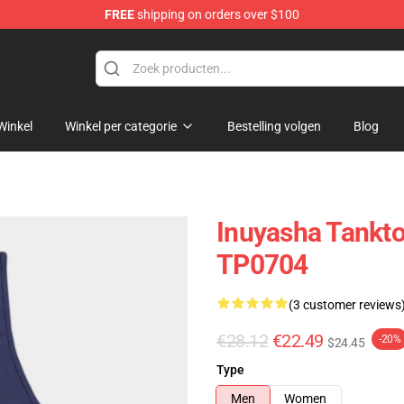
FREE
shipping on orders over $100
Winkel
Winkel per categorie
Bestelling volgen
Blog
Inuyasha Tankto
TP0704
(3 customer reviews
€28.12
€22.49
-20%
$24.45
Type
Men
Women