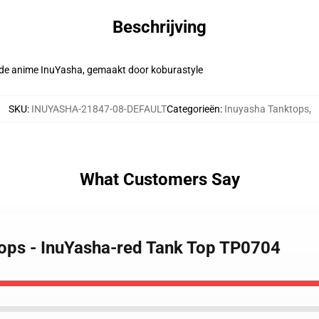
Beschrijving
 de anime InuYasha, gemaakt door koburastyle
SKU
:
INUYASHA-21847-08-DEFAULT
Categorieën
:
Inuyasha Tanktops
,
What Customers Say
tops - InuYasha-red Tank Top TP0704