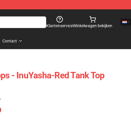
Klantenservice
Winkelwagen bekijken
Contact
ps - InuYasha-Red Tank Top
)