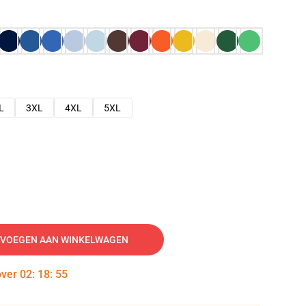
L
3XL
4XL
5XL
VOEGEN AAN WINKELWAGEN
over
02
:
18
:
54