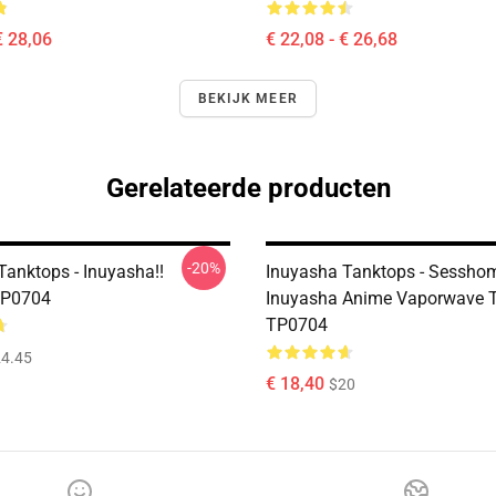
€ 28,06
€ 22,08 - € 26,68
BEKIJK MEER
Gerelateerde producten
-20%
Tanktops - Inuyasha!!
Inuyasha Tanktops - Sessho
TP0704
Inuyasha Anime Vaporwave 
TP0704
4.45
€ 18,40
$20