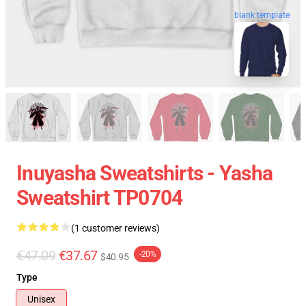
blank template
Inuyasha Sweatshirts - Yasha
Sweatshirt TP0704
(1 customer reviews)
€47.09
€37.67
-20%
$40.95
Type
Unisex