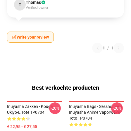
Thomas
T
Verified owner
Write your review
1
/
1
Best verkochte producten
Inuyasha Zakken - Kouga
Inuyasha Bags - Sesshomaru
-20%
-20%
Ukiyo-E Tote TP0704
Inuyasha Anime Vaporwave
Tote TP0704
€ 22,95 - € 27,55