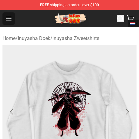
FREE
shipping on orders over $100
Inuyasha Store - Official Inuyasha Merchandise Shop
Open menu
Home
/
Inuyasha Doek
/
Inuyasha Zweetshirts