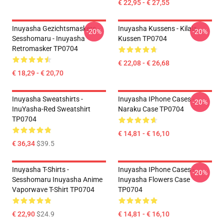
€ 22,95 - € 27,55
Inuyasha Gezichtsmaskers -
Inuyasha Kussens - Kilala
-20%
-20%
Sesshomaru - Inuyasha
Kussen TP0704
Retromasker TP0704
€ 22,08 - € 26,68
€ 18,29 - € 20,70
Inuyasha Sweatshirts -
Inuyasha IPhone Cases -
-20%
InuYasha-Red Sweatshirt
Naraku Case TP0704
TP0704
€ 14,81 - € 16,10
€ 36,34
$39.5
Inuyasha T-Shirts -
Inuyasha IPhone Cases -
-20%
Sesshomaru Inuyasha Anime
Inuyasha Flowers Case
Vaporwave T-Shirt TP0704
TP0704
€ 22,90
$24.9
€ 14,81 - € 16,10