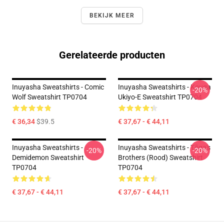
BEKIJK MEER
Gerelateerde producten
Inuyasha Sweatshirts - Comic
Inuyasha Sweatshirts - Kouga
-20%
Wolf Sweatshirt TP0704
Ukiyo-E Sweatshirt TP0704
€ 36,34
$39.5
€ 37,67 - € 44,11
Inuyasha Sweatshirts -
Inuyasha Sweatshirts - Tōga's
-20%
-20%
Demidemon Sweatshirt
Brothers (rood) Sweatshirt
TP0704
TP0704
€ 37,67 - € 44,11
€ 37,67 - € 44,11