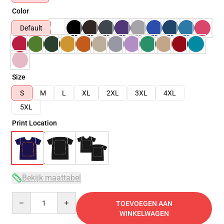
Color
Default
Size
S
M
L
XL
2XL
3XL
4XL
5XL
Print Location
Bekijk maattabel
Quantity
TOEVOEGEN AAN
WINKELWAGEN