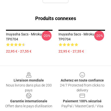
Produits connexes
Inuyasha Sacs - Miroku Tote
Inuyasha Sacs - Miroku Tote
-20%
-20%
TP0704
TP0704
22,95 € - 27,55 €
22,95 € - 27,55 €
Footer
Livraison mondiale
Achetez en toute confiance
Nous livrons dans plus de 200
24/7 Protected from clicks to
pays
delivery
Garantie internationale
Paiement 100% sécurisé
Offert dans le pays d'utilisation
PayPal / MasterCard / Visa