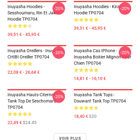
Inuyasha Hoodies -
Inuyasha Hoodies - Kirara
-20%
-20%
Sesshoumaru, Rin Et Jaken
Hoodie TP0704
Hoodie TP0704
39,51 € - 45,95 €
39,51 € - 45,95 €
Inuyasha Oreillers - Inuyasha
Inuyasha Cas IPhone -
-20%
-20%
CHIBI Oreiller TP0704
Inuyasha Boitier Mignon Pour
Chien TP0704
22,08 € - 26,68 €
14,81 € - 16,10 €
Inuyasha Hauts-Citernes -
Inuyasha Tank Tops -
-20%
Tank Top De Seschomaru
Osuwari! Tank Top TP0704
TP0704
18,40 €
$20
22,49 €
$24.45
VOIR PLUS