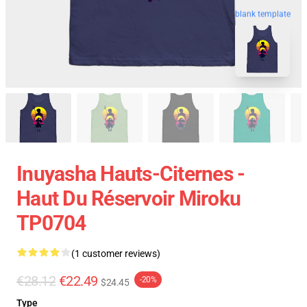
blank template
Inuyasha Hauts-Citernes -
Haut Du Réservoir Miroku
TP0704
(1 customer reviews)
€28.12
€22.49
-20%
$24.45
Type