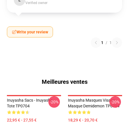
L
Verified owner
Write your review
1
/
1
Meilleures ventes
Inuyasha Sacs - Inuyasha
Inuyasha Masques Visage -
-20%
-20%
Tote TP0704
Masque Demidemon TP0704
22,95 € - 27,55 €
18,29 € - 20,70 €