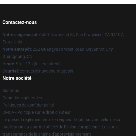
Contactez-nous
Notre siège social
: 6450 Townsend St, San Francisco, CA 94107,
États-Unis
Notre entrepôt
: 222 Guangyuan West Road, Bayanhot City,
Guangdong, CN
Heure
: 9h – 17h (lu – vendredi)
Courriel
: contact@inuyasha.magasin
Notre société
Sur nous
Conditions générales
Politiques de confidentialité
DMCA - Politique sur le droit d'auteur
Le présent règlement entre en vigueur le jour suivant celui de sa
publication au Journal officiel de l'Union européenne. Loi sur la
transparence de la chaîne d'approvisionnement