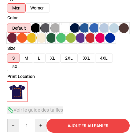
Men
Women
Color
Default
Size
S
M
L
XL
2XL
3XL
4XL
5XL
Print Location
Voir le guide des tailles
Quantity
AJOUTER AU PANIER