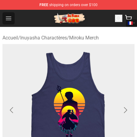
FREE
shipping on orders over $100
Inuyasha Store - Official Inuyasha Merchandise Shop
Open menu
Accueil
/
Inuyasha Charactères
/
Miroku Merch