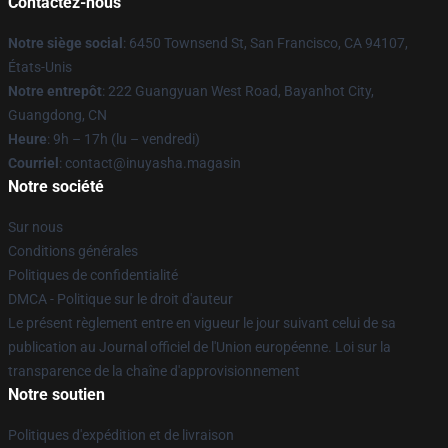
Contactez-nous
Notre siège social
: 6450 Townsend St, San Francisco, CA 94107,
États-Unis
Notre entrepôt
: 222 Guangyuan West Road, Bayanhot City,
Guangdong, CN
Heure
: 9h – 17h (lu – vendredi)
Courriel
: contact@inuyasha.magasin
Notre société
Sur nous
Conditions générales
Politiques de confidentialité
DMCA - Politique sur le droit d'auteur
Le présent règlement entre en vigueur le jour suivant celui de sa
publication au Journal officiel de l'Union européenne. Loi sur la
transparence de la chaîne d'approvisionnement
Notre soutien
Politiques d'expédition et de livraison