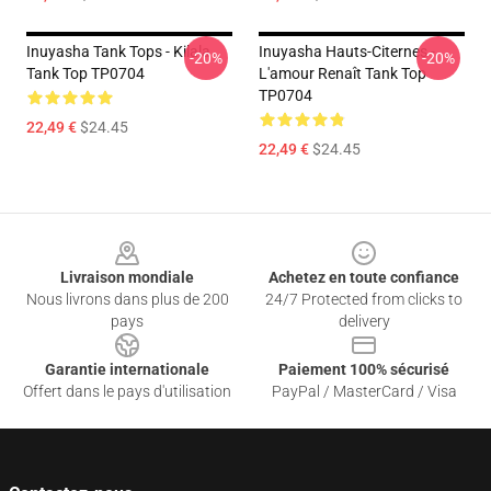
Inuyasha Tank Tops - Kilala
Inuyasha Hauts-Citernes -
-20%
-20%
Tank Top TP0704
L'amour Renaît Tank Top
TP0704
22,49 €
$24.45
22,49 €
$24.45
Footer
Livraison mondiale
Achetez en toute confiance
Nous livrons dans plus de 200
24/7 Protected from clicks to
pays
delivery
Garantie internationale
Paiement 100% sécurisé
Offert dans le pays d'utilisation
PayPal / MasterCard / Visa