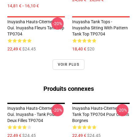
14,81 € - 16,10 €
Inuyasha Hauts-Citernes -
Inuyasha Tank Tops -
-20%
Oui. Inuyasha Fleurs Tank Top
Inuyasha Sitting With Pattern
TP0704
Tank Top TP0704
22,49 €
$24.45
18,40 €
$20
VOIR PLUS
Produits connexes
Inuyasha Hauts-Citernes -
Inuyasha Hauts-Citernes -
-20%
-20%
Oui. Inuyasha - Tank Pour
Tank Top TP0704 Pour Chiens
Deux Filles TP0704
Borgnes
22,49 €
$24.45
22,49 €
$24.45