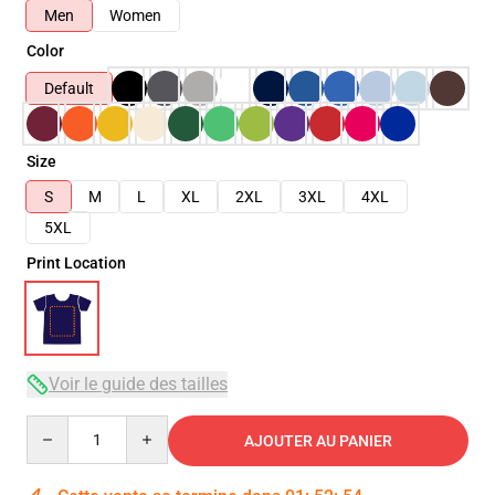
Men
Women
Color
Default
Size
S
M
L
XL
2XL
3XL
4XL
5XL
Print Location
Voir le guide des tailles
Quantity
AJOUTER AU PANIER