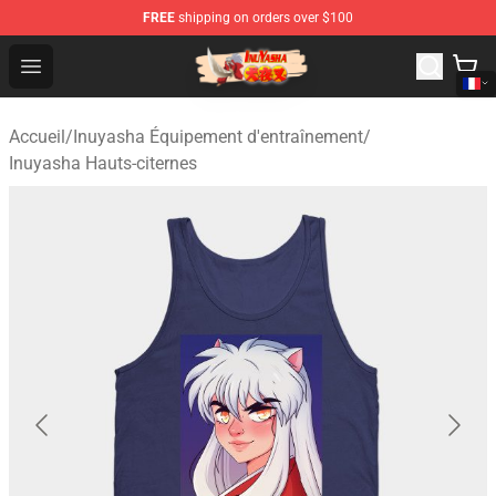
FREE
shipping on orders over $100
Inuyasha Store - Official Inuyasha Merchandise Shop
Open menu
Accueil
/
Inuyasha Équipement d'entraînement
/
Inuyasha Hauts-citernes