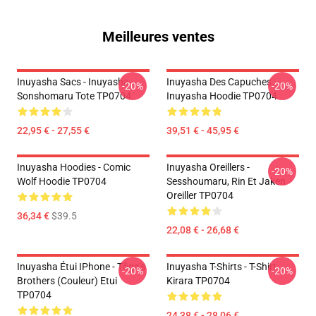
Meilleures ventes
Inuyasha Sacs - Inuyasha
Inuyasha Des Capuches...
-20%
-20%
Sonshomaru Tote TP0704
Inuyasha Hoodie TP0704
22,95 € - 27,55 €
39,51 € - 45,95 €
Inuyasha Hoodies - Comic
Inuyasha Oreillers -
-20%
Wolf Hoodie TP0704
Sesshoumaru, Rin Et Jaken
Oreiller TP0704
36,34 €
$39.5
22,08 € - 26,68 €
Inuyasha Étui IPhone - Tōga's
Inuyasha T-Shirts - T-Shirt
-20%
-20%
Brothers (couleur) Etui
Kirara TP0704
TP0704
24,38 € - 28,06 €