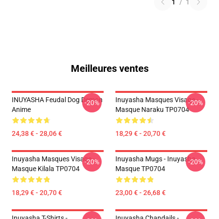
1
/
1
Meilleures ventes
INUYASHA Feudal Dog Demon
Inuyasha Masques Visage -
-20%
-20%
Anime
Masque Naraku TP0704
24,38 € - 28,06 €
18,29 € - 20,70 €
Inuyasha Masques Visage -
Inuyasha Mugs - Inuyasha
-20%
-20%
Masque Kilala TP0704
Masque TP0704
18,29 € - 20,70 €
23,00 € - 26,68 €
Inuyasha T-Shirts -
Inuyasha Chandails -