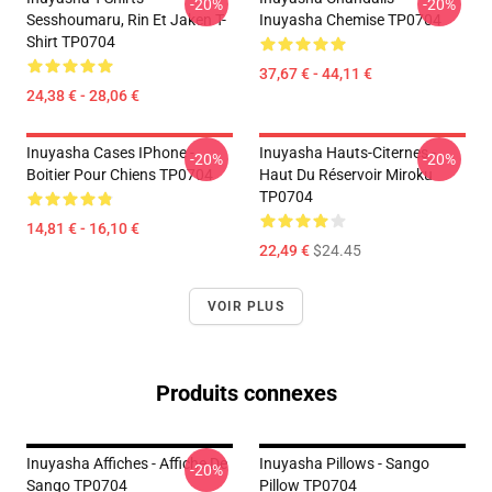
-20%
-20%
Sesshoumaru, Rin Et Jaken T-
Inuyasha Chemise TP0704
Shirt TP0704
37,67 € - 44,11 €
24,38 € - 28,06 €
Inuyasha Cases IPhone -
Inuyasha Hauts-Citernes -
-20%
-20%
Boitier Pour Chiens TP0704
Haut Du Réservoir Miroku
TP0704
14,81 € - 16,10 €
22,49 €
$24.45
VOIR PLUS
Produits connexes
Inuyasha Affiches - Affiche De
Inuyasha Pillows - Sango
-20%
Sango TP0704
Pillow TP0704