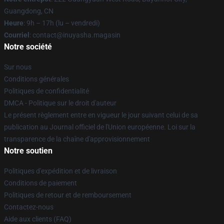
Guangdong, CN
Heure
: 9h – 17h (lu – vendredi)
Courriel
: contact@inuyasha.magasin
Notre société
Sur nous
Conditions générales
Politiques de confidentialité
DMCA - Politique sur le droit d'auteur
Le présent règlement entre en vigueur le jour suivant celui de sa
publication au Journal officiel de l'Union européenne. Loi sur la
transparence de la chaîne d'approvisionnement
Notre soutien
Politiques d'expédition et de livraison
Conditions de paiement
Politiques de retour et de remboursement
Contactez-nous
Aide aux clients (FAQ)