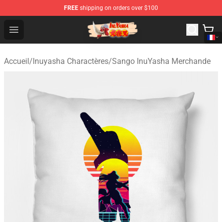
FREE
shipping on orders over $100
Inuyasha Store - Official Inuyasha Merchandise Shop
Open menu
Accueil
/
Inuyasha Charactères
/
Sango InuYasha Merchande