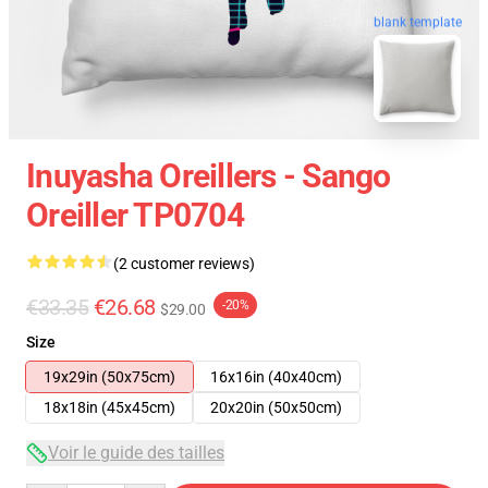
blank template
Inuyasha Oreillers - Sango
Oreiller TP0704
(2 customer reviews)
€33.35
€26.68
-20%
$29.00
Size
19x29in (50x75cm)
16x16in (40x40cm)
18x18in (45x45cm)
20x20in (50x50cm)
Voir le guide des tailles