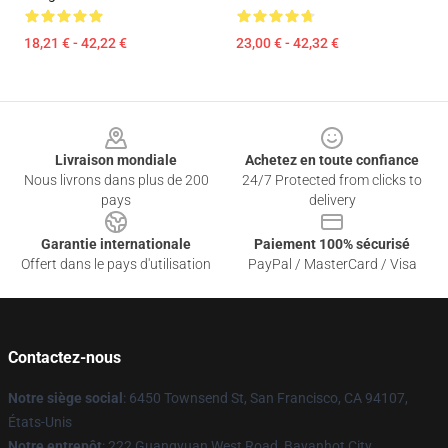
18,21 € - 42,22 €
23,00 € - 42,32 €
Footer
Livraison mondiale
Achetez en toute confiance
Nous livrons dans plus de 200
24/7 Protected from clicks to
pays
delivery
Garantie internationale
Paiement 100% sécurisé
Offert dans le pays d'utilisation
PayPal / MasterCard / Visa
Contactez-nous
Notre siège social
: 6450 Townsend St, San Francisco, CA 94107,
États-Unis
Notre entrepôt
: 222 Guangyuan West Road, Bayanhot City,