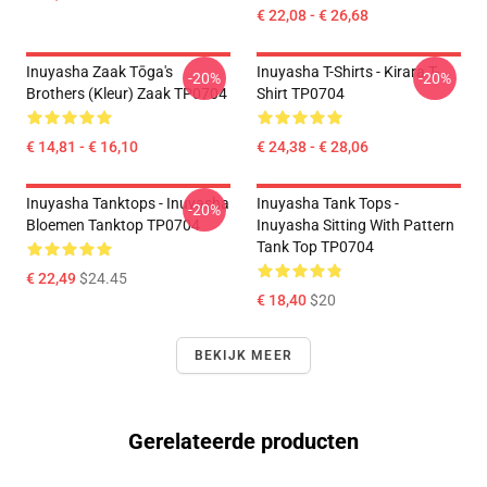
€ 22,08 - € 26,68
Inuyasha Zaak Tōga's
Inuyasha T-Shirts - Kirara T-
-20%
-20%
Brothers (kleur) Zaak TP0704
Shirt TP0704
€ 14,81 - € 16,10
€ 24,38 - € 28,06
Inuyasha Tanktops - Inuyasha
Inuyasha Tank Tops -
-20%
Bloemen Tanktop TP0704
Inuyasha Sitting With Pattern
Tank Top TP0704
€ 22,49
$24.45
€ 18,40
$20
BEKIJK MEER
Gerelateerde producten