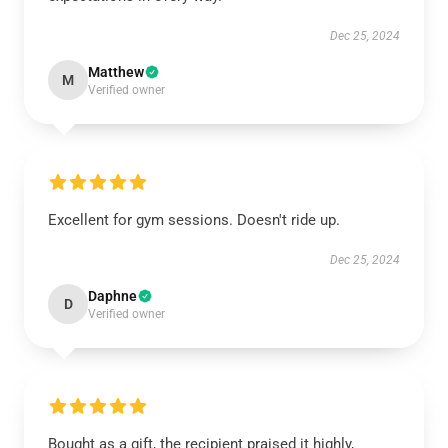
Dec 25, 2024
Matthew
M
Verified owner
Excellent for gym sessions. Doesn't ride up.
Dec 25, 2024
Daphne
D
Verified owner
Bought as a gift, the recipient praised it highly,