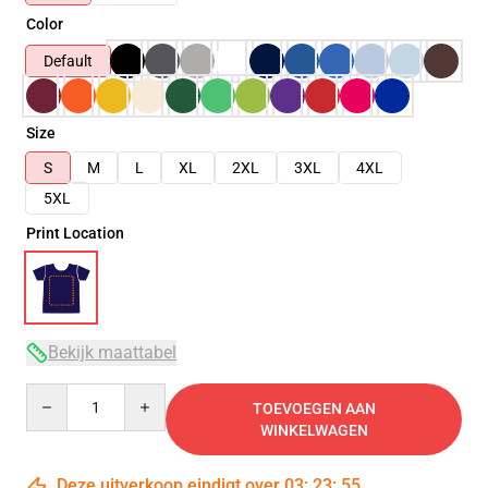
Color
Default
Size
S
M
L
XL
2XL
3XL
4XL
5XL
Print Location
Bekijk maattabel
Quantity
TOEVOEGEN AAN
WINKELWAGEN
Deze uitverkoop eindigt over
03
:
23
:
54