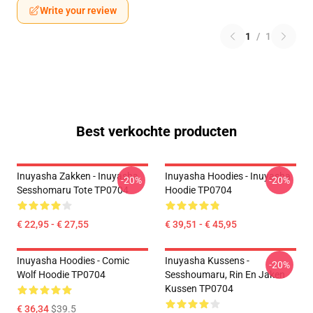
Write your review
1
/
1
Best verkochte producten
Inuyasha Zakken - Inuyasha
Inuyasha Hoodies - Inuyasha
-20%
-20%
Sesshomaru Tote TP0704
Hoodie TP0704
€ 22,95 - € 27,55
€ 39,51 - € 45,95
Inuyasha Hoodies - Comic
Inuyasha Kussens -
-20%
Wolf Hoodie TP0704
Sesshoumaru, Rin En Jaken
Kussen TP0704
€ 36,34
$39.5