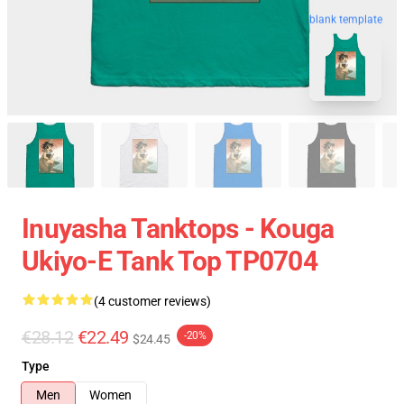
blank template
Inuyasha Tanktops - Kouga
Ukiyo-E Tank Top TP0704
(4 customer reviews)
€28.12
€22.49
-20%
$24.45
Type
Men
Women