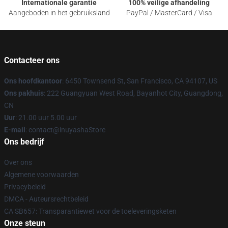
Internationale garantie
100% veilige afhandeling
Aangeboden in het gebruiksland
PayPal / MasterCard / Visa
Contacteer ons
Ons hoofdkantoor
: 6450 Townsend St, San Francisco, CA 94107, US
Ons pakhuis
: 222 Guangyuan West Road, Bayanhot City, Guangdong,
CN
Uur
: 21.00 uur 5.00 uur
E-mail
: contact@inuyashaStore
Ons bedrijf
Over ons
Algemene voorwaarden
Privacybeleid
DMCA - Auteursrechtbeleid
CA SB657: Transparantiewet voor de toeleveringsketen
Onze steun