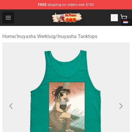
FREE
shipping on orders over $100
Inuyasha Store - Official Inuyasha Merchandise Shop
Open menu
Home
/
Inuyasha Werktuig
/
Inuyasha Tanktops