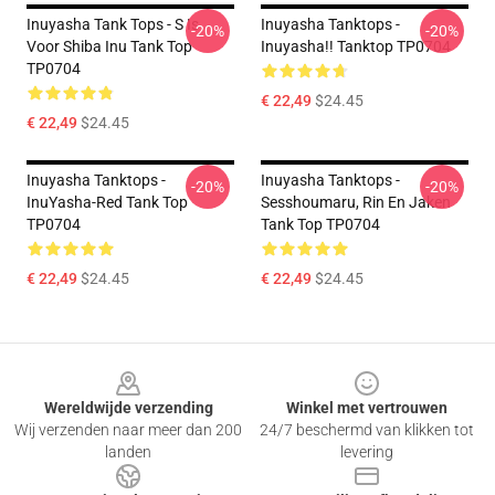
Inuyasha Tank Tops - S Is
Inuyasha Tanktops -
-20%
-20%
Voor Shiba Inu Tank Top
Inuyasha!! Tanktop TP0704
TP0704
€ 22,49
$24.45
€ 22,49
$24.45
Inuyasha Tanktops -
Inuyasha Tanktops -
-20%
-20%
InuYasha-Red Tank Top
Sesshoumaru, Rin En Jaken
TP0704
Tank Top TP0704
€ 22,49
$24.45
€ 22,49
$24.45
Footer
Wereldwijde verzending
Winkel met vertrouwen
Wij verzenden naar meer dan 200
24/7 beschermd van klikken tot
landen
levering