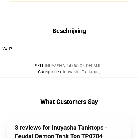
Beschrijving
Wat?
SKU
:
INUYASHA-64755-05-DEFAULT
Categorieën
:
Inuyasha Tanktops
,
What Customers Say
3 reviews for Inuyasha Tanktops -
Feudal Demon Tank Top TP0704