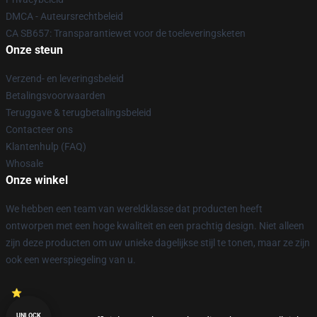
DMCA - Auteursrechtbeleid
CA SB657: Transparantiewet voor de toeleveringsketen
Onze steun
Verzend- en leveringsbeleid
Betalingsvoorwaarden
Teruggave & terugbetalingsbeleid
Contacteer ons
Klantenhulp (FAQ)
Whosale
Onze winkel
We hebben een team van wereldklasse dat producten heeft
ontworpen met een hoge kwaliteit en een prachtig design. Niet alleen
zijn deze producten om uw unieke dagelijkse stijl te tonen, maar ze zijn
ook een weerspiegeling van u.
UNLOCK