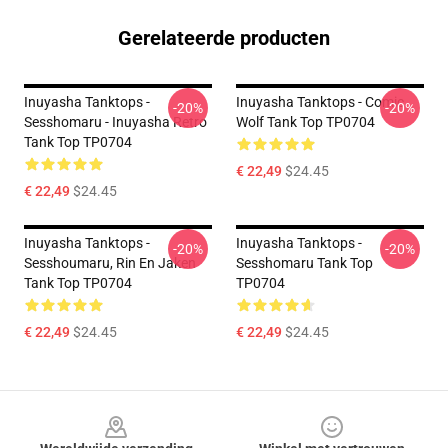
Gerelateerde producten
Inuyasha Tanktops -
Inuyasha Tanktops - Comic
-20%
-20%
Sesshomaru - Inuyasha Retro
Wolf Tank Top TP0704
Tank Top TP0704
€ 22,49
$24.45
€ 22,49
$24.45
Inuyasha Tanktops -
Inuyasha Tanktops -
-20%
-20%
Sesshoumaru, Rin En Jaken
Sesshomaru Tank Top
Tank Top TP0704
TP0704
€ 22,49
$24.45
€ 22,49
$24.45
Footer