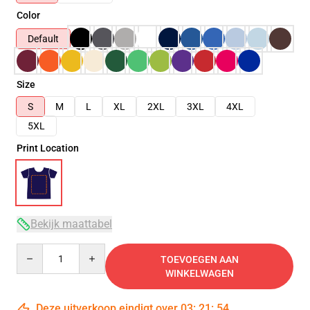
Color
Default
Size
S
M
L
XL
2XL
3XL
4XL
5XL
Print Location
Bekijk maattabel
Quantity
TOEVOEGEN AAN
WINKELWAGEN
Deze uitverkoop eindigt over
03
:
21
:
54