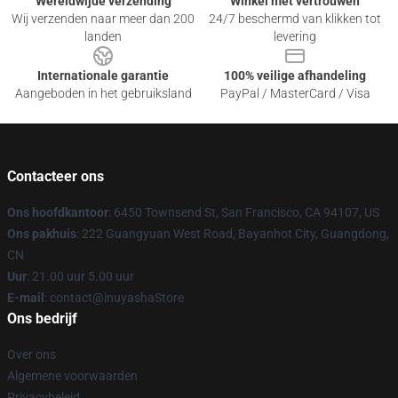
Wereldwijde verzending
Winkel met vertrouwen
Wij verzenden naar meer dan 200
24/7 beschermd van klikken tot
landen
levering
Internationale garantie
100% veilige afhandeling
Aangeboden in het gebruiksland
PayPal / MasterCard / Visa
Contacteer ons
Ons hoofdkantoor
: 6450 Townsend St, San Francisco, CA 94107, US
Ons pakhuis
: 222 Guangyuan West Road, Bayanhot City, Guangdong,
CN
Uur
: 21.00 uur 5.00 uur
E-mail
: contact@inuyashaStore
Ons bedrijf
Over ons
Algemene voorwaarden
Privacybeleid