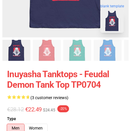
blank template
Inuyasha Tanktops - Feudal
Demon Tank Top TP0704
(3 customer reviews)
€28.12
€22.49
-20%
$24.45
Type
Men
Women