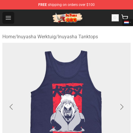
FREE
shipping on orders over $100
Inuyasha Store - Official Inuyasha Merchandise Shop
Open menu
Home
/
Inuyasha Werktuig
/
Inuyasha Tanktops