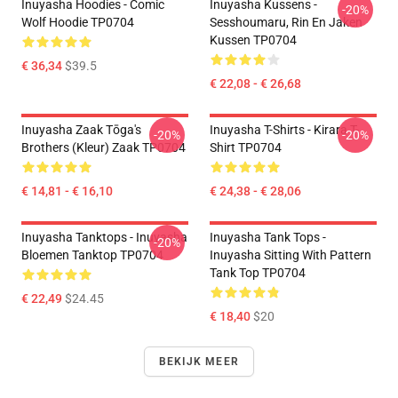
Inuyasha Hoodies - Comic
Inuyasha Kussens -
-20%
Wolf Hoodie TP0704
Sesshoumaru, Rin En Jaken
Kussen TP0704
€ 36,34
$39.5
€ 22,08 - € 26,68
Inuyasha Zaak Tōga's
Inuyasha T-Shirts - Kirara T-
-20%
-20%
Brothers (kleur) Zaak TP0704
Shirt TP0704
€ 14,81 - € 16,10
€ 24,38 - € 28,06
Inuyasha Tanktops - Inuyasha
Inuyasha Tank Tops -
-20%
Bloemen Tanktop TP0704
Inuyasha Sitting With Pattern
Tank Top TP0704
€ 22,49
$24.45
€ 18,40
$20
BEKIJK MEER