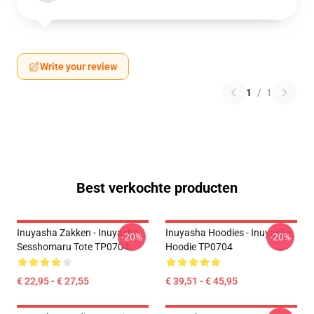
Write your review
1
/
1
Best verkochte producten
Inuyasha Zakken - Inuyasha
Inuyasha Hoodies - Inuyasha
-20%
-20%
Sesshomaru Tote TP0704
Hoodie TP0704
€ 22,95 - € 27,55
€ 39,51 - € 45,95