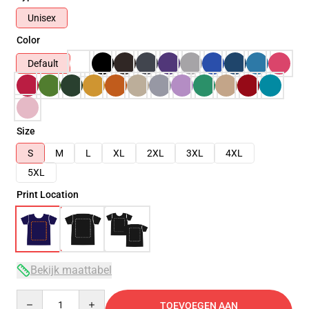
Unisex
Color
Default
Size
S
M
L
XL
2XL
3XL
4XL
5XL
Print Location
Bekijk maattabel
Quantity
TOEVOEGEN AAN