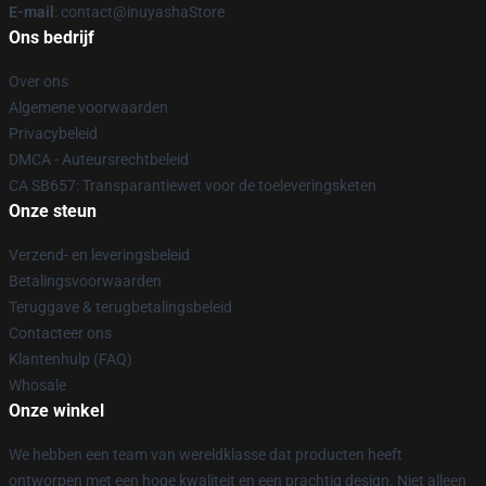
E-mail
: contact@inuyashaStore
Ons bedrijf
Over ons
Algemene voorwaarden
Privacybeleid
DMCA - Auteursrechtbeleid
CA SB657: Transparantiewet voor de toeleveringsketen
Onze steun
Verzend- en leveringsbeleid
Betalingsvoorwaarden
Teruggave & terugbetalingsbeleid
Contacteer ons
Klantenhulp (FAQ)
Whosale
Onze winkel
We hebben een team van wereldklasse dat producten heeft
ontworpen met een hoge kwaliteit en een prachtig design. Niet alleen