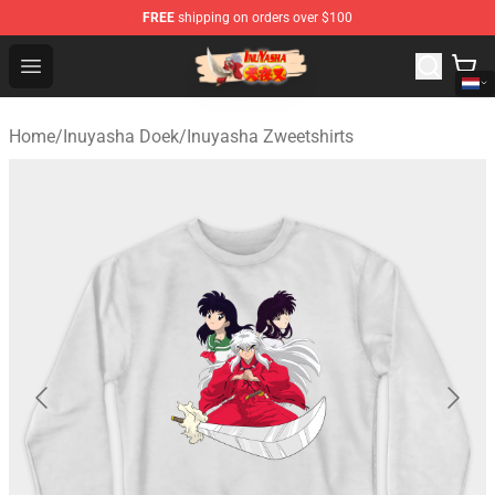
FREE
shipping on orders over $100
Inuyasha Store - Official Inuyasha Merchandise Shop
Open menu
Home
/
Inuyasha Doek
/
Inuyasha Zweetshirts