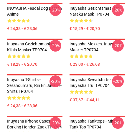
INUYASHA Feudal Dog Demon
Inuyasha Gezichtsmaskers -
-20%
-20%
Anime
Naraku Mask TP0704
€ 24,38 - € 28,06
€ 18,29 - € 20,70
Inuyasha Gezichtsmaskers -
Inuyasha Mokken. Inuyasha
-20%
-20%
Kilala Masker TP0704
Masker TP0704
€ 18,29 - € 20,70
€ 23,00 - € 26,68
Inuyasha T-Shirts -
Inuyasha Sweatshirts -
-20%
-20%
Sesshoumaru, Rin En Jaken T-
Inuyasha Trui TP0704
Shirts TP0704
€ 37,67 - € 44,11
€ 24,38 - € 28,06
Inuyasha IPhone Cases -
Inuyasha Tanktops - Miroku
-20%
-20%
Borking Honden Zaak TP0704
Tank Top TP0704