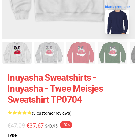
blank template
Inuyasha Sweatshirts -
Inuyasha - Twee Meisjes
Sweatshirt TP0704
(3 customer reviews)
€47.09
€37.67
-20%
$40.95
Type