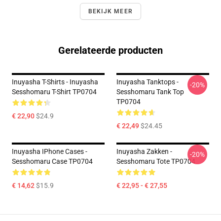
BEKIJK MEER
Gerelateerde producten
Inuyasha T-Shirts - Inuyasha
Inuyasha Tanktops -
-20%
Sesshomaru T-Shirt TP0704
Sesshomaru Tank Top
TP0704
€ 22,90
$24.9
€ 22,49
$24.45
Inuyasha IPhone Cases -
Inuyasha Zakken -
-20%
Sesshomaru Case TP0704
Sesshomaru Tote TP0704
€ 14,62
$15.9
€ 22,95 - € 27,55
Footer