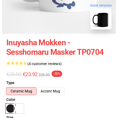
blank template
Inuyasha Mokken -
Sesshomaru Masker TP0704
(4 customer reviews)
€29.90
€23.92
-20%
$26.00
Type
Ceramic Mug
Accent Mug
Color
Size