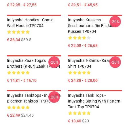
€ 22,95 - € 27,55
€ 39,51 - € 45,95
Inuyasha Hoodies - Comic
Inuyasha Kussens -
-20%
Wolf Hoodie TP0704
Sesshoumaru, Rin En Jaken
Kussen TP0704
€ 36,34
$39.5
€ 22,08 - € 26,68
Inuyasha Zaak Tōga's
Inuyasha T-Shirts - Kirara T-
-20%
-20%
Brothers (kleur) Zaak TP0704
Shirt TP0704
€ 14,81 - € 16,10
€ 24,38 - € 28,06
Inuyasha Tanktops - Inuyasha
Inuyasha Tank Tops -
-20%
Bloemen Tanktop TP0704
Inuyasha Sitting With Pattern
Tank Top TP0704
€ 22,49
$24.45
€ 18,40
$20