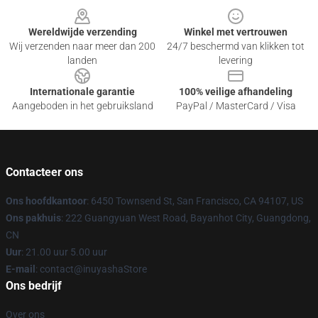
Wereldwijde verzending
Winkel met vertrouwen
Wij verzenden naar meer dan 200
24/7 beschermd van klikken tot
landen
levering
Internationale garantie
100% veilige afhandeling
Aangeboden in het gebruiksland
PayPal / MasterCard / Visa
Contacteer ons
Ons hoofdkantoor
: 6450 Townsend St, San Francisco, CA 94107, US
Ons pakhuis
: 222 Guangyuan West Road, Bayanhot City, Guangdong,
CN
Uur
: 21.00 uur 5.00 uur
E-mail
: contact@inuyashaStore
Ons bedrijf
Over ons