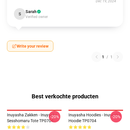
Dec 19, 2024
Sarah
S
Verified owner
Write your review
1
/
1
Best verkochte producten
Inuyasha Zakken - Inuyasha
Inuyasha Hoodies - Inuyasha
-20%
-20%
Sesshomaru Tote TP0704
Hoodie TP0704