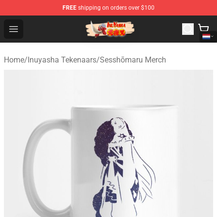
FREE
shipping on orders over $100
Inuyasha Store - Official Inuyasha Merchandise Shop
Open menu
Home
/
Inuyasha Tekenaars
/
Sesshōmaru Merch