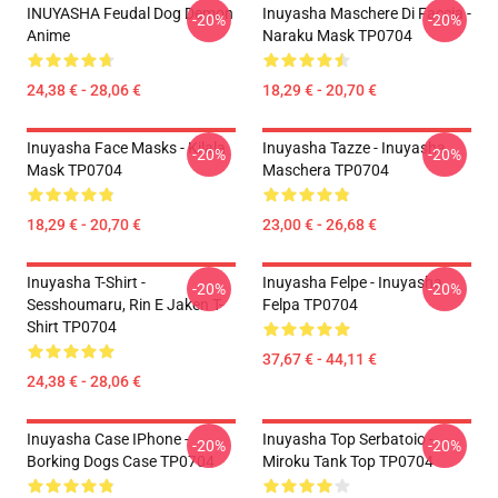
INUYASHA Feudal Dog Demon
Inuyasha Maschere Di Faccia -
-20%
-20%
Anime
Naraku Mask TP0704
24,38 € - 28,06 €
18,29 € - 20,70 €
Inuyasha Face Masks - Kilala
Inuyasha Tazze - Inuyasha
-20%
-20%
Mask TP0704
Maschera TP0704
18,29 € - 20,70 €
23,00 € - 26,68 €
Inuyasha T-Shirt -
Inuyasha Felpe - Inuyasha
-20%
-20%
Sesshoumaru, Rin E Jaken T-
Felpa TP0704
Shirt TP0704
37,67 € - 44,11 €
24,38 € - 28,06 €
Inuyasha Case IPhone -
Inuyasha Top Serbatoio -
-20%
-20%
Borking Dogs Case TP0704
Miroku Tank Top TP0704