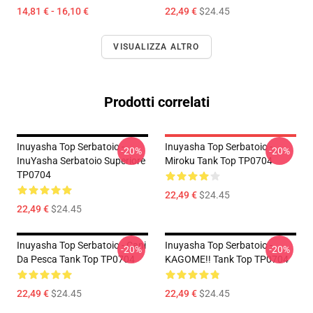
14,81 € - 16,10 €
22,49 €
$24.45
VISUALIZZA ALTRO
Prodotti correlati
Inuyasha Top Serbatoio -
Inuyasha Top Serbatoio -
-20%
-20%
InuYasha Serbatoio Superiore
Miroku Tank Top TP0704
TP0704
22,49 €
$24.45
22,49 €
$24.45
Inuyasha Top Serbatoio - Cani
Inuyasha Top Serbatoio -
-20%
-20%
Da Pesca Tank Top TP0704
KAGOME!! Tank Top TP0704
22,49 €
$24.45
22,49 €
$24.45