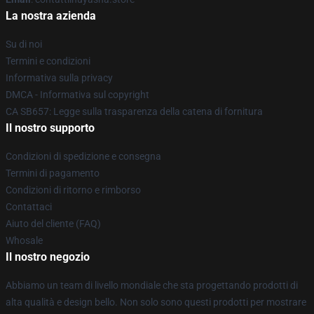
La nostra azienda
Su di noi
Termini e condizioni
Informativa sulla privacy
DMCA - Informativa sul copyright
CA SB657: Legge sulla trasparenza della catena di fornitura
Il nostro supporto
Condizioni di spedizione e consegna
Termini di pagamento
Condizioni di ritorno e rimborso
Contattaci
Aiuto del cliente (FAQ)
Whosale
Il nostro negozio
Abbiamo un team di livello mondiale che sta progettando prodotti di
alta qualità e design bello. Non solo sono questi prodotti per mostrare