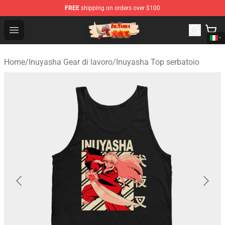
FREE
shipping on orders over $100
Inuyasha Store - Official Inuyasha Merchandise Shop
Open menu
Home
/
Inuyasha Gear di lavoro
/
Inuyasha Top serbatoio