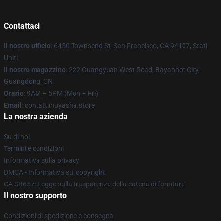
Contattaci
Il nostro ufficio
: 6450 Townsend St, San Francisco, CA 94107, Stati
Uniti
Il nostro magazzino
: 222 Guangyuan West Road, Bayanhot City,
Guangdong, CN
Orario
: 9AM – 5PM (Mon – Fri)
Email
: contattiinuyasha.store
La nostra azienda
Su di noi
Termini e condizioni
Informativa sulla privacy
DMCA - Informativa sul copyright
CA SB657: Legge sulla trasparenza della catena di fornitura
Il nostro supporto
Condizioni di spedizione e consegna