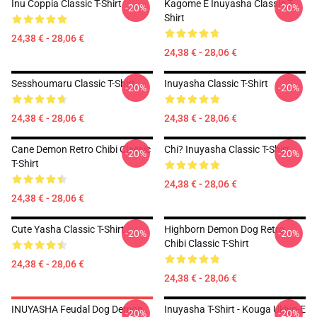
Inu Coppia Classic T-Shirt
Kagome E Inuyasha Classic T-
-20%
-20%
Shirt
24,38 € - 28,06 €
24,38 € - 28,06 €
Sesshoumaru Classic T-Shirt
Inuyasha Classic T-Shirt
-20%
-20%
24,38 € - 28,06 €
24,38 € - 28,06 €
Cane Demon Retro Chibi Classic
Chi? Inuyasha Classic T-Shirt
-20%
-20%
T-Shirt
24,38 € - 28,06 €
24,38 € - 28,06 €
Cute Yasha Classic T-Shirt
Highborn Demon Dog Retro
-20%
-20%
Chibi Classic T-Shirt
24,38 € - 28,06 €
24,38 € - 28,06 €
INUYASHA Feudal Dog Demon
Inuyasha T-Shirt - Kouga Ukiyo-E
-20%
-20%