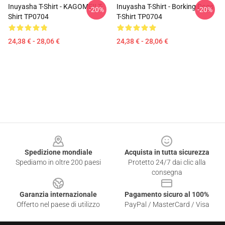
Inuyasha T-Shirt - KAGOME!! T-
Inuyasha T-Shirt - Borking Dogs
-20%
-20%
Shirt TP0704
T-Shirt TP0704
24,38 € - 28,06 €
24,38 € - 28,06 €
Footer
Spedizione mondiale
Acquista in tutta sicurezza
Spediamo in oltre 200 paesi
Protetto 24/7 dai clic alla
consegna
Garanzia internazionale
Pagamento sicuro al 100%
Offerto nel paese di utilizzo
PayPal / MasterCard / Visa