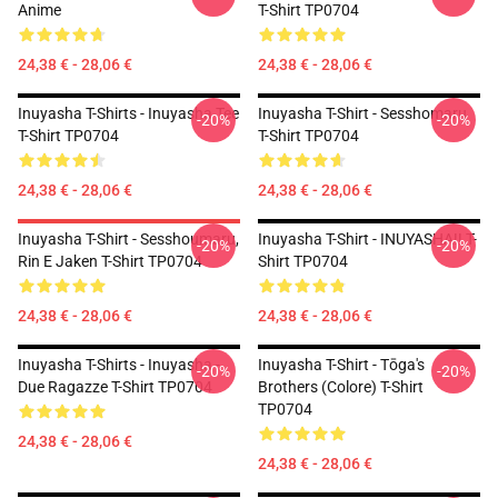
Anime
T-Shirt TP0704
24,38 € - 28,06 €
24,38 € - 28,06 €
Inuyasha T-Shirts - Inuyasha Tee
Inuyasha T-Shirt - Sesshomaru
-20%
-20%
T-Shirt TP0704
T-Shirt TP0704
24,38 € - 28,06 €
24,38 € - 28,06 €
Inuyasha T-Shirt - Sesshoumaru,
Inuyasha T-Shirt - INUYASHA!! T-
-20%
-20%
Rin E Jaken T-Shirt TP0704
Shirt TP0704
24,38 € - 28,06 €
24,38 € - 28,06 €
Inuyasha T-Shirts - Inuyasha -
Inuyasha T-Shirt - Tōga's
-20%
-20%
Due Ragazze T-Shirt TP0704
Brothers (colore) T-Shirt
TP0704
24,38 € - 28,06 €
24,38 € - 28,06 €