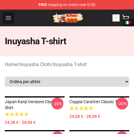
FREE
shipping on orders over $100
Inuyasha Store - Official Inuyasha Merchandise Shop
Open menu
Inuyasha T-shirt
Home
/
Inuyasha Cloth
/
Inuyasha T-shirt
Japan Kanji Versione Classic T-
Coppia Caratteri Classic T-Shirt
-20%
-20%
Shirt
24,38 € - 28,06 €
24,38 € - 28,06 €